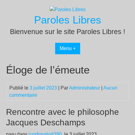
Passer
au
Paroles Libres
contenu
Bienvenue sur le site Paroles Libres !
Menu +
Éloge de l’émeute
Publié le
3 juillet 2023
| Par
Administrateur
|
Aucun
commentaire
Rencontre avec le philosophe
Jacques Deschamps
paru dans
lundimatin#390
, le 3 juillet 2023