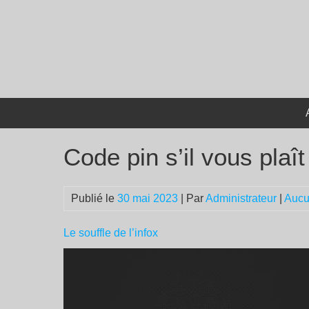
Passer
au
contenu
Code pin s’il vous plaît
Publié le
30 mai 2023
| Par
Administrateur
|
Aucu
Le souffle de l’infox