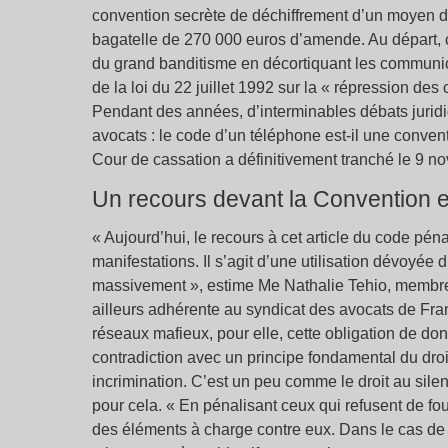
convention secrète de déchiffrement d’un moyen de 
bagatelle de 270 000 euros d’amende. Au départ, ce
du grand banditisme en décortiquant les communica
de la loi du 22 juillet 1992 sur la « répression des c
Pendant des années, d’interminables débats juridiq
avocats : le code d’un téléphone est-il une conven
Cour de cassation a définitivement tranché le 9 no
Un recours devant la Convention 
« Aujourd’hui, le recours à cet article du code pén
manifestations. Il s’agit d’une utilisation dévoyée 
massivement », estime Me Nathalie Tehio, membre 
ailleurs adhérente au syndicat des avocats de Fr
réseaux mafieux, pour elle, cette obligation de do
contradiction avec un principe fondamental du droit
incrimination. C’est un peu comme le droit au sile
pour cela. « En pénalisant ceux qui refusent de fou
des éléments à charge contre eux. Dans le cas de 