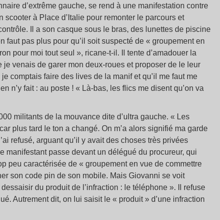
ionnaire d’extrême gauche, se rend à une manifestation contre
on scooter à Place d’Italie pour remonter le parcours et
contrôle. Il a son casque sous le bras, des lunettes de piscine
en faut pas plus pour qu’il soit suspecté de « groupement en
 pour moi tout seul », ricane-t-il. Il tente d’amadouer la
e je venais de garer mon deux-roues et proposer de le leur
 je comptais faire des lives de la manif et qu’il me faut me
en n’y fait : au poste ! « Là-bas, les flics me disent qu’on va
00 militants de la mouvance dite d’ultra gauche. « Les
car plus tard le ton a changé. On m’a alors signifié ma garde
i refusé, arguant qu’il y avait des choses très privées
le manifestant passe devant un délégué du procureur, qui
 trop peu caractérisée de « groupement en vue de commettre
er son code pin de son mobile. Mais Giovanni se voit
essaisir du produit de l’infraction : le téléphone ». Il refuse
é. Autrement dit, on lui saisit le « produit » d’une infraction