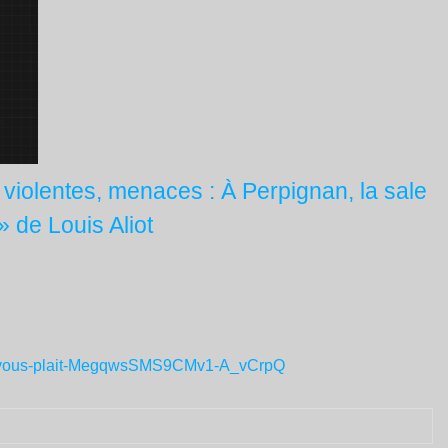
s violentes, menaces : À Perpignan, la sale
» de Louis Aliot
n-sil-vous-plait-MegqwsSMS9CMv1-A_vCrpQ