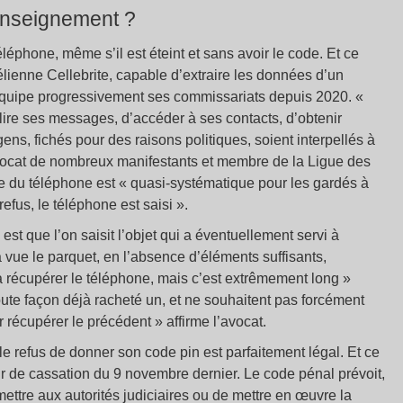
renseignement ?
téléphone, même s’il est éteint et sans avoir le code. Et ce
aélienne Cellebrite, capable d’extraire les données d’un
équipe progressivement ses commissariats depuis 2020. «
 lire ses messages, d’accéder à ses contacts, d’obtenir
ens, fichés pour des raisons politiques, soient interpellés à
avocat de nombreux manifestants et membre de la Ligue des
 du téléphone est « quasi-systématique pour les gardés à
efus, le téléphone est saisi ».
 est que l’on saisit l’objet qui a éventuellement servi à
à vue le parquet, en l’absence d’éléments suffisants,
à récupérer le téléphone, mais c’est extrêmement long »
toute façon déjà racheté un, et ne souhaitent pas forcément
récupérer le précédent » affirme l’avocat.
e refus de donner son code pin est parfaitement légal. Et ce
ur de cassation du 9 novembre dernier. Le code pénal prévoit,
mettre aux autorités judiciaires ou de mettre en œuvre la