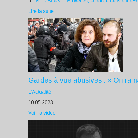
INFO BLAST : Bruxelles, la police raciste tue
En
Lire la suite
Gardes à vue abusives : « On ramas
L’Actualité
10.05.2023
Voir la vidéo