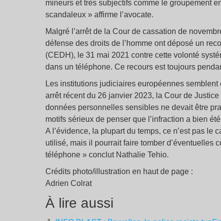
mineurs et très subjectifs comme le groupement e
scandaleux » affirme l’avocate.
Malgré l’arrêt de la Cour de cassation de novembre
défense des droits de l’homme ont déposé un rec
(CEDH), le 31 mai 2021 contre cette volonté syst
dans un téléphone. Ce recours est toujours pendan
Les institutions judiciaires européennes semblent c
arrêt récent du 26 janvier 2023, la Cour de Justic
données personnelles sensibles ne devait être prati
motifs sérieux de penser que l’infraction a bien é
A l’évidence, la plupart du temps, ce n’est pas le
utilisé, mais il pourrait faire tomber d’éventuel
téléphone » conclut Nathalie Tehio.
Crédits photo/illustration en haut de page :
Adrien Colrat
À lire aussi