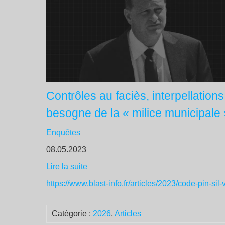
Contrôles au faciès, interpellation
besogne de la « milice municipale 
Enquêtes
08.05.2023
Lire la suite
https://www.blast-info.fr/articles/2023/code-pi
Catégorie :
2026
,
Articles