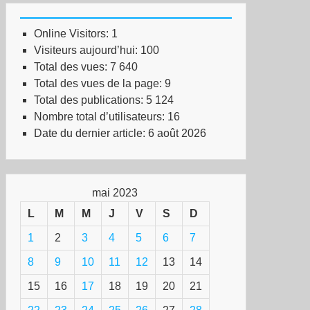
Online Visitors:
1
Visiteurs aujourd’hui:
100
Total des vues:
7 640
Total des vues de la page:
9
Total des publications:
5 124
Nombre total d’utilisateurs:
16
Date du dernier article:
6 août 2026
mai 2023
L
M
M
J
V
S
D
1
2
3
4
5
6
7
8
9
10
11
12
13
14
15
16
17
18
19
20
21