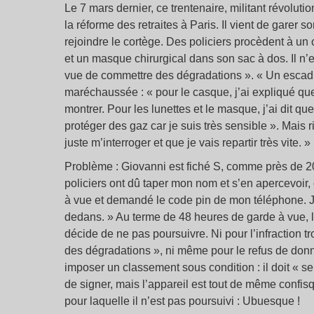
Le 7 mars dernier, ce trentenaire, militant révolut
la réforme des retraites à Paris. Il vient de garer s
rejoindre le cortège. Des policiers procèdent à un 
et un masque chirurgical dans son sac à dos. Il n’
vue de commettre des dégradations ». « Un escadron
maréchaussée : « pour le casque, j’ai expliqué qu
montrer. Pour les lunettes et le masque, j’ai dit que
protéger des gaz car je suis très sensible ». Mais ri
juste m’interroger et que je vais repartir très vite. »
Problème : Giovanni est fiché S, comme près de 20
policiers ont dû taper mon nom et s’en apercevoir, 
à vue et demandé le code pin de mon téléphone. J’a
dedans. » Au terme de 48 heures de garde à vue, 
décide de ne pas poursuivre. Ni pour l’infraction
des dégradations », ni même pour le refus de donn
imposer un classement sous condition : il doit « se d
de signer, mais l’appareil est tout de même confisqu
pour laquelle il n’est pas poursuivi : Ubuesque !