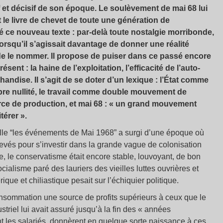
if et décisif de son époque. Le soulèvement de mai 68 lui
 le livre de chevet de toute une génération de
 ce nouveau texte : par-delà toute nostalgie morribonde,
orsqu’il s’agissait davantage de donner une réalité
de le nommer. Il propose de puiser dans ce passé encore
ent : la haine de l’exploitation, l’efficacité de l’auto-
handise. Il s’agit de se doter d’un lexique : l’État comme
re nullité, le travail comme double mouvement de
orce de production, et mai 68 : « un grand mouvement
térer ».
lle “les événements de Mai 1968” a surgi d’une époque où
élevés pour s’investir dans la grande vague de colonisation
, le conservatisme était encore stable, louvoyant, de bon
cialisme paré des lauriers des vieilles luttes ouvrières et
que et chiliastique pesait sur l’échiquier politique.
onsommation une source de profits supérieurs à ceux que le
triel lui avait assuré jusqu’à la fin des « années
ent les salariés, donnèrent en quelque sorte naissance à ces