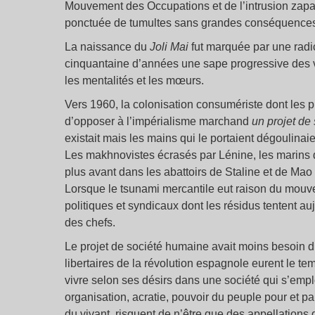
Mouvement des Occupations et de l’intrusion zapa
ponctuée de tumultes sans grandes conséquence
La naissance du
Joli Mai
fut marquée par une radic
cinquantaine d’années une sape progressive des 
les mentalités et les mœurs.
Vers 1960, la colonisation consumériste dont les p
d’opposer à l’impérialisme marchand
un projet de 
existait mais les mains qui le portaient dégoulina
Les makhnovistes écrasés par Lénine, les marins de
plus avant dans les abattoirs de Staline et de M
Lorsque le tsunami mercantile eut raison du mouve
politiques et syndicaux dont les résidus tentent au
des chefs.
Le projet de société humaine avait moins besoin d’
libertaires de la révolution espagnole eurent le te
vivre selon ses désirs dans une société qui s’empl
organisation, acratie, pouvoir du peuple pour et 
du vivant, risquent de n’être que des appellations 