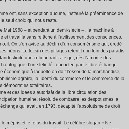
mme ont, sans exception aucune, instauré la prééminence de
 le seul choix qui nous reste.
 Mai 1968 – et pendant un demi-siècle – , la machine à
ue et travailla sans relâche à l’avilissement des consciences.
n œil. On s’en avise au déclin d’un consumérisme qui, érodé
 ses néons. Le tocsin des pillages retentit non loin des paradis
andestinité une critique radicale qui, dès l’amorce des
chatologique d’une félicité concoctée par le libre-échange.
que économique à laquelle on doit l’essor de la marchandise,
mobilisme agraire, la liberté du commerce et le commerce de la
s démocraties totalitaires.
mme et des idées s’autorisât de la libre circulation des
ipation humaine, résolu de combattre les despotismes, à
échange qui avait, en 1793, décapité l’absolutisme de droit
le mépris et le refus du travail. Le célèbre slogan « Ne