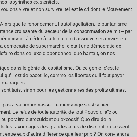
os labyrinthes existentiels.
oulons vivre et non survivre, tel est le cri dont le Mouvement
. Alors que le renoncement, l’autoflagellation, le puritanisme
portance croissante du secteur de la consommation se mit – par
 l’hédonisme, à céder à la tentation d’assouvir ses envies en
la démocratie de supermarché, c’était une démocratie de
tisfaire dans ce luxe d’abondance, que hantait, en nos
ique dans le génie du capitalisme. Or, ce génie, c’est le
qu’il est de pacotille, comme les libertés qu’il faut payer
e matraques.
s sont taris, sinon pour les gestionnaires des profits ultimes,
st pris à sa propre nasse. Le mensonge s’est si bien
nt. Le refus de toute autorité, de tout Pouvoir, laïc ou
it pu paraître outrecuidant ou excessif. Que dire de la
le les rayonnages des grandes aires de distribution laissent
nt entre eux d’autre différence que leur prix ? On conviendra