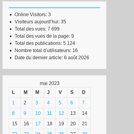
Online Visitors:
3
Visiteurs aujourd’hui:
35
Total des vues:
7 699
Total des vues de la page:
9
Total des publications:
5 124
Nombre total d’utilisateurs:
16
Date du dernier article:
6 août 2026
mai 2023
L
M
M
J
V
S
D
1
2
3
4
5
6
7
8
9
10
11
12
13
14
15
16
17
18
19
20
21