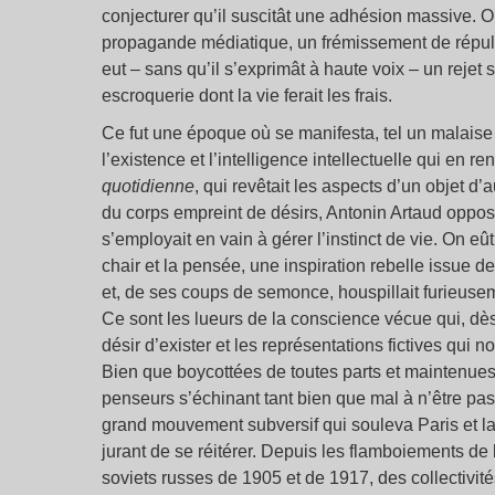
conjecturer qu’il suscitât une adhésion massive. Or,
propagande médiatique, un frémissement de répul
eut – sans qu’il s’exprimât à haute voix – un reje
escroquerie dont la vie ferait les frais.
Ce fut une époque où se manifesta, tel un malaise
l’existence et l’intelligence intellectuelle qui en re
quotidienne
, qui revêtait les aspects d’un objet d’a
du corps empreint de désirs, Antonin Artaud opposait 
s’employait en vain à gérer l’instinct de vie. On e
chair et la pensée, une inspiration rebelle issue 
et, de ses coups de semonce, houspillait furieusem
Ce sont les lueurs de la conscience vécue qui, dès
désir d’exister et les représentations fictives qui 
Bien que boycottées de toutes parts et maintenues
penseurs s’échinant tant bien que mal à n’être pas
grand mouvement subversif qui souleva Paris et la
jurant de se réitérer. Depuis les flamboiements d
soviets russes de 1905 et de 1917, des collectivité