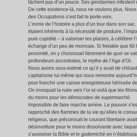
lâchent pas d’un pouce. Ses gendarmes infestent n
De cette existence-là, nous ne voulons plus. Nous v
des Occupations s’est fait le porte-voix.
L’ironie de l’histoire a plus d’un tour dans son sac
étaient inhérents à la nécessité de produire, l’im
pure cupidité – à valoriser les plaisirs, à célébrer
échange d’un peu de monnaie. Si frelatée que fût 
proximité, on y choisissait librement de quoi se sa
profondeurs ancestrales, le mythe de l’Age d’Or.
Nous avons sous-estimé ce qu’il y avait de chiliast
capitalisme lui-même qui nous remontre aujourd’hui 
pour franchir une caisse enregistreuse hérissée d
On invoquait la ruée vers l’or et voilà que les filon
du moins pour les démocrates de supermarché.
Impossible de faire marche arrière. Le pouvoir s’e
rapproché des flammes de la vie qu’elles le consume
religieux, que préconisait le courant libertaire ava
désinvolture pour le moins dissolvante avec laquel
s’avoisiner la Bible et le godemiché en n’établissa