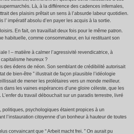
supermarchés. Là, à la différence des cadences infernales,
attrait des plaisirs prêtait un sens à l’absurde labeur quotidien.
s l’ impératif absolu d’en payer les acquis à la sortie.
oisirs. En fait, on travaillait deux fois pour le même patron.
ue habituelle, comme consommateur, en lui restituant son
iale ! – matière à calmer l’agressivité revendicatrice, à
un capitalisme heureux ?
ues des édens de néon. Son semblant de crédibilité autorisait
at de bien-être ” illustrait de façon plausible l’idéologie
llissait de mener les prolétaires vers un monde meilleur.
lus dans les vaines espérances d’une gloire céleste, que les
L’enfer du travail débouchait sur un paradis terrestre, livré
, politiques, psychologiques étaient propices à un
t l’instauration citoyenne d’un bonheur à hauteur de toutes
lus convaincant que “ Arbeit macht frei. ” On aurait pu