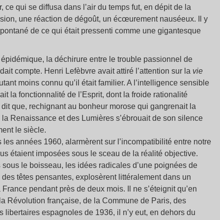
 ce qui se diffusa dans l’air du temps fut, en dépit de la
sion, une réaction de dégoût, un écœurement nauséeux. Il y
t spontané de ce qui était pressenti comme une gigantesque
 épidémique, la déchirure entre le trouble passionnel de
ndait compte. Henri Lefèbvre avait attiré l’attention sur la
vie
utant moins connu qu’il était familier. A l’intelligence sensible
la fonctionnalité de l’Esprit, dont la froide rationalité
ût dit que, rechignant au bonheur morose qui gangrenait la
de la Renaissance et des Lumières s’ébrouait de son silence
ent le siècle.
 les années 1960, alarmèrent sur l’incompatibilité entre notre
nous étaient imposées sous le sceau de la réalité objective.
 sous le boisseau, les idées radicales d’une poignées de
 des têtes pensantes, explosèrent littéralement dans un
 France pendant près de deux mois. Il ne s’éteignit qu’en
e la Révolution française, de la Commune de Paris, des
s libertaires espagnoles de 1936, il n’y eut, en dehors du