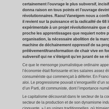
certainement l’ouvrage le plus subversif, incis
donna raison en tous points et l’ouvrage devint
révolutionnaires. Raoul Vaneigem nous a confié
il revient sur la puissance et la
radicalité
de 68 l
expérimentale à un projet révolutionnaire que 
proche les apprentissages que requiert notre prés
organisation, la nécessaire abolition de la marc
machine de déchainement oppressif de sa prop
prélèvement/transformation de chair vive en f
subversif qui ne s’éteignit qu’en jurant de se réi
Ce que le mensonge journalistique ordinaire appe
l’économie était florissante et les salaires assez 
consumériste qui commençait à déferler. En France
aloi. Le progressisme pouvait s’enorgueillir d’un so
d’un Parti, dit communiste, dont l’importance numéri
Le capitalisme découvrait dans le secteur de la c
secteur de la production et de son dynamisme indus
cinquante. » Les usines traditionnelles, où trimai