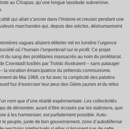
tiste au Chiapas, qu’une longue lassitude subversive,
s.
alité qui allait s’ancrer dans l’histoire et creuser pendant une
valeurs marchandes qui, depuis des siècles, déshumanisent
remières vagues allaient déferler mit en lumière l’urgence
société où l’humain l’emporterait sur le profit
. Ce projet
ient du sang des prolétaires massacrés au nom du prolétariat.
 Cronstadt fusillés par Trotski illustraient – sans patauger
ao – la vocation émancipatrice du prétendu communisme.
ment de Mai 1968, ce fut avec la complicité des palotins
jourd’hui d’exorciser leur peur des Gilets jaunes et du refus
un nom que d’une réalité expérimentale. Les collectivités
mps de démontrer, avant d’être écrasés par les staliniens, que
oie à les harmoniser, est parfaitement possible. Auto-
par le peuple, junte de bon gouvernement, zone d’autodéfense
de perchoirs intellectuels si elles n’émanent pas de cette