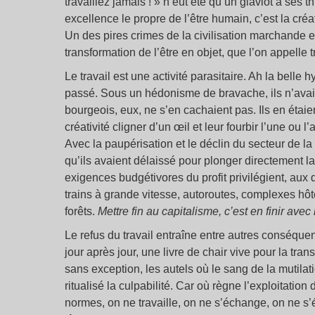
travaillez jamais ! » n’eût été qu’un glaviot à ses 
excellence le propre de l’être humain, c’est la créa
Un des pires crimes de la civilisation marchande es
transformation de l’être en objet, que l’on appelle t
Le travail est une activité parasitaire. Ah la belle
passé. Sous un hédonisme de bravache, ils n’avaient
bourgeois, eux, ne s’en cachaient pas. Ils en étaien
créativité cligner d’un œil et leur fourbir l’une ou 
Avec la paupérisation et le déclin du secteur de l
qu’ils avaient délaissé pour plonger directement 
exigences budgétivores du profit privilégient, aux 
trains à grande vitesse, autoroutes, complexes hôt
forêts.
Mettre fin au capitalisme, c’est en finir avec l
Le refus du travail entraîne entre autres conséquenc
jour après jour, une livre de chair vive pour la tra
sans exception, les autels où le sang de la mutilatio
ritualisé la culpabilité. Car où règne l’exploitati
normes, on ne travaille, on ne s’échange, on ne s’