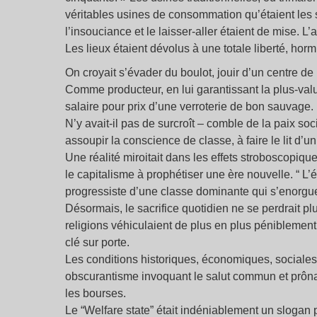
véritables usines de consommation qu’étaient les 
l’insouciance et le laisser-aller étaient de mise. L’
Les lieux étaient dévolus à une totale liberté, hormi
On croyait s’évader du boulot, jouir d’un centre de l
Comme producteur, en lui garantissant la plus-val
salaire pour prix d’une verroterie de bon sauvage.
N’y avait-il pas de surcroît – comble de la paix soc
assoupir la conscience de classe, à faire le lit d’
Une réalité miroitait dans les effets stroboscopiq
le capitalisme à prophétiser une ère nouvelle. “ L’ét
progressiste d’une classe dominante qui s’enorguei
Désormais, le sacrifice quotidien ne se perdrait p
religions véhiculaient de plus en plus péniblement. 
clé sur porte.
Les conditions historiques, économiques, sociales
obscurantisme invoquant le salut commun et prônan
les bourses.
Le “Welfare state” était indéniablement un slogan p