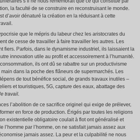
thuriféraires s’il ne nous remémorait que ce qui constitue par
tion, la faculté de se construire en reconstruisant le monde.
t d’avoir dénaturé la création en la réduisant à cette
ravail.
 hypocrisie que le mépris du labeur chez les aristocrates du
 de cesse de travailler à faire travailler les autres. Les
t fiers. Parfois, dans le dynamisme industriel, ils laissaient la
l’autre innovation utile au profit et accessoirement à l’humanité.
a consommation, ils ont dû se rabattre sur un productivisme
la main dans la poche des flâneurs de supermarchés. Les
dépens de tout bénéfice social, de grands travaux inutiles –
eliers et touristiques, 5G, capture des eaux, abattage des
e travail.
es l’abolition de ce sacrifice originel qui exige de prélever,
nsformer en force de production. Érigés par toutes les religions
n existentielle obligatoire coulait à flot ont généralisé et
on de l’homme par l’homme, on ne satisfait jamais assez aux
économise jamais assez. La peur et la culpabilité ne nous