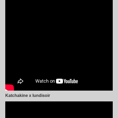
Katchakine x lundisoir