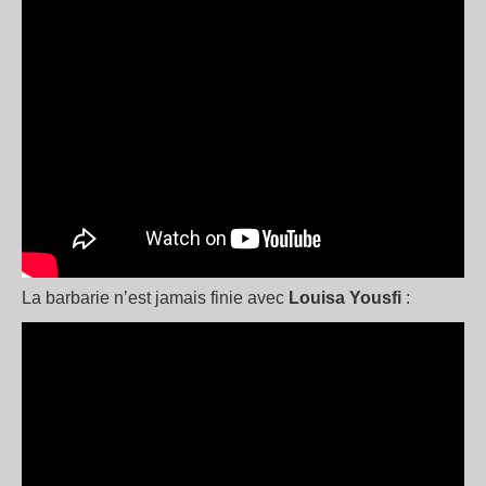
La barbarie n’est jamais finie avec
Louisa Yousfi
: