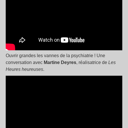
Ouvrir grandes les vannes de la psychiatrie ! Une
conversation avec
Martine Deyres
, réalisatrice de
Les
Heures heureuses
.