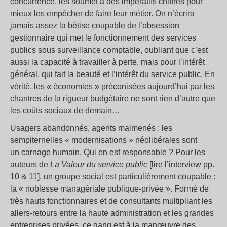
concurrence, les soumet à des impératifs chiffrés pour
mieux les empêcher de faire leur métier. On n’écrira
jamais assez la bêtise coupable de l’obsession
gestionnaire qui met le fonctionnement des services
publics sous surveillance comptable, oubliant que c’est
aussi la capacité à travailler à perte, mais pour l’intérêt
général, qui fait la beauté et l’intérêt du service public. En
vérité, les «
économies
» préconisées aujourd’hui par les
chantres de la rigueur budgétaire ne sont rien d’autre que
les coûts sociaux de demain…
Usagers abandonnés, agents malmenés : les
sempiternelles «
modernisations
» néolibérales sont
un carnage humain. Qui en est responsable
? Pour les
auteurs de
La Valeur du service public
[lire l’interview pp.
10 & 11], un groupe social est particulièrement coupable :
la «
noblesse managériale publique-privée
». Formé de
très hauts fonctionnaires et de consultants multipliant les
allers-retours entre la haute administration et les grandes
entreprises privées, ce gang est à la manœuvre des