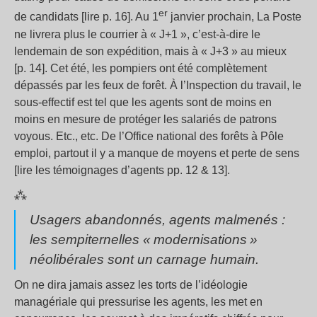
e
r
de candidats [lire p. 16]. Au 1
janvier prochain, La Poste
ne livrera plus le courrier à «
J+1
», c’est-à-dire le
lendemain de son expédition, mais à «
J+3
» au mieux
[p. 14]. Cet été, les pompiers ont été complètement
dépassés par les feux de forêt. À l’Inspection du travail, le
sous-effectif est tel que les agents sont de moins en
moins en mesure de protéger les salariés de patrons
voyous. Etc., etc. De l’Office national des forêts à Pôle
emploi, partout il y a manque de moyens et perte de sens
[lire les témoignages d’agents pp. 12 & 13].
⁂
Usagers abandonnés, agents malmenés :
les sempiternelles «
modernisations
»
néolibérales sont un carnage humain.
On ne dira jamais assez les torts de l’idéologie
managériale qui pressurise les agents, les met en