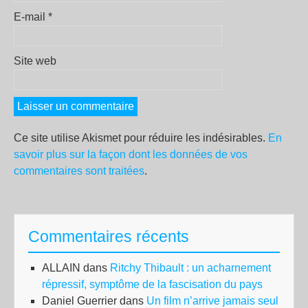
E-mail
*
Site web
Ce site utilise Akismet pour réduire les indésirables.
En
savoir plus sur la façon dont les données de vos
commentaires sont traitées
.
Commentaires récents
ALLAIN
dans
Ritchy Thibault : un acharnement
répressif, symptôme de la fascisation du pays
Daniel Guerrier
dans
Un film n’arrive jamais seul