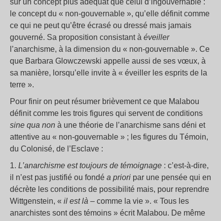
sur un concept plus adéquat que celui d’ingouvernable :
le concept du « non-gouvernable », qu’elle définit comme
ce qui ne peut qu’être écrasé ou dressé mais jamais
gouverné. Sa proposition consistant à
éveiller
l’anarchisme, à la dimension du « non-gouvernable ». Ce
que Barbara Glowczewski appelle aussi de ses vœux, à
sa manière, lorsqu’elle invite à « éveiller les esprits de la
terre ».
Pour finir on peut résumer brièvement ce que Malabou
définit comme les trois figures qui servent de conditions
sine qua non
à une théorie de l’anarchisme sans déni et
attentive au « non-gouvernable » ; les figures du Témoin,
du Colonisé, de l’Esclave :
1.
L’anarchisme est toujours de témoignage
: c’est-à-dire,
il n’est pas justifié ou fondé
a priori
par une pensée qui en
décrète les conditions de possibilité mais, pour reprendre
Wittgenstein, «
il est là –
comme la vie ». « Tous les
anarchistes sont des témoins » écrit Malabou. De même