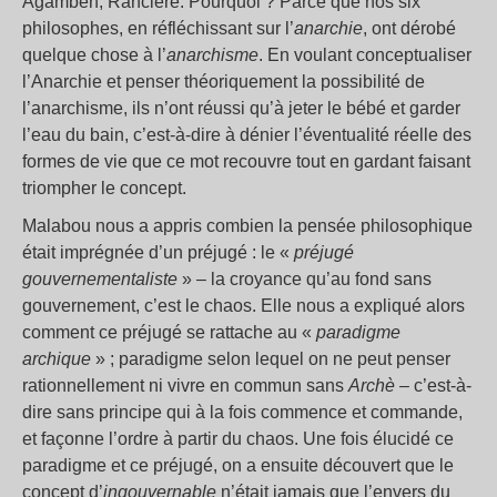
Agamben, Rancière. Pourquoi ? Parce que nos six
philosophes, en réfléchissant sur l’
anarchie
, ont dérobé
quelque chose à l’
anarchisme
. En voulant conceptualiser
l’Anarchie et penser théoriquement la possibilité de
l’anarchisme, ils n’ont réussi qu’à jeter le bébé et garder
l’eau du bain, c’est-à-dire à dénier l’éventualité réelle des
formes de vie que ce mot recouvre tout en gardant faisant
triompher le concept.
Malabou nous a appris combien la pensée philosophique
était imprégnée d’un préjugé : le «
préjugé
gouvernementaliste
» – la croyance qu’au fond sans
gouvernement, c’est le chaos. Elle nous a expliqué alors
comment ce préjugé se rattache au «
paradigme
archique
» ; paradigme selon lequel on ne peut penser
rationnellement ni vivre en commun sans
Archè
– c’est-à-
dire sans principe qui à la fois commence et commande,
et façonne l’ordre à partir du chaos. Une fois élucidé ce
paradigme et ce préjugé, on a ensuite découvert que le
concept d’
ingouvernable
n’était jamais que l’envers du