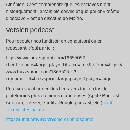
Athénien. C’est comprendre que les esclaves n’ont,
historiquement, jamais été servile et que parler « d’âme
d’esclave » est un discours de Maître.
Version podcast
Pour écouter nos lundisoir en conduisant ou en
repassant, c’est par ici :
https://www.buzzsprout.com/1865505?
client_source=large_player&iframe=true&referrer=https://
www.buzzsprout.com/1865505.js?
container_id=buzzsprout-large-player&player=large
Pour vous y abonner, des liens vers tout un tas de
plateformes plus ou moins crapuleuses (Apple Podcast,
Amazon, Deezer, Spotify, Google podcast, etc.)
sont
accessibles par ici
.
https://lundi.am/Anarchisme-et-philosophie