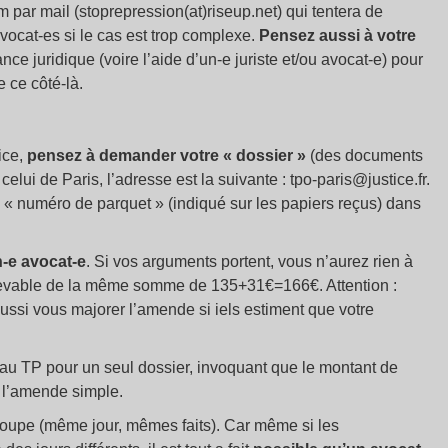
 par mail (stoprepression(at)riseup.net) qui tentera de
vocat-es si le cas est trop complexe.
Pensez aussi à votre
nce juridique (voire l’aide d’un-e juriste et/ou avocat-e) pour
 ce côté-là.
ice,
pensez à demander votre «
dossier
»
(des documents
celui de Paris, l’adresse est la suivante : tpo-paris@justice.fr.
 «
numéro de parquet
» (indiqué sur les papiers reçus) dans
n-e avocat-e
. Si vos arguments portent, vous n’aurez rien à
redevable de la même somme de 135+31€=166€. Attention :
aussi vous majorer l’amende si iels estiment que votre
au TP pour un seul dossier, invoquant que le montant de
e l’amende simple.
roupe (même jour, mêmes faits). Car même si les