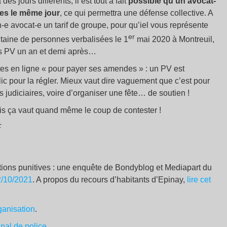
 jours différents, il est tout a fait
possible qu’un avocat-
es le même jour
, ce qui permettra une défense collective. A
e avocat-e un tarif de groupe, pour qu’iel vous représente
er
ntaine de personnes verbalisées le 1
mai 2020 à Montreuil,
es PV un an et demi après…
tes en ligne «
pour payer ses amendes
» : un PV est
blic pour la régler. Mieux vaut dire vaguement que c’est pour
es judiciaires, voire d’organiser une fête… de soutien
!
mais ça vaut quand même le coup de contester
!
F
ntions punitives : une enquête de Bondyblog et Mediapart du
/10/2021
. A propos du recours d’habitants d’Epinay,
lire cet
ganisation
.
nal de police
.