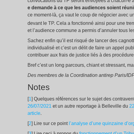
convocations du TP seront envoyées à chacun-e à des
e demande à ce que les audiences soient réuni
ce moment-là, ça vaut le coup de négocier avec un-
devant le TP. Cela a fonctionné ainsi pour une tre
et l’audience commune a permis d’annuler tous l
Sachez enfin qu’il est risqué de lancer des cagnot
individualisé et c’est un délit de faire un appel pu
contribuer aux frais de justice liés à des procédur
Bref c’est un long parcours, chiant et stressant, 
Des membres de la Coordination antirep Paris/ID
Notes
[
1
] Quelques références sur le sujet des contrave
26/07/2021
et un autre reportage à Belleville du
22
article
.
[
2
] Lire sur ce point
l’analyse d’une quinzaine d’or
[
3
] Lire ceci à propos du
fonctionnement d’un Tribu