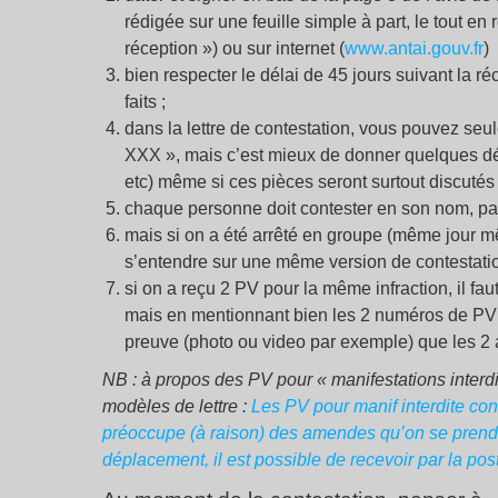
rédigée sur une feuille simple à part, le tou
réception ») ou sur internet (
www.antai.gouv.fr
)
bien respecter le délai de 45 jours suivant la ré
faits
;
dans la lettre de contestation, vous pouvez seu
XXX
», mais c’est mieux de donner quelques dét
etc) même si ces pièces seront surtout discutés
chaque personne doit contester en son nom, pas 
mais si on a été arrêté en groupe (même jour mêm
s’entendre sur une même version de contestati
si on a reçu 2 PV pour la même infraction, il fau
mais en mentionnant bien les 2 numéros de PV à
preuve (photo ou video par exemple) que les 2 a
NB : à propos des PV pour «
manifestations interd
modèles de lettre :
Les PV pour manif interdite co
préoccupe (à raison) des amendes qu’on se prend 
déplacement, il est possible de recevoir par la po