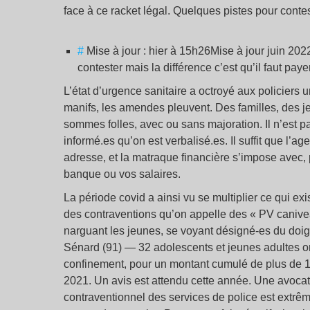
face à ce racket légal. Quelques pistes pour conte
#
Mise à jour : hier à 15h26Mise à jour juin 2
contester mais la différence c’est qu’il faut paye
L’état d’urgence sanitaire a octroyé aux policiers 
manifs, les amendes pleuvent. Des familles, des je
sommes folles, avec ou sans majoration. Il n’est pa
informé.es qu’on est verbalisé.es. Il suffit que l
adresse, et la matraque financière s’impose avec, 
banque ou vos salaires.
La période covid a ainsi vu se multiplier ce qui ex
des contraventions qu’on appelle des « PV caniveau
narguant les jeunes, se voyant désigné-es du doigt 
Sénard (91) — 32 adolescents et jeunes adultes on
confinement, pour un montant cumulé de plus de 1
2021. Un avis est attendu cette année. Une avoca
contraventionnel des services de police est extrêm