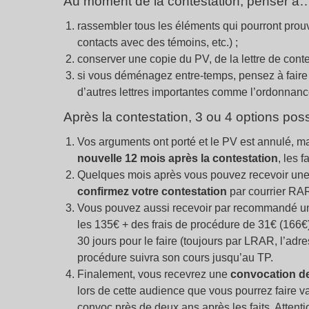
Au moment de la contestation, penser à
rassembler tous les éléments qui pourront prouv
contacts avec des témoins, etc.)
;
conserver une copie du PV, de la lettre de conte
si vous déménagez entre-temps, pensez à faire s
d’autres lettres importantes comme l’ordonnance
Après la contestation, 3 ou 4 options pos
Vos arguments ont porté et le PV est annulé, ma
nouvelle 12 mois après la contestation
, les f
Quelques mois après vous pouvez recevoir un
confirmez votre contestation
par courrier RA
Vous pouvez aussi recevoir par recommandé 
les 135€ + des frais de procédure de 31€ (166€
30 jours pour le faire (toujours par LRAR, l’adre
procédure suivra son cours jusqu’au TP.
Finalement, vous recevrez une
convocation de
lors de cette audience que vous pourrez faire v
convoc près de deux ans après les faits. Atten