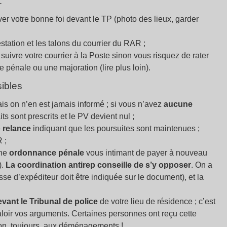
…
er votre bonne foi devant le TP (photo des lieux, garder
station et les talons du courrier du RAR
;
uivre votre courrier à la Poste sinon vous risquez de rater
 pénale ou une majoration (lire plus loin).
sibles
is on n’en est jamais informé
; si vous n’avez
aucune
aits sont prescrits et le PV devient nul
;
e
relance
indiquant que les poursuites sont maintenues
;
R
;
une
ordonnance pénale
vous intimant de payer à nouveau
).
La coordination antirep conseille de s’y opposer
. On a
sse d’expéditeur doit être indiquée sur le document), et la
vant le Tribunal de police
de votre lieu de résidence
; c’est
aloir vos arguments. Certaines personnes ont reçu cette
tion, toujours, aux déménagements
!