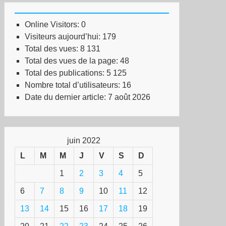
Online Visitors:
0
Visiteurs aujourd’hui:
179
Total des vues:
8 131
Total des vues de la page:
48
Total des publications:
5 125
Nombre total d’utilisateurs:
16
Date du dernier article:
7 août 2026
juin 2022
L
M
M
J
V
S
D
1
2
3
4
5
6
7
8
9
10
11
12
13
14
15
16
17
18
19