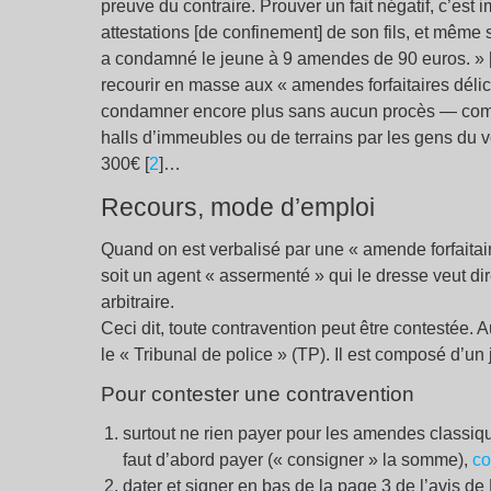
preuve du contraire. Prouver un fait négatif, c’est
attestations [de confinement] de son fils, et même s
a condamné le jeune à 9 amendes de 90 euros.
» 
recourir en masse aux « amendes forfaitaires délict
condamner encore plus sans aucun procès — comm
halls d’immeubles ou de terrains par les gens du 
300€ [
2
]…
Recours, mode d’emploi
Quand on est verbalisé par une « amende forfaitair
soit un agent « assermenté » qui le dresse veut di
arbitraire.
Ceci dit, toute contravention peut être contestée.
le « Tribunal de police » (TP). Il est composé d’u
Pour contester une contravention
surtout ne rien payer pour les amendes classiq
faut d’abord payer (« consigner » la somme),
co
dater et signer en bas de la page 3 de l’avis de 