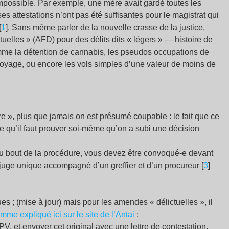
 impossible. Par exemple, une mère avait gardé toutes les
es attestations n’ont pas été suffisantes pour le magistrat qui
[
1
]. Sans même parler de la nouvelle crasse de la justice,
uelles » (AFD) pour des délits dits « légers » — histoire de
e la détention de cannabis, les pseudos occupations de
voyage, ou encore les vols simples d’une valeur de moins de
e », plus que jamais on est présumé coupable : le fait que ce
re qu’il faut prouver soi-même qu’on a subi une décision
 Au bout de la procédure, vous devez être convoqué-e devant
n juge unique accompagné d’un greffier et d’un procureur [
3
]
ues
; (mise à jour) mais pour les amendes « délictuelles », il
mme expliqué ici sur le site de l’Antai
;
PV, et envoyer cet original avec une lettre de contestation,