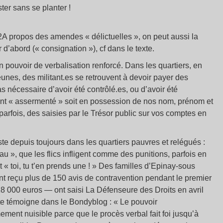
ster sans se planter
!
022A propos des amendes «
délictuelles
», on peut aussi la
r d’abord («
consignation
»), cf dans le texte.
un pouvoir de verbalisation renforcé. Dans les quartiers, en
unes, des militant.es se retrouvent à devoir payer des
s nécessaire d’avoir été contrôlé.es, ou d’avoir été
’agent « assermenté » soit en possession de nos nom, prénom et
parfois, des saisies par le Trésor public sur vos comptes en
iste depuis toujours dans les quartiers pauvres et relégués :
 », que les flics infligent comme des punitions, parfois en
« toi, tu t’en prends une
! » Des familles d’Epinay-sous
t reçu plus de 150 avis de contravention pendant le premier
8 000 euros — ont saisi La Défenseure des Droits en avril
te témoigne dans le Bondyblog : «
Le pouvoir
ement nuisible parce que le procès verbal fait foi jusqu’à