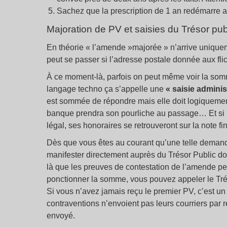
Sachez que la prescription de 1 an redémarre 
Majoration de PV et saisies du Trésor pub
En théorie «
l’amende
»majorée » n’arrive unique
peut se passer si l’adresse postale donnée aux flic
À ce moment-là, parfois on peut même voir la som
langage techno ça s’appelle une
«
saisie adminis
est sommée de répondre mais elle doit logiquement 
banque prendra son pourliche au passage… Et si le 
légal, ses honoraires se retrouveront sur la note f
Dès que vous êtes au courant qu’une telle demande 
manifester directement auprès du Trésor Public 
là que les preuves de contestation de l’amende pe
ponctionner la somme, vous pouvez appeler le Trés
Si vous n’avez jamais reçu le premier PV, c’est u
contraventions n’envoient pas leurs courriers par
envoyé.