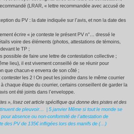
t en recommandé (LRAR, « lettre recommandée avec accusé de
ception du PV : la date indiquée sur l’avis, et non la date des
lement écrire «
je conteste le présent PV n°… dressé le
ails voire des éléments (photos, attestations de témoins,
 devant le TP
;
possible de faire une lettre de contestation collective
;
e lieu), il est vivement conseillé de se réunir pour
on que chacun-e enverra de son côté
;
t contester les 2
! On peut les joindre dans le même courrier
 chaque étape du courrier, certains conseillent de garder la
vis ont été joints dans l’enveloppe.
ites
», lisez cet article spécifique qui donne des pistes et des
ntinuent de pleuvoir…
| 5 janvier
Même si tout le monde se
pour absence ou non-conformité de l’attestation de
ste des PV de 135€ infligées lors des manifs de (…)