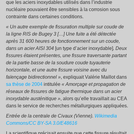
que les aciers inoxydables utilisés dans l’industrie
nucléaire pouvaient être sensibles à la corrosion sous
contrainte dans certaines conditions.
« Un autre exemple de fissuration multiple sur coude de
la ligne RIS de Bugey 3 […] Une fuite a été détectée
après 31 600 heures de fonctionnement sur un coude,
dans un acier AISI 304
[un type d’acier inoxydable]
. Deux
fissures étaient présentes, une fissure traversante partant
de la partie basse de la soudure coude tuyauterie
horizontale, et une autre fissure voisine avec du
faïençage bidirectionnel »
, expliquait Valérie Maillot dans
sa thèse de 2004
intitulée
« Amorçage et propagation de
réseaux de fissures de fatigue thermique dans un acier
inoxydable austénitique »
, alors qu’elle travaillait au CEA
dans le service de recherches métallurgiques appliquées.
Entrée de la centrale de Civaux (Vienne).
Wikimedia
Commons/CC BY-SA 3.0/E48616
La scientifique précisait ensuite que cette fissure résultait