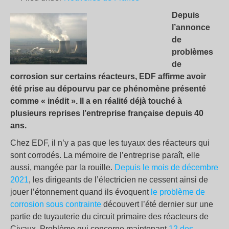
Depuis
l’annonce
de
problèmes
de
corrosion sur certains réacteurs, EDF affirme avoir
été prise au dépourvu par ce phénomène présenté
comme « inédit ». Il a en réalité déjà touché à
plusieurs reprises l’entreprise française depuis 40
ans.
Chez EDF, il n’y a pas que les tuyaux des réacteurs qui
sont corrodés. La mémoire de l’entreprise paraît, elle
aussi, mangée par la rouille.
Depuis le mois de décembre
2021
, les dirigeants de l’électricien ne cessent ainsi de
jouer l’étonnement quand ils évoquent
le problème de
corrosion sous contrainte
découvert l’été dernier sur une
partie de tuyauterie du circuit primaire des réacteurs de
Civaux. Problème qui concerne maintenant
12 des