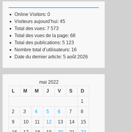
Online Visitors:
0
Visiteurs aujourd’hui:
45
Total des vues:
7 573
Total des vues de la page:
68
Total des publications:
5 123
Nombre total d’utilisateurs:
16
Date du dernier article:
5 août 2026
mai 2022
L
M
M
J
V
S
D
1
2
3
4
5
6
7
8
9
10
11
12
13
14
15