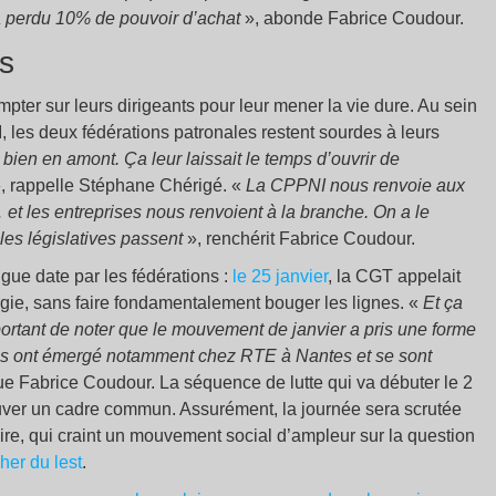
a perdu 10% de pouvoir d’achat
», abonde Fabrice Coudour.
as
pter sur leurs dirigeants pour leur mener la vie dure. Au sein
 les deux fédérations patronales restent sourdes à leurs
ien en amont. Ça leur laissait le temps d’ouvrir de
, rappelle Stéphane Chérigé. «
La CPPNI nous renvoie aux
 et les entreprises nous renvoient à la branche. On a le
les législatives passent
», renchérit Fabrice Coudour.
ngue date par les fédérations :
le 25 janvier
, la CGT appelait
ergie, sans faire fondamentalement bouger les lignes. «
Et ça
mportant de noter que le mouvement de janvier a pris une forme
es ont émergé notamment chez RTE à Nantes et se sont
ue Fabrice Coudour. La séquence de lutte qui va débuter le 2
ouver un cadre commun. Assurément, la journée sera scrutée
ire, qui craint un mouvement social d’ampleur sur la question
er du lest
.