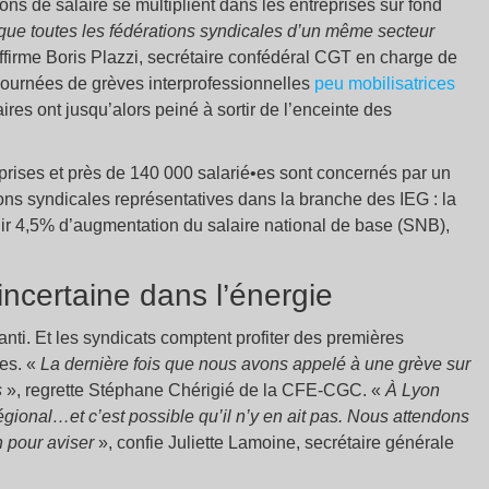
s de salaire se multiplient dans les entreprises sur fond
s que toutes les fédérations syndicales d’un même secteur
ffirme Boris Plazzi, secrétaire confédéral CGT en charge de
s journées de grèves interprofessionnelles
peu mobilisatrices
ires ont jusqu’alors peiné à sortir de l’enceinte des
prises et près de 140 000 salarié•es sont concernés par un
ions syndicales représentatives dans la branche des IEG : la
ir 4,5% d’augmentation du salaire national de base (SNB),
incertaine dans l’énergie
ranti. Et les syndicats comptent profiter des premières
es. «
La dernière fois que nous avons appelé à une grève sur
s
», regrette Stéphane Chérigié de la CFE-CGC. «
À Lyon
ional…et c’est possible qu’il n’y en ait pas. Nous attendons
n pour aviser
», confie Juliette Lamoine, secrétaire générale