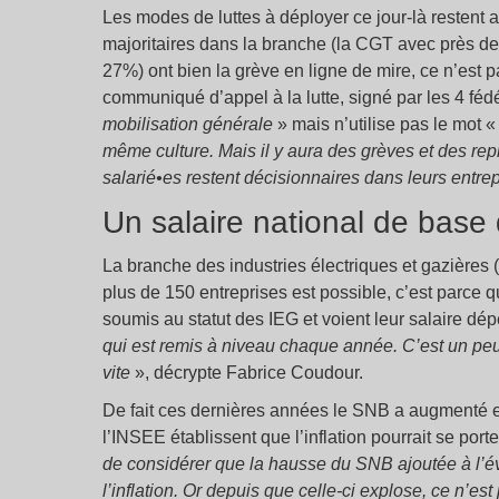
Les modes de luttes à déployer ce jour-là restent 
majoritaires dans la branche (la CGT avec près d
27%) ont bien la grève en ligne de mire, ce n’est 
communiqué d’appel à la lutte, signé par les 4 fé
mobilisation générale
» mais n’utilise pas le mot 
même culture. Mais il y aura des grèves et des repr
salarié•es restent décisionnaires dans leurs entre
Un salaire national de bas
La branche des industries électriques et gazières 
plus de 150 entreprises est possible, c’est parce q
soumis au statut des IEG et voient leur salaire dé
qui est remis à niveau chaque année. C’est un p
vite
», décrypte Fabrice Coudour.
De fait ces dernières années le SNB a augmenté en
l’INSEE établissent que l’inflation pourrait se port
de considérer que la hausse du SNB ajoutée à l’é
l’inflation. Or depuis que celle-ci explose, ce n’est