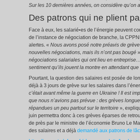
Sur les 10 dernières années, on considère qu’on 
Des patrons qui ne plient p
Face à eux, les salarié•es de l’énergie peuvent com
de l’instance de négociation de branche, la CPPNI,
alertes. «
Nous avons posé notre préavis de grève b
nouvelles négociations, mais ils n’ont pas bougé
»
négociations salariales qui ont lieu en entreprise…
sentiment qu’ils jouent la montre en attendant que 
Pourtant, la question des salaires est posée de lo
déjà à 3 jours de grève sur les salaires dans l’én
c’était avant même la guerre en Ukraine ! Il est i
que nous n’avions pas prévue : des grèves longu
répandues un peu partout sur le territoire
», expliq
juin permettra donc à ces grèves éparses de retr
de près par le ministre de l’économie Bruno Le Ma
des salaires et a déjà
demandé aux patrons de lâch