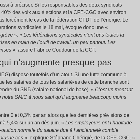
aussi à préciser. Si les responsables des deux syndicats
e 40% des voix aux élections et la CFE-CGC avec environ
pas forcément le cas de la fédération CFDT de l’énergie. Le
dérations syndicales le 18 mai, évoque donc une «
«
grève
». «
Les fédérations syndicales n’ont pas toutes la
ises en main de l’outil de travail, un peu partout. Les
prises
», assure Fabrice Coudour de la CGT.
e qui n’augmente presque pas
(IEG) dispose toutefois d’un atout. Si une lutte commune à
ue les salaires de tous les salarié•es de cette branche sont
pendre du SNB (salaire national de base). «
C’est un montant
eu notre SMIC à nous sauf qu’il augmente beaucoup moins
tre 0 et 0,3% par an alors que les dernières prévisions de
er à 5,4% sur un an dès juin. «
Les employeurs ont l’habitude
volution normale du salaire due à l’ancienneté comble
 plus le cas
», explique Stéphane Chérigié, de la CFE-CGC. «