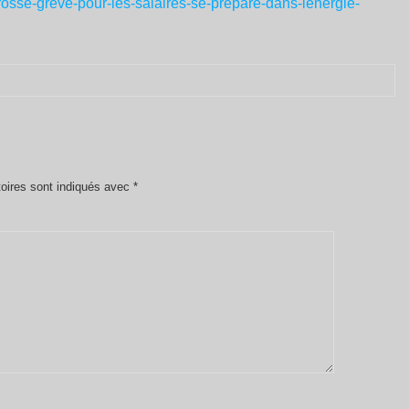
-grosse-greve-pour-les-salaires-se-prepare-dans-lenergie-
oires sont indiqués avec
*