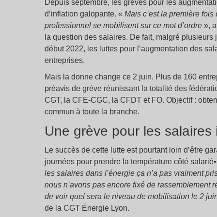
Depuis septembre, les grèves pour les augmentation
d’inflation galopante. «
Mais c’est la première foi
professionnel se mobilisent sur ce mot d’ordre
», a
la question des salaires. De fait, malgré plusieur
début 2022, les luttes pour l’augmentation des sala
entreprises.
Mais la donne change ce 2 juin. Plus de 160 entre
préavis de grève réunissant la totalité des fédérat
CGT, la CFE-CGC, la CFDT et FO. Objectif : obten
commun à toute la branche.
Une grève pour les salaires 
Le succès de cette lutte est pourtant loin d’être ga
journées pour prendre la température côté salarié•
les salaires dans l’énergie ça n’a pas vraiment pri
nous n’avons pas encore fixé de rassemblement rég
de voir quel sera le niveau de mobilisation le 2 jui
de la CGT Énergie Lyon.