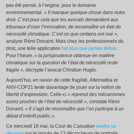
pas été pensé, à l’origine, pour le domaine
environnemental.
« Il manque quelque chose dans notre
droit. C’est pour cela que les avocats demandent aux
tribunaux d’oser l’innovation, de reconnaître un état de
nécessité climatique. C’est ce que certains ont osé »
,
analyse Rémi Donaint. Mais chez les professionnels du
droit, une telle application
fait plus que jamais débat
.
Pour l’heure,
«
la jurisprudence obtenue en matière
climatique sur la question de l’état de nécessité reste
fragile
»
, décrypte l’avocat Christian Huglo.
Aujourd’hui, en raison de cette fragilité, Alternatiba et
ANV-COP21 tente davantage de jouer sur la notion de
liberté d’expression. Celle-ci
«
reprend des mécanismes
assez proches de l’état de nécessité »
, constate Rémi
Donaint.
« Il s’agit de reconnaître que l’on participe à un
débat d’intérêt public
»
.
Ce mercredi 18 mai, la Cour de Cassation
rendra sa
décision
sur le procès de 12 décrocheurs de portraits,