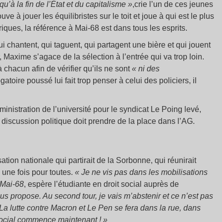
qu’à la fin de l’État et du capitalisme
»
,crie l’un de ces jeunes
ve à jouer les équilibristes sur le toit et joue à qui est le plus
iques, la référence à Mai-68 est dans tous les esprits.
ui chantent, qui taguent, qui partagent une bière et qui jouent
, Maxime s’agace de la sélection à l’entrée qui va trop loin.
chacun afin de vérifier qu’ils ne sont
«
ni des
ogatoire poussé lui fait trop penser à celui des policiers, il
nistration de l’université pour le syndicat Le Poing levé,
la discussion politique doit prendre de la place dans l’AG.
ation nationale qui partirait de la Sorbonne, qui réunirait
, une fois pour toutes.
«
Je ne vis pas dans les mobilisations
 Mai-68
, espère l’étudiante en droit social auprès de
s propose. Au second tour, je vais m’abstenir et ce n’est pas
a lutte contre Macron et Le Pen se fera dans la rue, dans
r social commence maintenant ! »