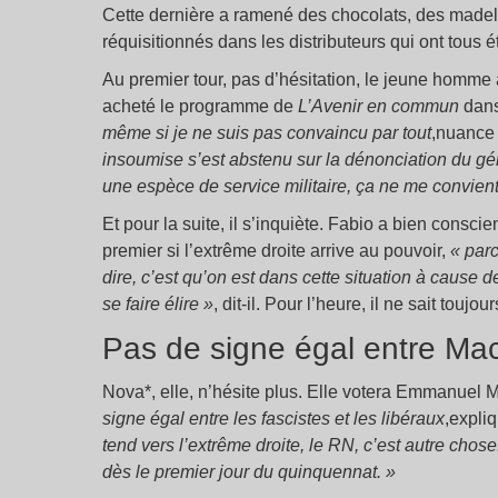
Cette dernière a ramené des chocolats, des madel
réquisitionnés dans les distributeurs qui ont tous 
Au premier tour, pas d’hésitation, le jeune homm
acheté le programme de
L’Avenir en commun
dans
même si je ne suis pas convaincu par tout
,nuance t
insoumise s’est abstenu sur la dénonciation du gé
une espèce de service militaire, ça ne me convient
Et pour la suite, il s’inquiète. Fabio a bien consci
premier si l’extrême droite arrive au pouvoir,
«
parc
dire, c’est qu’on est dans cette situation à cause d
se faire élire
»
, dit-il. Pour l’heure, il ne sait toujou
Pas de signe égal entre Ma
Nova*, elle, n’hésite plus. Elle votera Emmanuel
signe égal entre les fascistes et les libéraux
,expli
tend vers l’extrême droite, le RN, c’est autre chose.
dès le premier jour du quinquennat.
»