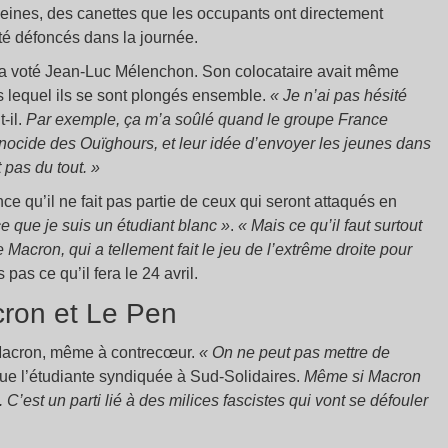
eines, des canettes que les occupants ont directement
été défoncés dans la journée.
e a voté Jean-Luc Mélenchon. Son colocataire avait même
 lequel ils se sont plongés ensemble.
«
Je n’ai pas hésité
-il.
Par exemple, ça m’a soûlé quand le groupe France
nocide des Ouïghours, et leur idée d’envoyer les jeunes dans
 pas du tout.
»
ence qu’il ne fait pas partie de ceux qui seront attaqués en
e que je suis un étudiant blanc »
.
« Mais ce qu’il faut surtout
e Macron, qui a tellement fait le jeu de l’extrême droite pour
rs pas ce qu’il fera le 24 avril.
cron et Le Pen
 Macron, même à contrecœur.
« On ne peut pas mettre de
que l’étudiante syndiquée à Sud-Solidaires.
Même si Macron
 C’est un parti lié à des milices fascistes qui vont se défouler