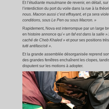
Et l’étudiante musulmane de revenir, en détail, sur
l’interdiction du port du voile dans la rue à la th
nous. Macron aussi c’est effrayant, et ça sera vio
conditions, sous Le Pen ou sous Macron. »
Rapidement, Nova est interrompue par un large bro
en histoire annonce qu’
« un faf est dans la salle »
caché de Cheb Khaled »
et pour ses positions trè
tutti antifascisti »
.
Et la grande assemblée désorganisée reprend son c
des grandes fenêtres enchaînent les clopes, tandi
disputent sur les motions à adopter.