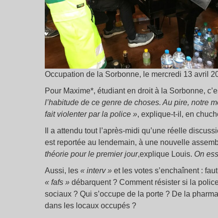
Occupation de la Sorbonne, le mercredi 13 avril 2
Pour Maxime*, étudiant en droit à la Sorbonne, c’
l’habitude de ce genre de choses. Au pire, notre mo
fait violenter par la police
»
, explique-t-il, en chuc
Il a attendu tout l’après-midi qu’une réelle discussi
est reportée au lendemain, à une nouvelle assem
théorie pour le premier jour
,explique Louis.
On essa
Aussi, les
«
interv
»
et les votes s’enchaînent : fau
«
fafs
»
débarquent ? Comment résister si la polic
sociaux ? Qui s’occupe de la porte ? De la pharma
dans les locaux occupés ?