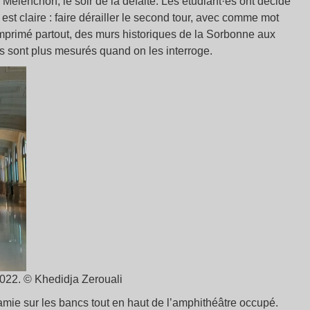
Mélenchon, le soir de la défaite. Les étudiant·es ont décidé
st claire : faire dérailler le second tour, avec comme mot
 imprimé partout, des murs historiques de la Sorbonne aux
ants sont plus mesurés quand on les interroge.
2022. © Khedidja Zerouali
amie sur les bancs tout en haut de l’amphithéâtre occupé.