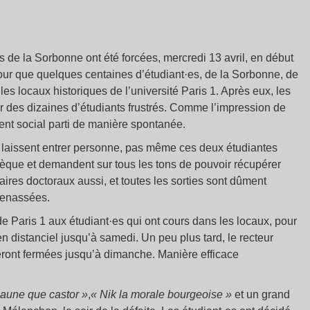
s de la Sorbonne ont été forcées, mercredi 13 avril, en début
pour que quelques centaines d’étudiant·es, de la Sorbonne, de
es locaux historiques de l’université Paris 1. Après eux, les
eur des dizaines d’étudiants frustrés. Comme l’impression de
nt social parti de manière spontanée.
 ne laissent entrer personne, pas même ces deux étudiantes
othèque et demandent sur tous les tons de pouvoir récupérer
aires doctoraux aussi, et toutes les sorties sont dûment
denassées.
de Paris 1 aux étudiant·es qui ont cours dans les locaux, pour
 distanciel jusqu’à samedi. Un peu plus tard, le recteur
teront fermées jusqu’à dimanche. Manière efficace
t jaune que castor
»
,
« Nik la morale bourgeoise »
et un grand