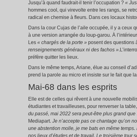
Jusqu’à quand faudrait-il tenir l’occupation ?
«
Jus
hommes cool, qui virevolte entre les rangs, se retrou
radical en chemise à fleurs. Dans ces locaux histor
Dans la cour Cujas de l’aile occupée, il y a ceux q
à une version arrangée du loup-garou. À l’intérieur
Les
«
chargés de la porte
»
posent des questions à 
renseignements généraux ni des fachos »
.L’interr
préfère quitter les lieux.
Dans le même temps, Ariane, élue au conseil d’admi
prend la parole au micro et insiste sur le fait que 
Mai-68 dans les esprits
Elle est de celles qui rêvent à une nouvelle mobilis
étudiantes et travailleuses, pour renverser la table
du passé, mai 2022 sera peut-être plus grand que
Mediapart.
Je n’accepte pas ce chantage qu’on nou
une abstention molle, je me bats en même temps. L
nos lieux d’études et de travail. Le troisième tou