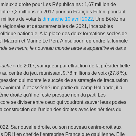
 mieux à droite pour Les Républicains : 1,67 million de
ontre 7,2 millions en 2017 pour un François Fillon, pourtant
 millions de votants
dimanche 10 avril 2022
. Une Bérézina
ions régionales et départementales de 2021, incapables
politique nationale. A la place des deux formations socles de
el Macron et Marine Le Pen. Ainsi, pour reprendre la formule
nde se meurt, le nouveau monde tarde à apparaître et dans
gauche
» de 2017, vainqueur par effraction de la présidentielle
re au centre du jeu, réunissant 9,78 millions de voix (27,8 %).
gression qui montre le succès de sa stratégie de fracturation
 avoir rallié et asséché une partie du camp Hollande, il a
trême droite qu’il ne reste presque rien du parti Les
ncore se diviser entre ceux qui voudront sauver leurs postes
la construction de l’union des droites avec les héritiers du
022. Sa nouvelle droite, ou son nouveau centre-droit aux
us DRH en chef de l’entreprise France que gaullienne. Elle