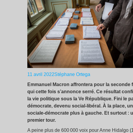
11 avril 2022
Stéphane Ortega
Emmanuel Macron affrontera
pour la seconde 
qui
cette fois s’
annonce serré.
Ce résultat conf
la vie politique
sous
la V
e
République.
Fini le p
démocrate, devenu
social-libéral.
À la place, u
sociale-démocrate
plus à gauche. Et surtout :
premier tour.
A peine plus de 600 000 voix pour Anne Hidalgo (1,