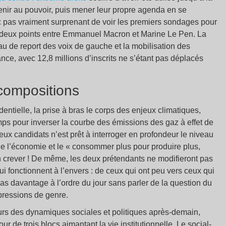
ntenir au pouvoir, puis mener leur propre agenda en se
nc pas vraiment surprenant de voir les premiers sondages pour
à deux points entre Emmanuel Macron et Marine Le Pen. La
au de report des voix de gauche et la mobilisation des
ance, avec 12,8 millions d’inscrits ne s’étant pas déplacés
compositions
dentielle, la prise à bras le corps des enjeux climatiques,
emps pour inverser la courbe des émissions des gaz à effet de
ux candidats n’est prêt à interroger en profondeur le niveau
de l’économie et le « consommer plus pour produire plus,
n crever ! De même, les deux prétendants ne modifieront pas
ui fonctionnent à l’envers : de ceux qui ont peu vers ceux qui
s davantage à l’ordre du jour sans parler de la question du
pressions de genre.
urs des dynamiques sociales et politiques après-demain,
 de trois blocs aimantant la vie institutionnelle. Le social-