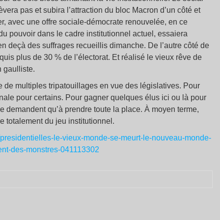
era pas et subira l’attraction du bloc Macron d’un côté et
ier, avec une offre sociale-démocrate renouvelée, en ce
du pouvoir dans le cadre institutionnel actuel, essaiera
 en deçà des suffrages recueillis dimanche. De l’autre côté de
nquis plus de 30 % de l’électorat. Et réalisé le vieux rêve de
 gaulliste.
e de multiples tripatouillages en vue des législatives. Pour
ale pour certains. Pour gagner quelques élus ici ou là pour
 ne demandent qu’à prendre toute la place. À moyen terme,
 totalement du jeu institutionnel.
oir/presidentielles-le-vieux-monde-se-meurt-le-nouveau-monde-
ssent-des-monstres-041113302