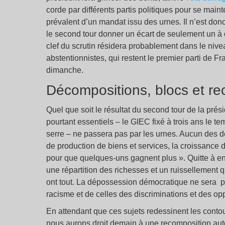
corde par différents partis politiques pour se mai
prévalent d’un mandat issu des urnes. Il n’est do
le second tour donner un écart de seulement un 
clef du scrutin résidera probablement dans le nive
abstentionnistes, qui restent le premier parti de Fr
dimanche.
Décompositions, blocs et re
Quel que soit le résultat du second tour de la prési
pourtant essentiels – le GIEC fixé à trois ans le t
serre – ne passera pas par les urnes. Aucun des de
de production de biens et services, la croissance 
pour que quelques-uns gagnent plus ». Quitte à e
une répartition des richesses et un ruissellement q
ont tout. La dépossession démocratique ne sera pa
racisme et de celles des discriminations et des op
En attendant que ces sujets redessinent les conto
nous aurons droit demain à une recomposition autour