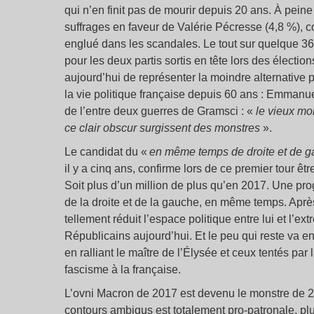
qui n’en finit pas de mourir depuis 20 ans. À peine
suffrages en faveur de Valérie Pécresse (4,8 %), c
englué dans les scandales. Le tout sur quelque 36
pour les deux partis sortis en tête lors des élect
aujourd’hui de représenter la moindre alternative 
la vie politique française depuis 60 ans : Emmanu
de l’entre deux guerres de Gramsci : «
le vieux mo
ce clair obscur surgissent des monstres
».
Le candidat du «
en même temps de droite et de 
il y a cinq ans, confirme lors de ce premier tour êt
Soit plus d’un million de plus qu’en 2017. Une pro
de la droite et de la gauche, en même temps. Après
tellement réduit l’espace politique entre lui et l’ex
Républicains aujourd’hui. Et le peu qui reste va e
en ralliant le maître de l’Élysée et ceux tentés par 
fascisme à la française.
L’ovni Macron de 2017 est devenu le monstre de 2
contours ambigus est totalement pro-patronale, pl