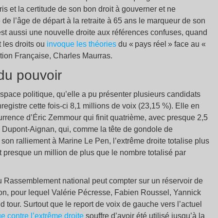
s et la certitude de son bon droit à gouverner et ne
 de l’âge de départ à la retraite à 65 ans le marqueur de son
t aussi une nouvelle droite aux références confuses, quand
 les droits ou
invoque les théories
du « pays réel » face au «
Action Française, Charles Maurras.
du pouvoir
 espace politique, qu’elle a pu présenter plusieurs candidats
gistre cette fois-ci 8,1 millions de voix (23,15 %). Elle en
rrence d’Éric Zemmour qui finit quatrième, avec presque 2,5
as Dupont-Aignan, qui, comme la tête de gondole de
on ralliement à Marine Le Pen, l’extrême droite totalise plus
t presque un million de plus que le nombre totalisé par
 du Rassemblement national peut compter sur un réservoir de
n, pour lequel Valérie Pécresse, Fabien Roussel, Yannick
 tour. Surtout que le report de voix de gauche vers l’actuel
e contre l’extrême droite
souffre d’avoir été utilisé jusqu’à la