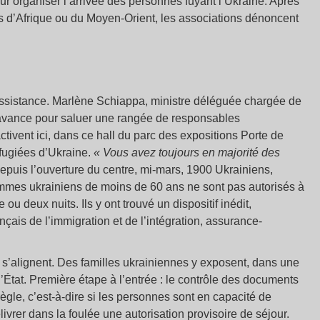
organiser l’arrivée des personnes fuyant l’Ukraine. Après
lés d’Afrique ou du Moyen-Orient, les associations dénoncent
ssistance. Marlène Schiappa, ministre déléguée chargée de
 s’avance pour saluer une rangée de responsables
ivent ici, dans ce hall du parc des expositions Porte de
éfugiées d’Ukraine.
« Vous avez toujours en majorité des
Depuis l’ouverture du centre, mi-mars, 1900 Ukrainiens,
mmes ukrainiens de moins de 60 ans ne sont pas autorisés à
ou deux nuits. Ils y ont trouvé un dispositif inédit,
çais de l’immigration et de l’intégration, assurance-
 s’alignent. Des familles ukrainiennes y exposent, dans une
e l’État. Première étape à l’entrée : le contrôle des documents
 règle, c’est-à-dire si les personnes sont en capacité de
élivrer dans la foulée une autorisation provisoire de séjour.