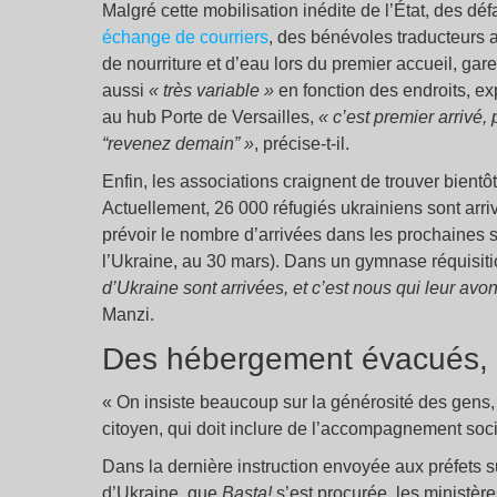
Malgré cette mobilisation inédite de l’État, des 
échange de courriers
, des bénévoles traducteurs 
de nourriture et d’eau lors du premier accueil, gare 
aussi
« très variable »
en fonction des endroits, e
au hub Porte de Versailles,
« c’est premier arrivé, 
“revenez demain” »
, précise-t-il.
Enfin, les associations craignent de trouver bient
Actuellement, 26 000 réfugiés ukrainiens sont arrivé
prévoir le nombre d’arrivées dans les prochaines 
l’Ukraine, au 30 mars). Dans un gymnase réquisi
d’Ukraine sont arrivées, et c’est nous qui leur avo
Manzi.
Des hébergement évacués, d
« On insiste beaucoup sur la générosité des gens
citoyen, qui doit inclure de l’accompagnement soci
Dans la dernière instruction envoyée aux préfets
d’Ukraine, que
Basta!
s’est procurée, les ministère