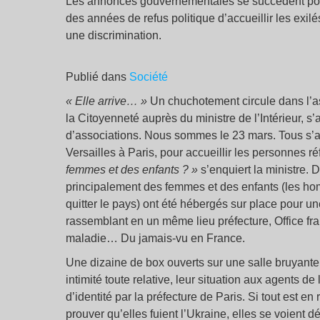
Les annonces gouvernementales se succèdent pour 
des années de refus politique d’accueillir les exi
une discrimination.
Publié dans
Société
« Elle arrive… »
Un chuchotement circule dans l’a
la Citoyenneté auprès du ministre de l’Intérieur,
d’associations. Nous sommes le 23 mars. Tous s’act
Versailles à Paris, pour accueillir les personnes r
femmes et des enfants ? »
s’enquiert la ministre. 
principalement des femmes et des enfants (les ho
quitter le pays) ont été hébergés sur place pour une 
rassemblant en un même lieu préfecture, Office fran
maladie… Du jamais-vu en France.
Une dizaine de box ouverts sur une salle bruyante
intimité toute relative, leur situation aux agents d
d’identité par la préfecture de Paris. Si tout est en
prouver qu’elles fuient l’Ukraine, elles se voient d