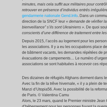
minutes, mais cela suffit aux militaires pour contrô
retrouver en présence d’individus entrés irréguliè
gendarmerie nationale Gend.Info
. Dans un commu
direction de la SNCF leur
« demande de vérifier la
bienveillance” s’ils sont Ukrainiens »
. De quoi so
conscients d’une différence de traitement entre les
Depuis 2015, l’accès au logement pour les personn
les associations. Il y a eu les occupations place d
de bâtiment vacants, les demandes répétées de pr
évacuations de campements… Le numéro d’urgence 
associations se sont habituées à recevoir ces répon
Des dizaines de réfugiés Afghans dorment dans le
Avec la fin de la trêve hivernale, « il y a plein de 
Manzi d’Utopia56. Avec la possibilité de la refor
de Paris. © Valentina Camu
Alors, le 23 mars, quand le Premier ministre Jea
d’hébergement pour les personnes fuyant la guerr