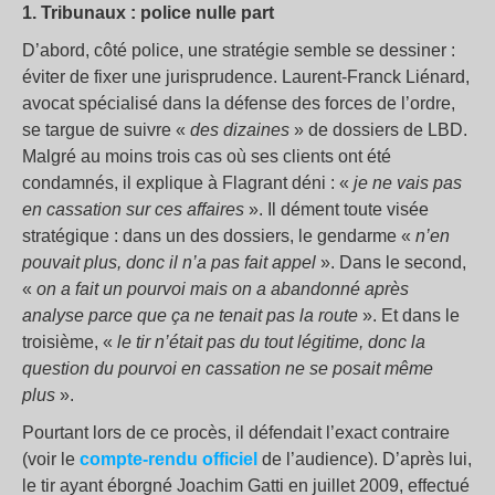
1. Tribunaux : police nulle part
D’abord, côté police, une stratégie semble se dessiner :
éviter de fixer une jurisprudence. Laurent-Franck Liénard,
avocat spécialisé dans la défense des forces de l’ordre,
se targue de suivre «
des dizaines
» de dossiers de LBD.
Malgré au moins trois cas où ses clients ont été
condamnés, il explique à Flagrant déni : «
je ne vais pas
en cassation sur ces affaires
». Il dément toute visée
stratégique : dans un des dossiers, le gendarme «
n’en
pouvait plus, donc il n’a pas fait appel
». Dans le second,
«
on a fait un pourvoi mais on a abandonné après
analyse parce que ça ne tenait pas la route
». Et dans le
troisième, «
le tir n’était pas du tout légitime, donc la
question du pourvoi en cassation ne se posait même
plus
».
Pourtant lors de ce procès, il défendait l’exact contraire
(voir le
compte-rendu officiel
de l’audience). D’après lui,
le tir ayant éborgné Joachim Gatti en juillet 2009, effectué