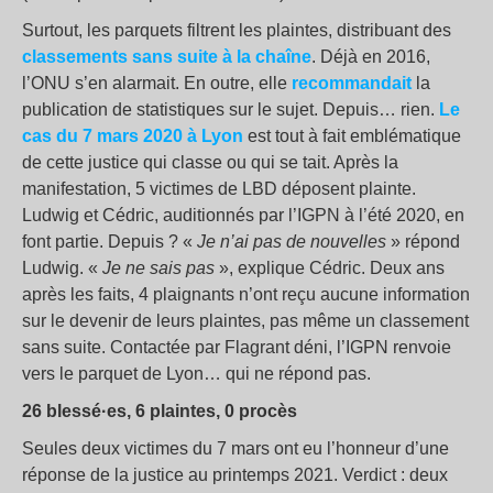
Surtout, les parquets filtrent les plaintes, distribuant des
classements sans suite à la chaîne
. Déjà en 2016,
l’ONU s’en alarmait. En outre, elle
recommanda
i
t
la
publication de statistiques sur le sujet. Depuis… rien.
L
e
cas
du 7 mars 2020 à Lyon
est tout à fait emblématique
de cette justice qui classe ou qui se tait. Après la
manifestation, 5 victimes de LBD déposent plainte.
Ludwig et Cédric, auditionnés par l’IGPN à l’été 2020, en
font partie. Depuis ? «
Je n’ai pas de nouvelles
» répond
Ludwig. «
Je ne sais pas
», explique Cédric. Deux ans
après les faits, 4 plaignants n’ont reçu aucune information
sur le devenir de leurs plaintes, pas même un classement
sans suite. Contactée par Flagrant déni, l’IGPN renvoie
vers le parquet de Lyon… qui ne répond pas.
26 blessé·es, 6 plaintes, 0 procès
Seules deux victimes du 7 mars ont eu l’honneur d’une
réponse de la justice au printemps 2021. Verdict : deux