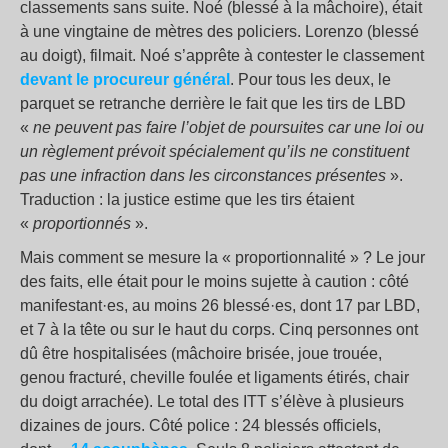
classements sans suite. Noé (blessé à la mâchoire), était
à une vingtaine de mètres des policiers. Lorenzo (blessé
au doigt), filmait. Noé s’apprête à contester le classement
devant le procureur général
. Pour tous les deux, le
parquet se retranche derrière le fait que les tirs de LBD
«
ne peuvent pas faire l’objet de poursuites car une loi ou
un règlement prévoit spécialement qu’ils ne constituent
pas une infraction dans les circonstances présentes
».
Traduction : la justice estime que les tirs étaient
«
proportionnés
».
Mais comment se mesure la « proportionnalité » ? Le jour
des faits, elle était pour le moins sujette à caution : côté
manifestant·es, au moins 26 blessé·es, dont 17 par LBD,
et 7 à la tête ou sur le haut du corps. Cinq personnes ont
dû être hospitalisées (mâchoire brisée, joue trouée,
genou fracturé, cheville foulée et ligaments étirés, chair
du doigt arrachée). Le total des ITT s’élève à plusieurs
dizaines de jours. Côté police : 24 blessés officiels,