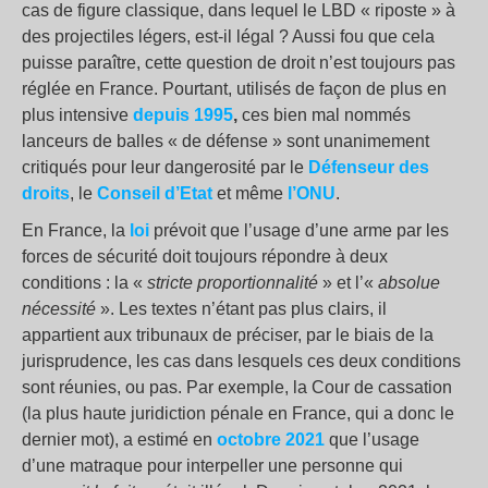
cas de figure classique, dans lequel le LBD « riposte » à
des projectiles légers, est-il légal ? Aussi fou que cela
puisse paraître, cette question de droit n’est toujours pas
réglée en France. Pourtant, utilisés de façon de plus en
plus intensive
depuis
1995
,
ces bien mal nommés
lanceurs de balles « de défense » sont unanimement
critiqués pour leur dangerosité par le
Défenseur des
droits
, le
Conseil d’
Etat
et même
l’ONU
.
En France, la
loi
prévoit que l’usage d’une arme par les
forces de sécurité doit toujours répondre à deux
conditions : la «
stricte
proportionnalité
» et l’«
absolue
nécessité
». Les textes n’étant pas plus clairs, il
appartient aux tribunaux de préciser, par le biais de la
jurisprudence, les cas dans lesquels ces deux conditions
sont réunies, ou pas. Par exemple, la Cour de cassation
(la plus haute juridiction pénale en France, qui a donc le
dernier mot), a estimé en
octobre 2021
que l’usage
d’une matraque pour interpeller une personne qui