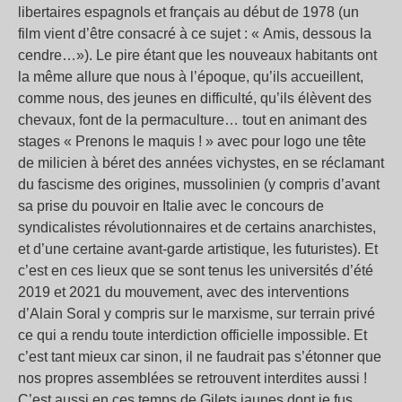
libertaires espagnols et français au début de 1978 (un
film vient d’être consacré à ce sujet : « Amis, dessous la
cendre…»). Le pire étant que les nouveaux habitants ont
la même allure que nous à l’époque, qu’ils accueillent,
comme nous, des jeunes en difficulté, qu’ils élèvent des
chevaux, font de la permaculture… tout en animant des
stages « Prenons le maquis ! » avec pour logo une tête
de milicien à béret des années vichystes, en se réclamant
du fascisme des origines, mussolinien (y compris d’avant
sa prise du pouvoir en Italie avec le concours de
syndicalistes révolutionnaires et de certains anarchistes,
et d’une certaine avant-garde artistique, les futuristes). Et
c’est en ces lieux que se sont tenus les universités d’été
2019 et 2021 du mouvement, avec des interventions
d’Alain Soral y compris sur le marxisme, sur terrain privé
ce qui a rendu toute interdiction officielle impossible. Et
c’est tant mieux car sinon, il ne faudrait pas s’étonner que
nos propres assemblées se retrouvent interdites aussi !
C’est aussi en ces temps de Gilets jaunes dont je fus