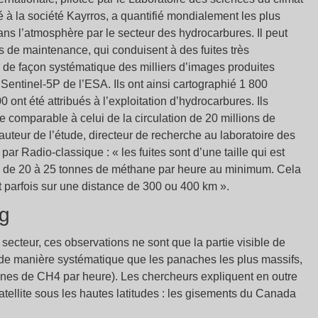
 la société Kayrros, a quantifié mondialement les plus
s l’atmosphère par le secteur des hydrocarbures. Il peut
ns de maintenance, qui conduisent à des fuites très
 de façon systématique des milliers d’images produites
Sentinel-5P de l’ESA. Ils ont ainsi cartographié 1 800
ont été attribués à l’exploitation d’hydrocarbures. Ils
e comparable à celui de la circulation de 20 millions de
uteur de l’étude, directeur de recherche au laboratoire des
par Radio-classique : « les fuites sont d’une taille qui est
on de 20 à 25 tonnes de méthane par heure au minimum. Cela
 parfois sur une distance de 300 ou 400 km ».
rg
cteur, ces observations ne sont que la partie visible de
ter de manière systématique que les panaches les plus massifs,
tonnes de CH4 par heure). Les chercheurs expliquent en outre
satellite sous les hautes latitudes : les gisements du Canada