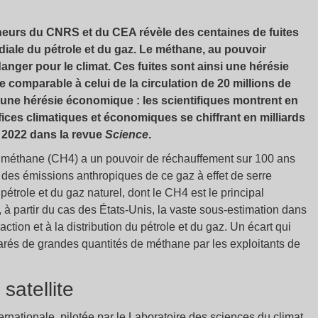
heurs du CNRS et du CEA révèle des centaines de fuites
diale du pétrole et du gaz. Le méthane, au pouvoir
anger pour le climat. Ces fuites sont ainsi une hérésie
e comparable à celui de la circulation de 20 millions de
 une hérésie économique : les scientifiques montrent en
fices climatiques et économiques se chiffrant en milliards
r 2022 dans la revue
Science
.
e méthane (CH4) a un pouvoir de réchauffement sur 100 ans
 des émissions anthropiques de ce gaz à effet de serre
pétrole et du gaz naturel, dont le CH4 est le principal
 à partir du cas des États-Unis, la vaste sous-estimation dans
raction et à la distribution du pétrole et du gaz. Un écart qui
larés de grandes quantités de méthane par les exploitants de
satellite
ernationale, pilotée par le Laboratoire des sciences du climat