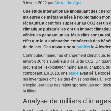
9 février 2022 par
Alexandre Aget
Une étude internationale impliquant des cherc
majeures de méthane liées à l’exploitation mon
réchauffant cent fois supérieur au CO2 est un d
climatique puisqu’elles ont un impact climatiqu
véhicules pendant un an. Mais elles sont aussi
effet que leur atténuation entraînerait des béné
de dollars. Ces travaux sont
publiés
le 4 févrie
Contributeur majeur au changement climatique, l
environ 30 fois supérieur à celui du CO2. Un quart
provient de l’exploitation mondiale du charbon, du 
composant. En 2018, une
étude
avait déjà exposé,
les inventaires officiels des émissions liées à l’ext
s’expliquerait par des rejets sporadiques non déc
la filière.
Analyse de milliers d’images 
Pour la première fois, une équipe de recherche int