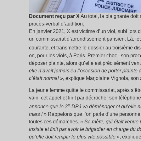
Document reçu par X
Au total, la plaignante doi
procès-verbal d’audition.
En janvier 2021, X est victime d’un viol, subi lors 
un commissariat d’arrondissement parisien. Là, les 
courante, et transmettre le dossier au troisième dist
on, pour les viols, à Paris. Premier choc : son pr
déposer plainte, alors qu’elle est précisément ven
elle n’avait jamais eu l’occasion de porter plainte 
c’était normal »
, explique Marjolaine Vignola, son
La jeune femme quitte le commissariat, après s’êtr
vain, cet appel et finit par décrocher son téléphone
e
annonce que le 3
DPJ va déménager et qu’elle ne
mars ! »
Rappelons que l’on parle d’une personne vi
toutes ces démarches.
« Sa mère, qui était venue p
insiste et finit par avoir le brigadier en charge du 
qu’elle doit remplir le plus vite possible »
, expliqu