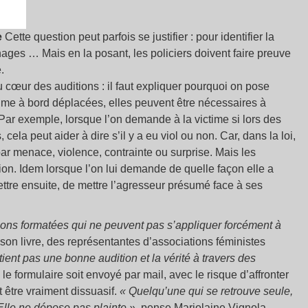
e
Cette question peut parfois se justifier : pour identifier la
nages … Mais en la posant, les policiers doivent faire preuve
.
u cœur des auditions : il faut expliquer pourquoi on pose
ime à bord déplacées, elles peuvent être nécessaires à
. Par exemple, lorsque l’on demande à la victime si lors des
, cela peut aider à dire s’il y a eu viol ou non. Car, dans la loi,
 par menace, violence, contrainte ou surprise. Mais les
ion. Idem lorsque l’on lui demande de quelle façon elle a
tre ensuite, de mettre l’agresseur présumé face à ses
ions formatées qui ne peuvent pas s’appliquer forcément à
son livre, des représentantes d’associations féministes
tient pas une bonne audition et la vérité à travers des
 le formulaire soit envoyé par mail, avec le risque d’affronter
 être vraiment dissuasif.
« Quelqu’une qui se retrouve seule,
 Elle ne dépose pas plainte »
, pense Marjolaine Vignola.