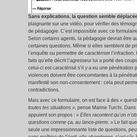
Sans explications, la question semble déplacé
plaignante sur une vidéo, pour vérifier des témoig
de pédagogie. C’est impossible avec ce formulaire
Selon certains agents, la pédagogie devrait être a
certaines questions. Même si elles semblent de pr
l’enquête ou permettre de caractériser l’infraction
faits qu’elle décrit l’agresseur lui a porté des coups
celui-ci est caractérisé s’il y a eu une pénétration
violences doivent être concomitantes à la pénétrat
manifesté son non-consentement : cela peut permet
contradictions.
Mais avec ce formulaire, on est face à des
« quest
toutes les situations »
, pense Marine Turchi. Dans 
appuient son propos :
« Elles racontent qu’on n’ob
questions comme ça, au lance-pierre. »
Le fait que
seule une impressionnante liste de questions, peut
sans maîtrise de l’écrit, elle abandonne, c’est sûr.