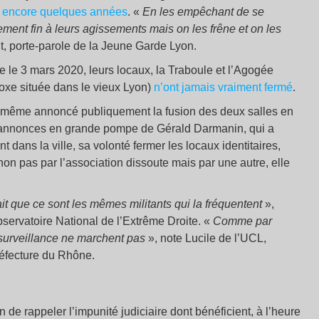
y a encore quelques années
. «
En les empêchant de se
ement fin à leurs agissements mais on les frêne et on les
t, porte-parole de la Jeune Garde Lyon.
e le 3 mars 2020, leurs locaux, la Traboule et l’Agogée
boxe située dans le vieux Lyon)
n’ont jamais vraiment fermé
.
t même annoncé publiquement la fusion des deux salles en
 annonces en grande pompe de Gérald Darmanin, qui a
 dans la ville, sa volonté fermer les locaux identitaires,
 non pas par l’association dissoute mais par une autre, elle
t que ce sont les mêmes militants qui la fréquentent
»,
ervatoire National de l’Extrême Droite. «
Comme par
 surveillance ne marchent pas
», note Lucile de l’UCL,
préfecture du Rhône.
 de rappeler l’impunité judiciaire dont bénéficient, à l’heure