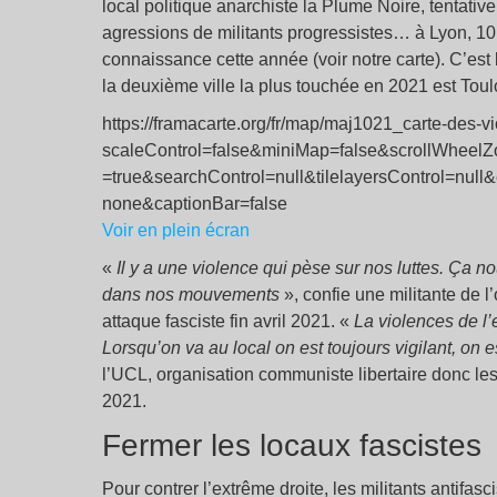
local politique anarchiste la Plume Noire, tentativ
agressions de militants progressistes… à Lyon, 10 f
connaissance cette année (voir notre carte). C’est 
la deuxième ville la plus touchée en 2021 est Toul
https://framacarte.org/fr/map/maj1021_carte-des-
scaleControl=false&miniMap=false&scrollWheel
=true&searchControl=null&tilelayersControl=nul
none&captionBar=false
Voir en plein écran
«
Il y a une violence qui pèse sur nos luttes. Ça n
dans nos mouvements
», confie une militante de l
attaque fasciste fin avril 2021. «
La violences de l’e
Lorsqu’on va au local on est toujours vigilant, on 
l’UCL, organisation communiste libertaire donc le
2021.
Fermer les locaux fascistes
Pour contrer l’extrême droite, les militants antifa