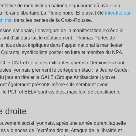
tative de mobilisation nationale qui aurait dû avoir lieu
a librairie libertaire La Plume noire. Elle avait été
interdite par
fin mai
dans les pentes de la Croix-Rousse.
nsion nationale, l’envergure de la manifestation excède le
s ont d’ailleurs fait le déplacement : Thomas Portes de
e, tous deux impliqués dans l’appel national à manifester
ël Quirante, syndicaliste postier en lutte et membre du NPA.
CL + CNT et celui des militantes queers et féministes sont
cistes lyonnais prennent le cortège en étau : la Jeune Garde,
du jour en tête et la GALE (Groupe Antifasciste Lyon et
sont également présents même s’ils semblent avoir
le PCF et EELV sont visibles, mais loin de constituer le
e droite
ouvement social lyonnais, après une année durant laquelle
es violences de l’extrême droite. Attaque de la librairie et