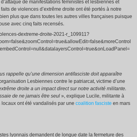
e d’attaque de manifestations féministes et lesbiennes et
aits de violences d’extrême droite ont été portés à notre
bien plus que dans toutes les autres villes françaises puisque
ouse avec cinq faits recensés.
violences-dextreme-droite-2021-r_109911?
Zoom=false&zoomControl=true&allowEdit=false&moreControl
l&embedControl=null&datalayersControl=true&onLoadPanel=
ous rappelle qu’une dimension antifasciste doit apparaître
’organisation Lesbiennes contre le patriarcat, victime d’une
xtrême droite a un impact direct sur notre activité militante.
essaie de ne jamais être seul
», explique Lucile, militante à
s locaux ont été vandalisés par une
coalition fasciste
en mars
scistes lyonnais demandent de longue date la fermeture des