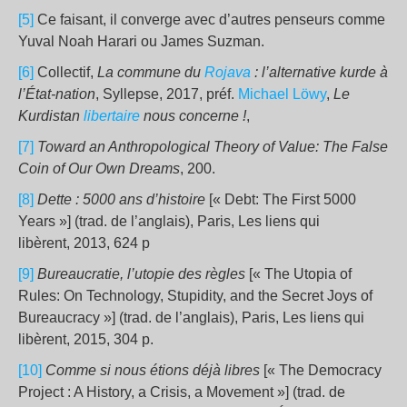
[5]
Ce faisant, il converge avec d’autres penseurs comme
Yuval Noah Harari ou James Suzman.
[6]
Collectif,
La commune du
Rojava
: l’alternative kurde à
l’État-nation
, Syllepse, 2017, préf.
Michael Löwy
,
Le
Kurdistan
libertaire
nous concerne !
,
[7]
Toward an Anthropological Theory of Value: The False
Coin of Our Own Dreams
, 200.
[8]
Dette : 5000 ans d’histoire
[« Debt: The First 5000
Years »] (trad. de l’anglais), Paris, Les liens qui
libèrent, 2013, 624 p
[9]
Bureaucratie, l’utopie des règles
[« The Utopia of
Rules: On Technology, Stupidity, and the Secret Joys of
Bureaucracy »] (trad. de l’anglais), Paris, Les liens qui
libèrent, 2015, 304 p.
[10]
Comme si nous étions déjà libres
[« The Democracy
Project : A History, a Crisis, a Movement »] (trad. de