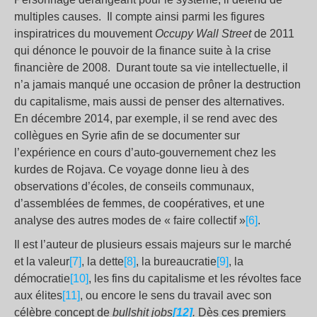
multiples causes. Il compte ainsi parmi les figures
inspiratrices du mouvement
Occupy Wall Street
de 2011
qui dénonce le pouvoir de la finance suite à la crise
financière de 2008. Durant toute sa vie intellectuelle, il
n’a jamais manqué une occasion de prôner la destruction
du capitalisme, mais aussi de penser des alternatives.
En décembre 2014, par exemple, il se rend avec des
collègues en Syrie afin de se documenter sur
l’expérience en cours d’auto-gouvernement chez les
kurdes de Rojava. Ce voyage donne lieu à des
observations d’écoles, de conseils communaux,
d’assemblées de femmes, de coopératives, et une
analyse des autres modes de « faire collectif »
[6]
.
Il est l’auteur de plusieurs essais majeurs sur le marché
et la valeur
[7]
, la dette
[8]
, la bureaucratie
[9]
, la
démocratie
[10]
, les fins du capitalisme et les révoltes face
aux élites
[11]
, ou encore le sens du travail avec son
célèbre concept de
bullshit jobs
[12]
.
Dès ces premiers