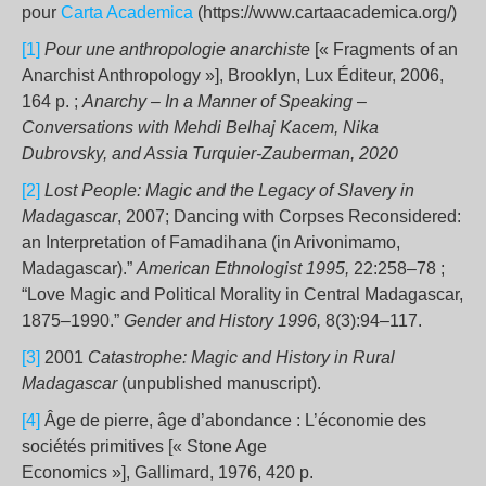
pour
Carta Academica
(https://www.cartaacademica.org/)
[1]
Pour une anthropologie anarchiste
[« Fragments of an
Anarchist Anthropology »], Brooklyn, Lux Éditeur, 2006,
164 p. ;
Anarchy – In a Manner of Speaking
–
Conversations with Mehdi Belhaj Kacem, Nika
Dubrovsky, and Assia Turquier-Zauberman, 2020
[2]
Lost People: Magic and the Legacy of Slavery in
Madagascar
, 2007; Dancing with Corpses Reconsidered:
an Interpretation of Famadihana (in Arivonimamo,
Madagascar).”
American Ethnologist 1995,
22:258–78 ;
“Love Magic and Political Morality in Central Madagascar,
1875–1990.”
Gender and History 1996,
8(3):94–117.
[3]
2001
Catastrophe: Magic and History in Rural
Madagascar
(unpublished manuscript).
[4]
Âge de pierre, âge d’abondance : L’économie des
sociétés primitives [« Stone Age
Economics »], Gallimard, 1976, 420 p.