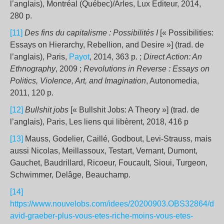
l’anglais), Montréal (Québec)/Arles, Lux Éditeur, 2014,
280 p.
[11]
Des fins du capitalisme : Possibilités I
[« Possibilities:
Essays on Hierarchy, Rebellion, and Desire »] (trad. de
l’anglais), Paris,
Payot
, 2014, 363 p. ;
Direct Action: An
Ethnography
, 2009 ;
Revolutions in Reverse : Essays on
Politics, Violence, Art, and Imagination
, Autonomedia,
2011, 120 p.
[12]
Bullshit jobs
[« Bullshit Jobs: A Theory »] (trad. de
l’anglais), Paris, Les liens qui libèrent, 2018, 416 p
[13]
Mauss, Godelier, Caillé, Godbout, Levi-Strauss, mais
aussi Nicolas, Meillassoux, Testart, Vernant, Dumont,
Gauchet, Baudrillard, Ricoeur, Foucault, Sioui, Turgeon,
Schwimmer, Delâge, Beauchamp.
[14]
https://www.nouvelobs.com/idees/20200903.OBS32864/d
avid-graeber-plus-vous-etes-riche-moins-vous-etes-