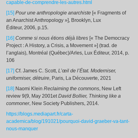
capable-de-comprendre-les-autres.html
[15]
Pour une anthropologie anarchiste
[« Fragments of
an Anarchist Anthropology »], Brooklyn, Lux
Éditeur, 2006, p.15.
[16]
Comme si nous étions déjà libres
[« The Democracy
Project : A History, a Crisis, a Movement »] (trad. de
l’anglais), Montréal (Québec)/Arles, Lux Éditeur, 2014, p.
106
[17]
Cf. James C. Scott,
L’œil de l’État. Moderniser,
uniformiser, détruire
, Paris, La Découverte, 2021
[18]
Naomi Klein
Reclaiming the commons
, New Left
review 9(9, May 2001et
David Bollier, Thinking like a
commoner
, New Society Publishers, 2014.
https://blogs.mediapart.fr/carta-
academica/blog/191021/pourquoi-david-graeber-va-tant-
nous-manquer