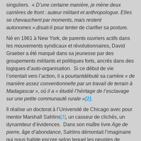
singuliers. «
D’une certaine manière, je mène deux
carrières de front : auteur militant et anthropologue. Elles
se chevauchent par moments, mais restent
autonomes »
,disait-il pour tenter de clarifier sa posture.
Né en 1961 à New York, de parents ouvriers actifs dans
les mouvements syndicaux et révolutionnaires, David
Graeber a été marqué dans sa jeunesse par des
groupements militants et politiques forts, ancrés dans des
logiques d’auto-organisation. Si ce début de vie
l’orientait vers l’action, il a pourtantdébuté sa carrière
« de
manière assez conventionnelle par un travail de terrain à
Madagascar », où il a « étudié l’héritage de l’esclavage
sur une petite communauté rurale »
[2]
.
Il réalise un doctorat à l’Université de Chicago avec pour
mentor Marshall Sahlins
[3]
, un casseur de clichés, un
dynamiteur d’évidences. Dans son maître livre
Age de
pierre, âge d’abondance
, Sahlins démontait l’imaginaire
qui nous habite encore selon lequel les peuples de