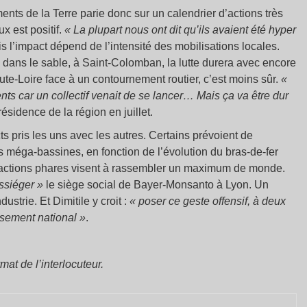
nts de la Terre parie donc sur un calendrier d’actions très
ux est positif.
« La plupart nous ont dit qu’ils avaient été hyper
s l’impact dépend de l’intensité des mobilisations locales.
e dans le sable, à Saint-Colomban, la lutte durera avec encore
te-Loire face à un contournement routier, c’est moins sûr.
«
nts car un collectif venait de se lancer… Mais ça va être dur
présidence de la région en juillet.
ts pris les uns avec les autres. Certains prévoient de
s méga-bassines, en fonction de l’évolution du bras-de-fer
actions phares visent à rassembler un maximum de monde.
assiéger »
le siège social de Bayer-Monsanto à Lyon. Un
ustrie. Et Dimitile y croit :
« poser
ce geste offensif, à deux
ssement national »
.
at de l’interlocuteur.