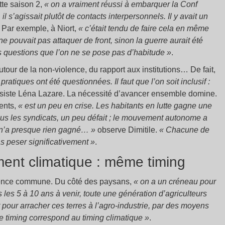
tte saison 2,
« on a vraiment réussi à embarquer la Conf
 s’agissait plutôt de contacts interpersonnels. Il y avait un
e. Par exemple, à Niort,
« c’était tendu de faire cela en même
pouvait pas attaquer de front, sinon la guerre aurait été
 questions que l’on ne se pose pas d’habitude »
.
ur de la non-violence, du rapport aux institutions… De fait,
atiques ont été questionnées. Il faut que l’on soit inclusif :
siste Léna Lazare. La nécessité d’avancer ensemble domine.
ents,
« est un peu en crise. Les habitants en lutte gagne une
tous les syndicats, un peu défait ; le mouvement autonome a
 n’a presque rien gagné… »
observe Dimitile.
« Chacune de
s peser significativement »
.
ment climatique : même timing
gence commune. Du côté des paysans,
« on a un créneau pour
 les 5 à 10 ans à venir, toute une génération d’agriculteurs
t pour arracher ces terres à l’agro-industrie, par des moyens
e timing correspond au timing climatique »
.