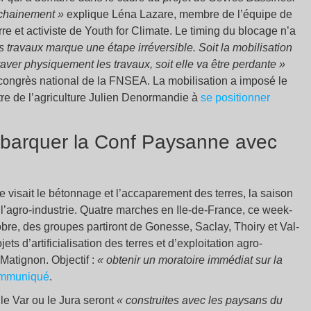
ochainement »
explique Léna Lazare, membre de l’équipe de
e et activiste de Youth for Climate. Le timing du blocage n’a
travaux marque une étape irréversible. Soit la mobilisation
aver physiquement les travaux, soit elle va être perdante »
 congrès national de la FNSEA. La mobilisation a imposé le
tre de l’agriculture Julien Denormandie à
se positionner
mbarquer la Conf Paysanne avec
 visait le bétonnage et l’accaparement des terres, la saison
e l’agro-industrie. Quatre marches en Ile-de-France, ce week-
tobre, des groupes partiront de Gonesse, Saclay, Thoiry et Val-
ts d’artificialisation des terres et d’exploitation agro-
 Matignon. Objectif :
« obtenir un moratoire immédiat sur la
mmuniqué
.
 le Var ou le Jura seront
« construites avec les paysans du