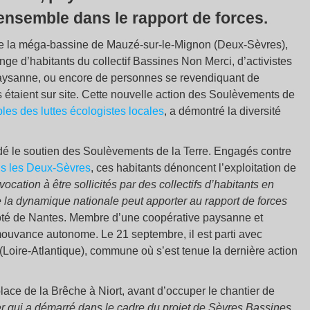
 ensemble dans le rapport de forces.
r de la méga-bassine de Mauzé-sur-le-Mignon (Deux-Sèvres),
ge d’habitants du collectif Bassines Non Merci, d’activistes
Paysanne, ou encore de personnes se revendiquant de
étaient sur site. Cette nouvelle action des Soulèvements de
les des luttes écologistes locales
, a démontré la diversité
dé le soutien des Soulèvements de la Terre. Engagés contre
s les Deux-Sèvres
, ces habitants dénoncent l’exploitation de
cation à être sollicités par des collectifs d’habitants en
e la dynamique nationale peut apporter au rapport de forces
côté de Nantes. Membre d’une coopérative paysanne et
 mouvance autonome. Le 21 septembre, il est parti avec
Loire-Atlantique), commune où s’est tenue la dernière action
ace de la Brêche à Niort, avant d’occuper le chantier de
ier qui a démarré dans le cadre du projet de Sèvres Bassines.