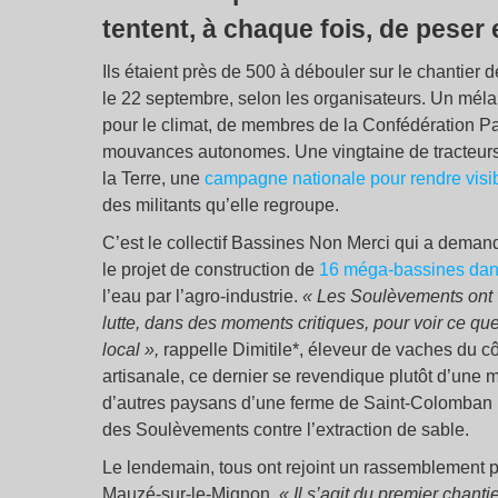
tentent, à chaque fois, de peser
Ils étaient près de 500 à débouler sur le chantie
le 22 septembre, selon les organisateurs. Un mélan
pour le climat, de membres de la Confédération 
mouvances autonomes. Une vingtaine de tracteurs 
la Terre, une
campagne nationale pour rendre visib
des militants qu’elle regroupe.
C’est le collectif Bassines Non Merci qui a deman
le projet de construction de
16 méga-bassines dan
l’eau par l’agro-industrie.
« Les Soulèvements ont vo
lutte, dans des moments critiques, pour voir ce qu
local »,
rappelle Dimitile*, éleveur de vaches du 
artisanale, ce dernier se revendique plutôt d’une
d’autres paysans d’une ferme de Saint-Colomban (
des Soulèvements contre l’extraction de sable.
Le lendemain, tous ont rejoint un rassemblement pl
Mauzé-sur-le-Mignon.
« Il s’agit du premier chant