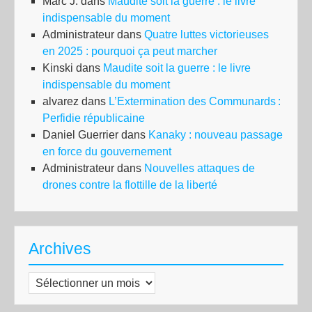
Marc J.
dans
Maudite soit la guerre : le livre
indispensable du moment
Administrateur
dans
Quatre luttes victorieuses
en 2025 : pourquoi ça peut marcher
Kinski
dans
Maudite soit la guerre : le livre
indispensable du moment
alvarez
dans
L’Extermination des Communards :
Perfidie républicaine
Daniel Guerrier
dans
Kanaky : nouveau passage
en force du gouvernement
Administrateur
dans
Nouvelles attaques de
drones contre la flottille de la liberté
Archives
Archives