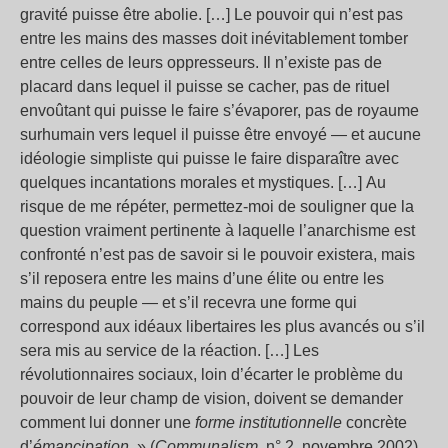
gravité puisse être abolie. […] Le pouvoir qui n’est pas
entre les mains des masses doit inévitablement tomber
entre celles de leurs oppresseurs. Il n’existe pas de
placard dans lequel il puisse se cacher, pas de rituel
envoûtant qui puisse le faire s’évaporer, pas de royaume
surhumain vers lequel il puisse être envoyé — et aucune
idéologie simpliste qui puisse le faire disparaître avec
quelques incantations morales et mystiques. […] Au
risque de me répéter, permettez-moi de souligner que la
question vraiment pertinente à laquelle l’anarchisme est
confronté n’est pas de savoir si le pouvoir existera, mais
s’il reposera entre les mains d’une élite ou entre les
mains du peuple — et s’il recevra une forme qui
correspond aux idéaux libertaires les plus avancés ou s’il
sera mis au service de la réaction. […] Les
révolutionnaires sociaux, loin d’écarter le problème du
pouvoir de leur champ de vision, doivent se demander
comment lui donner une
forme institutionnelle
concrète
d’
émancipation
. » (
Communalism
, n° 2, novembre 2002)