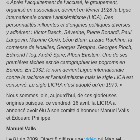
« Après l’acquittement de l’accusé, le groupement,
organisé en association, devient en février 1928 la Ligue
internationale contre l’antisémitisme (LICA). Des
personnalités influentes et d’origines politiques diverses
y adhérent : Victor Basch, Séverine, Pierre Bonardi, Paul
Langevin, Maxime Gorki, Léon Blum, Lazare Rachline, la
comtesse de Noailles, Georges Zérapha, Georges Pioch,
Edmond Fleg, André Spire, Albert Einstein. Une de ses
premières tâches est de cartographier les pogroms en
Europe. En 1932, le nom devient Ligue internationale
contre le racisme et l’antisémitisme mais le sigle LICA est
conservé. Le sigle LICRA n’est adopté qu’en 1979. »
Nous sommes loin, aujourd’hui, de ces glorieuses
origines puisque, ce vendredi 16 avril, la LICRA a
annoncé avoir élu à son comité d’honneur Manuel Valls
et Édouard Philippe.
Manuel Valls
Le 8 juin 2009, Direct 8 diffuse une
vidéo
où Manuel