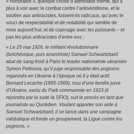
« honorable », quelque chose d’admirable même, qui a
plus à voir avec le combat contre l’antisémitisme, et le
soutien aux antiracistes, fussent-ils radicaux, qu’avec le
souci de respectabilité et de notabilité qui semble de
mise aujourd’hui, et de copinage avec les puissants – et
pas les plus antiracistes d’entre eux :
« Le 25 mai 1926, le militant révolutionnaire
(bolchévique, puis anarchiste) Samuel Schwartzbard
abat de sang-froid à Paris le leader nationaliste ukrainien
Symon Petlioura, qu’il juge responsable des pogroms
organisés en Ukraine à l’époque où il y était actif.
Bernard Lecache (1895-1968), issu d’une famille juive
d’Ukraine, exclu du Parti communiste en 1923 (il
rejoindra par la suite la SFIO), suit le procès en tant que
journaliste au Quotidien. Voulant apporter son aide à
Samuel Schwartzbard, il se lance dans une campagne
médiatique et fonde un groupement, la Ligue contre les
pogroms. »