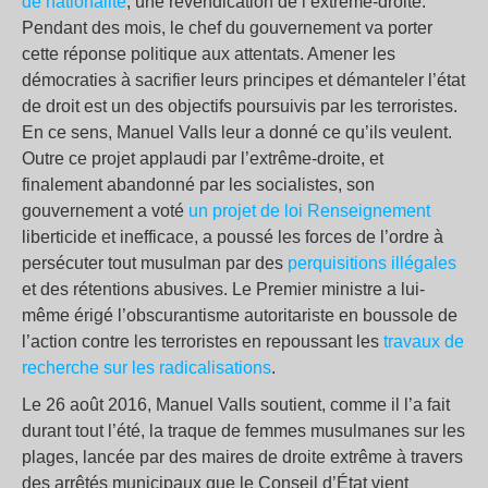
de nationalité
, une revendication de l’extrême-droite.
Pendant des mois, le chef du gouvernement va porter
cette réponse politique aux attentats. Amener les
démocraties à sacrifier leurs principes et démanteler l’état
de droit est un des objectifs poursuivis par les terroristes.
En ce sens, Manuel Valls leur a donné ce qu’ils veulent.
Outre ce projet applaudi par l’extrême-droite, et
finalement abandonné par les socialistes, son
gouvernement a voté
un projet de loi Renseignement
liberticide et inefficace, a poussé les forces de l’ordre à
persécuter tout musulman par des
perquisitions illégales
et des rétentions abusives. Le Premier ministre a lui-
même érigé l’obscurantisme autoritariste en boussole de
l’action contre les terroristes en repoussant les
travaux de
recherche sur les radicalisations
.
Le 26 août 2016, Manuel Valls soutient, comme il l’a fait
durant tout l’été, la traque de femmes musulmanes sur les
plages, lancée par des maires de droite extrême à travers
des arrêtés municipaux que le Conseil d’État vient