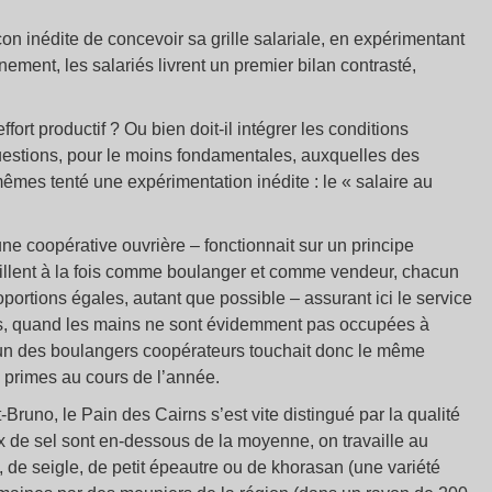
n inédite de concevoir sa grille salariale, en expérimentant
nement, les salariés livrent un premier bilan contrasté,
ffort productif ? Ou bien doit-il intégrer les conditions
questions, pour le moins fondamentales, auxquelles des
mêmes tenté une expérimentation inédite : le « salaire au
ne coopérative ouvrière – fonctionnait sur un principe
availlent à la fois comme boulanger et comme vendeur, chacun
portions égales, autant que possible – assurant ici le service
ves, quand les mains ne sont évidemment pas occupées à
acun des boulangers coopérateurs touchait donc le même
s primes au cours de l’année.
Bruno, le Pain des Cairns s’est vite distingué par la qualité
 taux de sel sont en-dessous de la moyenne, on travaille au
lé, de seigle, de petit épeautre ou de khorasan (une variété