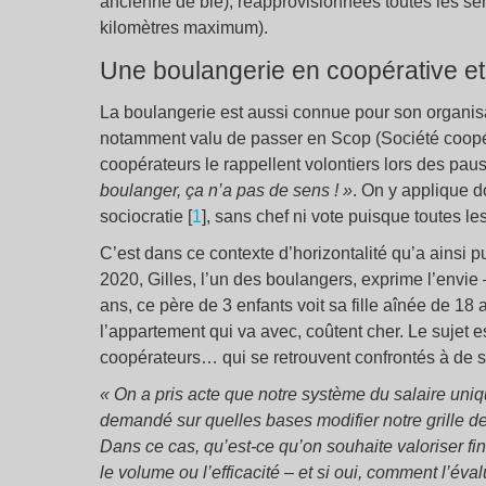
ancienne de blé), réapprovisionnées toutes les s
kilomètres maximum).
Une boulangerie en coopérative et
La boulangerie est aussi connue pour son organisat
notamment valu de passer en Scop (Société coopér
coopérateurs le rappellent volontiers lors des pau
boulanger, ça n’a pas de sens ! »
. On y applique d
sociocratie [
1
], sans chef ni vote puisque toutes l
C’est dans ce contexte d’horizontalité qu’a ainsi p
2020, Gilles, l’un des boulangers, exprime l’envie
ans, ce père de 3 enfants voit sa fille aînée de 18 
l’appartement qui va avec, coûtent cher. Le sujet e
coopérateurs… qui se retrouvent confrontés à de 
« On a pris acte que notre système du salaire uniqu
demandé sur quelles bases modifier notre grille de s
Dans ce cas, qu’est-ce qu’on souhaite valoriser fi
le volume ou l’efficacité – et si oui, comment l’éva