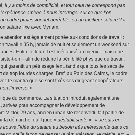
é, il y a moins de complicité, et tout cela ne correspond pas
. L’expérience amène à nous interroger sur ce que l’on
: un cadre professionnel agréable, ou un meilleur salaire ? »
son salaire fixe avec Myriam.
able attention est également portée aux conditions de travail :
on travaille 35 h, jamais de nuit et seulement un weekend sur
ances. Enfin, le fournil est mécanisé au mieux – mais une
siste-t-on – afin de réduire la pénibilité physique du travail.
, qui garantit un pétrissage lent, tandis que tous les sacs de
ort de trop lourdes charges. Bref, au Pain des Cairns, le cadre
vec le mantra que se sont fixés ses dirigeant-coopérateurs :
non l’inverse. »
mique du commerce. La situation introduit également une
és, arrivés pour accompagner le développement de
. Victor, 29 ans, ancien urbaniste reconverti, fait partie de
r la démarche, qu’il juge
« déstabilisante »
:
« Je suis en
je trouve l’idée du salaire au besoin très intéressante dans ce
 nouvelle façon de penser la rémunération, le mérite, etc. –