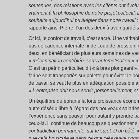
soutenues, nos relations avec les clients ont évolu
vraiment à la philosophie de notre projet collectif
souhaite aujourd’hui privilégier dans notre travail 
rapporte ainsi Pierre, l’un des deux à avoir gardé 
Or ici, le confort de travail, c’est sacré. Une vérit
pas de cadence infernale ni de coup de pression, 
deux, en bénéficiant de plusieurs semaines de vac
« mécanisation contrôlée, sans automatisation »
in
C’est un pétrin particulier, dit « à bras plongeant »
farine sont transportés sur palette pour éviter le p
de travail se veut le plus en adéquation possible a
« L’entreprise doit nous servir personnellement, et 
Un équilibre qu’ébranle la forte croissance écono
autre déséquilibre à l’égard des nouveaux salari
l’expérience sans pouvoir pour autant y prendre part
ceux-là. Il continue de beaucoup se questionner su
contradiction permanente, sur le sujet. D’un côté, 
que cela bouscule et dans ce que cela ouvre comme