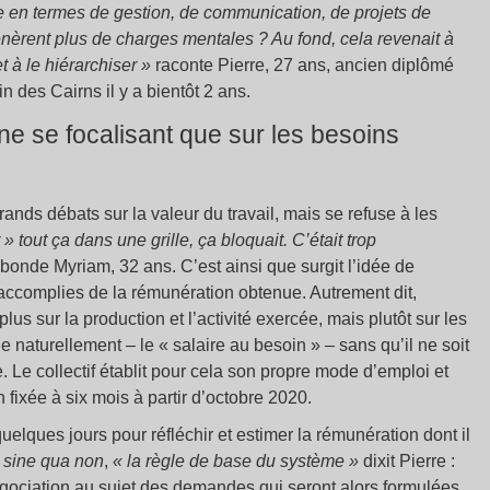
se en termes de gestion, de communication, de projets de
nèrent plus de charges mentales ? Au fond, cela revenait à
t à le hiérarchiser »
raconte Pierre, 27 ans, ancien diplômé
 des Cairns il y a bientôt 2 ans.
 ne se focalisant que sur les besoins
ands débats sur la valeur du travail, mais se refuse à les
» tout ça dans une grille, ça bloquait. C’était trop
bonde Myriam, 32 ans. C’est ainsi que surgit l’idée de
 accomplies de la rémunération obtenue. Autrement dit,
plus sur la production et l’activité exercée, mais plutôt sur les
naturellement – le « salaire au besoin » – sans qu’il ne soit
. Le collectif établit pour cela son propre mode d’emploi et
fixée à six mois à partir d’octobre 2020.
quelques jours pour réfléchir et estimer la rémunération dont il
n
sine qua non
,
« la règle de base du système »
dixit Pierre :
gociation au sujet des demandes qui seront alors formulées,