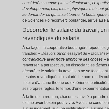
considérées comme plus intellectuelles, l’experti
développement, etc., moins physiques mais qui gé
se demander ce qui faisait tourner la boulangerie e
de Sciences Po reconverti boulanger, arrivé au Pain
Décorréler le salaire du travail, en
revendiqués du salarié
À sa façon, la coopérative boulangère rejoue les gr
trancher.
« Dès lors qu’on essayait de « factualiser 
contradictoire avec notre approche des choses »
a
renverser la perspective, en dissociant les tâches
décorréler le salaire du travail, en ne se focalisant 
besoins revendiqués du salarié. Le nom en découle 
inspiré d’aucune théorie ou expérience particulière
ses propres règles, le temps d’une expérimentation 
À la fin de la réunion, chacun est invité à prendre 
estime avoir besoin pour vivre. Avec une conditio
aucun jugement, aucune justification ni aucune né