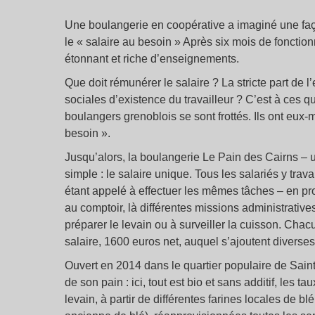
Une boulangerie en coopérative a imaginé une faço
le « salaire au besoin » Après six mois de fonction
étonnant et riche d’enseignements.
Que doit rémunérer le salaire ? La stricte part de l’e
sociales d’existence du travailleur ? C’est à ces 
boulangers grenoblois se sont frottés. Ils ont eux-
besoin ».
Jusqu’alors, la boulangerie Le Pain des Cairns – u
simple : le salaire unique. Tous les salariés y tr
étant appelé à effectuer les mêmes tâches – en pro
au comptoir, là différentes missions administrati
préparer le levain ou à surveiller la cuisson. Ch
salaire, 1600 euros net, auquel s’ajoutent diverse
Ouvert en 2014 dans le quartier populaire de Saint-
de son pain : ici, tout est bio et sans additif, les
levain, à partir de différentes farines locales de b