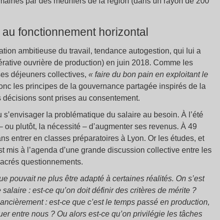
emaines par des meuniers de la région (dans un rayon de 200
 au fonctionnement horizontal
ion ambitieuse du travail, tendance autogestion, qui lui a
ative ouvrière de production) en juin 2018. Comme les
ses déjeuners collectives,
« faire du bon pain en exploitant le
onc les principes de la gouvernance partagée inspirés de la
es décisions sont prises au consentement.
u s’envisager la problématique du salaire au besoin. À l’été
 – ou plutôt, la nécessité – d’augmenter ses revenus. À 49
ans entrer en classes préparatoires à Lyon. Or les études, et
st mis à l’agenda d’une grande discussion collective entre les
sacrés questionnements.
e pouvait ne plus être adapté à certaines réalités. On s’est
alaire : est-ce qu’on doit définir des critères de mérite ?
nancièrement : est-ce que c’est le temps passé en production,
luer entre nous ? Ou alors est-ce qu’on privilégie les tâches