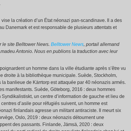
1
vise la création d’un État néonazi pan-scandinave. Il a des
au Danemark et est responsable de plusieurs attentats et
ur le site Belltower News.
Belltower News
, portail allemand
 Amadeu Antonio. Nous en publions la traduction avec leur
s poignardent un homme dans la ville étudiante après s’être vu
de droite à la bibliothèque municipale. Suède, Stockholm,
s la banlieue de Kärrtorp est attaquée par 40 néonazis armés.
sur les manifestants. Suède, Göteborg, 2016 : deux hommes
Syndikalistiskt, un centre d’information de gauche et lieu de
 centres d’asile pour réfugiés suivent, un homme est
nazi finlandais agresse un militant antiraciste. Il meurt six
 Norvège, Oslo, 2019 : deux néonazis détournent une
appent des passants. Finlande, Jämsä, 2020 : deux