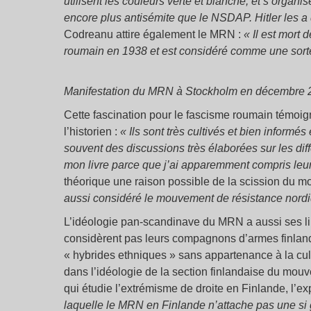
utilisent les couleurs verte et blanche, et s’organis
encore plus antisémite que le NSDAP. Hitler les a 
Codreanu attire également le MRN :
« Il est mort 
roumain en 1938 et est considéré comme une sorte
Manifestation du MRN à Stockholm en décembre 
Cette fascination pour le fascisme roumain témoig
l’historien :
« Ils sont très cultivés et bien informé
souvent des discussions très élaborées sur les dif
mon livre parce que j’ai apparemment compris leur
théorique une raison possible de la scission du 
aussi considéré le mouvement de résistance nordi
L’idéologie pan-scandinave du MRN a aussi ses l
considèrent pas leurs compagnons d’armes finla
« hybrides ethniques » sans appartenance à la cult
dans l’idéologie de la section finlandaise du mouve
qui étudie l’extrémisme de droite en Finlande, l’e
laquelle le MRN en Finlande n’attache pas une si 