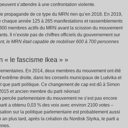
euvent s’attendre à une confrontation violente.
 de propagande de ce type du MRN rien qu’en 2018. En 2019,
se chaque année 125 à 265 manifestations et rassemblements
et 300 membres actifs du MRN avant la scission du mouvement
s. Il n’existe pas de chiffres officiels du gouvernement sur
nt, le MRN était capable de mobiliser 600 à 700 personnes
on « le fascisme Ikea » »
lementaires. En 2014, deux membres du mouvement ont été
 d’extrême droite, dans les conseils municipaux de Ludvika et
t que parti politique. Ce changement de cap est dû à Simon
015 et ancien membre du parti néonazi
 la percée parlementaire du mouvement ne s’est pas encore
parti a obtenu 0,03 % des voix avec environ 2100 votes –
lisation sur la politique parlementaire est probablement aussi
n plus tard, après la création du Nordisk Styrka, le parti a
nnes.