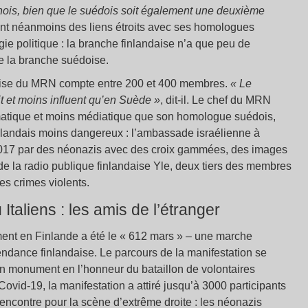
nois, bien que le suédois soit également une deuxième
ient néanmoins des liens étroits avec ses homologues
égie politique : la branche finlandaise n’a que peu de
e la branche suédoise.
daise du MRN compte entre 200 et 400 membres.
« Le
t et moins influent qu’en Suède »
, dit-il. Le chef du MRN
ismatique et moins médiatique que son homologue suédois,
landais moins dangereux : l’ambassade israélienne à
 2017 par des néonazis avec des croix gammées, des images
de la radio publique finlandaise Yle, deux tiers des membres
s crimes violents.
Italiens : les amis de l’étranger
ent en Finlande a été le « 612 mars » – une marche
pendance finlandaise. Le parcours de la manifestation se
un monument en l’honneur du bataillon de volontaires
ovid-19, la manifestation a attiré jusqu’à 3000 participants
ncontre pour la scène d’extrême droite : les néonazis