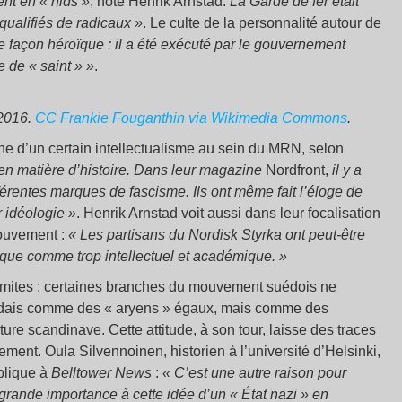
ent en « nids »
, note Henrik Arnstad.
La Garde de fer était
qualifiés de radicaux »
. Le culte de la personnalité autour de
de façon héroïque : il a été exécuté par le gouvernement
 de « saint » »
.
2016.
CC
Frankie Fouganthin via Wikimedia Commons
.
ne d’un certain intellectualisme au sein du MRN, selon
s en matière d’histoire. Dans leur magazine
Nordfront,
il y a
férentes marques de fascisme. Ils ont même fait l’éloge de
 idéologie »
. Henrik Arnstad voit aussi dans leur focalisation
mouvement :
« Les partisans du Nordisk Styrka ont peut-être
que comme trop intellectuel et académique. »
imites : certaines branches du mouvement suédois ne
ndais comme des « aryens » égaux, mais comme des
ure scandinave. Cette attitude, à son tour, laisse des traces
ment. Oula Silvennoinen, historien à l’université d’Helsinki,
xplique à
Belltower News
:
« C’est une autre raison pour
grande importance à cette idée d’un « État nazi » en