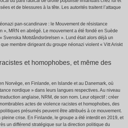
local du parti radical de droite populiste finlandais chez lui et
ées et de blessures à la tête. Les autorités traitent l’attaque
néonazi pan-scandinave : le Mouvement de résistance
sen », MRN en abrégé. Le mouvement a été fondé en Suède
« Svenska Motståndsrörelsen ». Lund était alors déjà un
 que membre dirigeant du groupe néonazi violent « Vitt Ariskt
 racistes et homophobes, et même des
en Norvège, en Finlande, en Islande et au Danemark, où
tance nordique » dans leurs langues respectives. Au niveau
 traduction anglaise, NRM, de son nom. Leur objectif : créer
innombrables actes de violence racistes et homophobes, des
politiques présumés peuvent être attribués à ce mouvement.
eine crise. En Finlande, le groupe a été interdit en 2019, et
 un différend stratégique sur la direction politique du