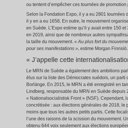
ou tentent d’empêcher ces tournées de promotion p
Selon la Fondation Expo, il y a eu 2801 tournées
il y en a eu 1658. En outre, le mouvement organi
en Suède. L’Expo estime qu’il y avait entre 150 
en 2019, ainsi que de nombreux autres sympathisant
la taille du mouvement.
« Au plus fort du mouveme
pour ses manifestations »
, estime Morgan Finnsiö.
« J’appelle cette internationalisati
Le MRN de Suède a également des ambitions par
élus sur la liste des Démocrates suédois, un parti
Borlänge. En 2015, le MRN a été enregistré en tan
Lindberg, responsable du MRN en Suède depuis 2
« Nationalsocialistisk Front » (NSF). Cependant,
concrétisée : aux élections générales de 2018, le 
moins que tous les autres petits partis. Cette foca
l’une des raisons de la scission du mouvement. Un a
obtenu 644 voix seulement aux élections europée