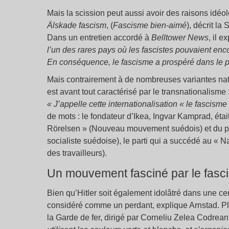
Mais la scission peut aussi avoir des raisons idéol
Älskade fascism
, (
Fascisme bien-aimé
), décrit la
Dans un entretien accordé à
Belltower News
, il e
l’un des rares pays où les fascistes pouvaient enco
En conséquence, le fascisme a prospéré dans le p
Mais contrairement à de nombreuses variantes nat
est avant tout caractérisé par le transnationalisme
« J’appelle cette internationalisation « le fascisme
de mots : le fondateur d’Ikea, Ingvar Kamprad, éta
Rörelsen » (Nouveau mouvement suédois) et du pa
socialiste suédoise), le parti qui a succédé au « Na
des travailleurs).
Un mouvement fasciné par le fasc
Bien qu’Hitler soit également idolâtré dans une c
considéré comme un perdant, explique Arnstad. Pl
la Garde de fer, dirigé par Corneliu Zelea Codrean