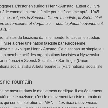
ogiques. L’historien suédois Henrik Arnstad, auteur du livre
 Suède comme un terrain fertile pour le fascisme après 1945.
xplique :
« Après la Seconde Guerre mondiale, la Suède était
re se rencontrer et s’organiser – pour la plupart ouvertement.
ays. »
ionalistes du fascisme dans le monde, le fascisme suédois
 : il vise à créer une nation fasciste paneuropéenne.
 Ikea » »
, explique Henrik Arnstad. Ce n’est pas un simple jeu
it un membre actif des organisations fascistes « Nysvenska
rti néonazi « Svensk Socialistisk Samling » (Union
tionalsocialistiska Arbetarepartiet » (Parti national socialiste
isme roumain
ertaine mesure dans le mouvement nordique, il est également
utôt que le nazisme, c’est le mouvement fasciste roumain de
u, qui sert d’inspiration au MRN.
« Les deux mouvements