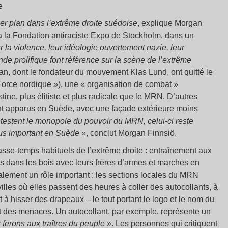
e
er plan dans l’extrême droite suédoise
, explique Morgan
 à la Fondation antiraciste Expo de Stockholm, dans un
r la violence, leur idéologie ouvertement nazie, leur
de prolifique font référence sur la scène de l’extrême
an, dont le fondateur du mouvement Klas Lund, ont quitté le
Force nordique »), une « organisation de combat »
tine, plus élitiste et plus radicale que le MRN. D’autres
t apparus en Suède, avec une façade extérieure moins
estent le monopole du pouvoir du MRN, celui-ci reste
plus important en Suède »
, conclut Morgan Finnsiö.
asse-temps habituels de l’extrême droite : entraînement aux
es dans les bois avec leurs frères d’armes et marches en
alement un rôle important : les sections locales du MRN
illes où elles passent des heures à coller des autocollants, à
t à hisser des drapeaux – le tout portant le logo et le nom du
 des menaces. Un autocollant, par exemple, représente un
 ferons aux traîtres du peuple »
. Les personnes qui critiquent