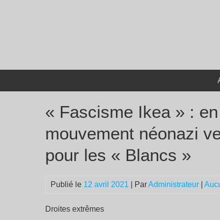
Passer
au
contenu
« Fascisme Ikea » : en
mouvement néonazi veu
pour les « Blancs »
Publié le
12 avril 2021
| Par
Administrateur
|
Auc
Droites extrêmes