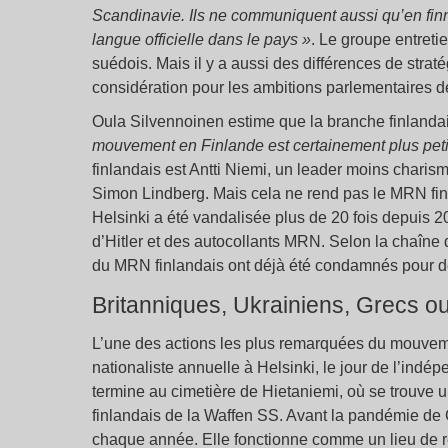
Scandinavie. Ils ne communiquent aussi qu’en fin
langue officielle dans le pays »
. Le groupe entret
suédois. Mais il y a aussi des différences de strat
considération pour les ambitions parlementaires d
Oula Silvennoinen estime que la branche finlan
mouvement en Finlande est certainement plus peti
finlandais est Antti Niemi, un leader moins char
Simon Lindberg. Mais cela ne rend pas le MRN fin
Helsinki a été vandalisée plus de 20 fois depuis
d’Hitler et des autocollants MRN. Selon la chaîne 
du MRN finlandais ont déjà été condamnés pour de
Britanniques, Ukrainiens, Grecs ou 
L’une des actions les plus remarquées du mouvem
nationaliste annuelle à Helsinki, le jour de l’indé
termine au cimetière de Hietaniemi, où se trouve 
finlandais de la Waffen SS. Avant la pandémie de C
chaque année. Elle fonctionne comme un lieu de re