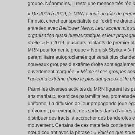
groupe. Néanmoins, il reste une menace très réell
« De 2015 à 2019, le MRN a joué un rôle de premi
Finnsiö, chercheur spécialiste de l’extrême droite
entretien avec
Belltower News
.
Leur accent mis su
organisation quasi bureaucratique et leur propagan
droite. »
En 2019, plusieurs militants de premier pl
MRN pour former le groupe « Nordisk Styrka » (« 
paramilitaire autoproclamée qui serait plus clandes
nouveaux groupes d’extrême droite sont égalemen
ouvertement marquée.
« Même si ces groupes cont
l’acteur d’extrême droite le plus dangereux et le 
Parmi les diverses activités du MRN figurent les p
arts martiaux, exercices paramilitaires, promenad
uniforme. La diffusion de leur propagande joue ég
prévoient, par exemple, des sorties dans d’autres v
distribuer des tracts, à accrocher des banderoles e
mouvement. Certains de ces matériels contiennent
nœud coulant avec la phrase :
« Voici ce que nous