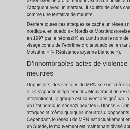
extrémistes de droite rendent visite à un politicien 
l’attaquent avec un marteau. Il souffre de côtes cass
comme une tentative de meurtre.
Derrière toutes ces attaques se cache un réseau 
nordique, en suédois « Nordiska Motståndsrörel
en 1997 par le néonazi Klas Lund sous le nom de 
visage connu de l’extrême droite suédoise, en tant
Motstånd » (« Résistance aryenne blanche »).
D’innombrables actes de violence
meurtres
Depuis lors, des sections du MRN se sont créées 
elles s’appellent également « Mouvement de résis
international, le groupe est souvent désigné par la
un État nordique néonazi pour les « Blancs ». D’
attaques et même quelques meurtres d’opposants 
Cependant, le réseau de MRN est actuellement en pl
en Suède, le mouvement est maintenant divisé après