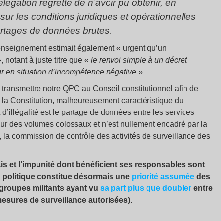
égation regrette de n’avoir pu obtenir, en
sur les conditions juridiques et opérationnelles
artages de données brutes.
renseignement estimait également « urgent qu’un
 notant à juste titre que «
le renvoi simple à un décret
teur en situation d’incompétence négative
».
transmettre notre QPC au Conseil constitutionnel afin de
de la Constitution, malheureusement caractéristique du
d’illégalité est le partage de données entre les services
sur des volumes colossaux et n’est nullement encadré par la
, la commission de contrôle des activités de surveillance des
ais et l’impunité dont bénéficient ses responsables sont
 politique constitue désormais une
priorité assumée
des
 groupes militants ayant vu
sa part plus que doubler
entre
mesures de surveillance autorisées)
.