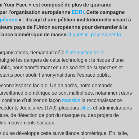
im Your Face » est composé de plus de quarante
 par l’organisation européenne
EDRi.
Cette campagne
ropéenne
» : il s’agit d’une pétition institutionnelle visant à
plusieurs pays de l’Union européenne pour demander à la
illance biométrique de masse
Cliquez ici pour signer la
rganisations, demandait déjà
l’interdiction de la
uligné les dangers de cette technologie : le risque d’une
ublic, nous transformant en une société de suspect·es et
stants pour abolir l’anonymat dans l’espace public.
 reconnaissance faciale. Un an après, notre demande
 surveillance biométrique se sont multipliées, notamment dans
e continue d’utiliser de façon
massive
la reconnaissance
técédents Judiciaires (TAJ), plusieurs
villes
et administrations
ture, de détection de port du masque ou des projets de
er les mouvements sociaux.
où se développe cette surveillance biométrique. En Italie,