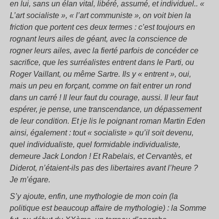
en lui, sans un élan vital, libéré, assumé, et individuel.. «
L’art socialiste », « l’art communiste », on voit bien la
friction que portent ces deux termes : c’est toujours en
rognant leurs ailes de géant, avec la conscience de
rogner leurs ailes, avec la fierté parfois de concéder ce
sacrifice, que les surréalistes entrent dans le Parti, ou
Roger Vaillant, ou même Sartre. Ils y « entrent », oui,
mais un peu en forçant, comme on fait entrer un rond
dans un carré ! Il leur faut du courage, aussi. Il leur faut
espérer, je pense, une transcendance, un dépassement
de leur condition. Et je lis le poignant roman Martin Eden
ainsi, également : tout « socialiste » qu’il soit devenu,
quel individualiste, quel formidable individualiste,
demeure Jack London ! Et Rabelais, et Cervantès, et
Diderot, n’étaient-ils pas des libertaires avant l’heure ?
Je m’égare.
S’y ajoute, enfin, une mythologie de mon coin (la
politique est beaucoup affaire de mythologie) : la Somme