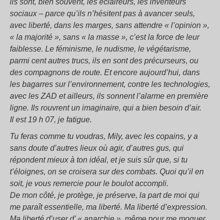
ils sont, bien souvent, les éclaireurs, les inventeurs
sociaux – parce qu’ils n’hésitent pas à avancer seuls,
avec liberté, dans les marges, sans attendre « l’opinion »,
« la majorité », sans « la masse », c’est la force de leur
faiblesse. Le féminisme, le nudisme, le végétarisme,
parmi cent autres trucs, ils en sont des précurseurs, ou
des compagnons de route. Et encore aujourd’hui, dans
les bagarres sur l’environnement, contre les technologies,
avec les ZAD et ailleurs, ils sonnent l’alarme en première
ligne. Ils rouvrent un imaginaire, qui a bien besoin d’air.
Il est 19 h 07, je fatigue.
Tu feras comme tu voudras, Mily, avec les copains, y a
sans doute d’autres lieux où agir, d’autres gus, qui
répondent mieux à ton idéal, et je suis sûr que, si tu
t’éloignes, on se croisera sur des combats. Quoi qu’il en
soit, je vous remercie pour le boulot accompli.
De mon côté, je protège, je préserve, la part de moi qui
me paraît essentielle, ma liberté. Ma liberté d’expression.
Ma liberté d’user d’ « anarchie », même pour me moquer