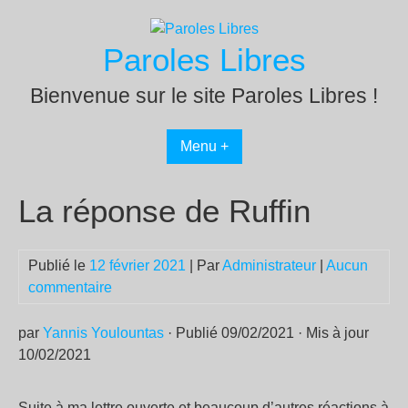
Passer
au
Paroles Libres
contenu
Bienvenue sur le site Paroles Libres !
Menu +
La réponse de Ruffin
Publié le
12 février 2021
| Par
Administrateur
|
Aucun
commentaire
par
Yannis Youlountas
· Publié 09/02/2021 · Mis à jour
10/02/2021
Suite à ma lettre ouverte et beaucoup d’autres réactions à