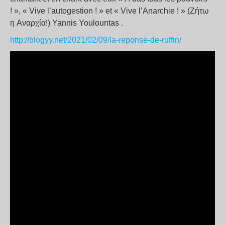
! », « Vive l’autogestion ! » et « Vive l’Anarchie ! » (Ζήτω
η Aναρχία!) Yannis Youlountas .
http://blogyy.net/2021/02/09/la-reponse-de-ruffin/