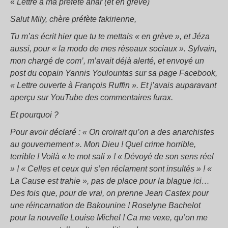
«
Lettre à ma préfète anar (et en grève)
Salut Mily, chère préfète fakirienne,
Tu m’as écrit hier que tu te mettais « en grève », et Jéza
aussi, pour « la modo de mes réseaux sociaux ». Sylvain,
mon chargé de com’, m’avait déjà alerté, et envoyé un
post du copain Yannis Youlountas sur sa page Facebook,
« Lettre ouverte à François Ruffin ». Et j’avais auparavant
aperçu sur YouTube des commentaires furax.
Et pourquoi ?
Pour avoir déclaré : « On croirait qu’on a des anarchistes
au gouvernement ». Mon Dieu ! Quel crime horrible,
terrible ! Voilà « le mot sali » ! « Dévoyé de son sens réel
» ! « Celles et ceux qui s’en réclament sont insultés » ! «
La Cause est trahie », pas de place pour la blague ici…
Des fois que, pour de vrai, on prenne Jean Castex pour
une réincarnation de Bakounine ! Roselyne Bachelot
pour la nouvelle Louise Michel ! Ca me vexe, qu’on me