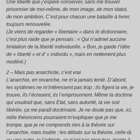
Une liberté que j’espère conserver, sans me trouver
prisonnier de moi-même, de mon image, de mon statut,
de mon ambition. C’est pour chacun une bataille à livrer,
toujours renouvelée.
(Je viens de regarder « libertaire » dans le dictionnaire,
c’est plus raide que je pensais : « Qui n’admet aucune
limitation de la liberté individuelle. » Bon, je garde l’idée
de « liberté » et d’ « individu », mais en nettement plus
modéré.)
2 – Mais pas anarchiste, c’est vrai
L’anarchie, en revanche, ne m’a jamais tenté. D’abord,
les systèmes ne m’intéressent pas trop : ils figent la vie, je
trouve, ils l’écrasent, ils l’emprisonnent. Même la doctrine
qui voudrait que, sans Etat, sans autorité, la vie soit
libérée, ça me paraît doctrinaire. Je ne doute pas que, ici,
mille théoriciens pourraient m’expliquer que je me
trompe, que je ne comprends rien à la théorie sur
l’anarchie, mais inutile : les débats sur la théorie, celle-là
ou une autre, je l’admets, ça n’est pas mon truc, inapte à