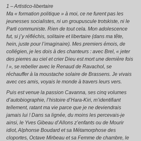
1 – Artistico-libertaire
Ma « formation politique » à moi, ce ne furent pas les
jeunesses socialistes, ni un groupuscule trotskiste, ni le
Parti communiste. Rien de tout cela. Mon adolescence
fut, si j’y réfléchis, solitaire et libertaire (dans ma tête,
hein, juste pour l’imaginaire). Mes premiers émois, de
collégien, je les dois à des chanteurs : avec Brel, « jeter
des pierres au ciel et crier Dieu est mort une dernière fois
! », se rebeller avec le Renaud de Ravachol, se
réchauffer à la moustache solaire de Brassens. Je vivais
avec ces amis, voyais le monde à travers leurs vers.
Puis est venue la passion Cavanna, ses cinq volumes
d’autobiographie, l’histoire d’Hara-Kiri, m’identifiant
tellement, ratant ma vie parce que je ne deviendrais
jamais lui ! Dans sa lignée, du moins les percevais-je
ainsi, le Yves Gibeau d’Allons z’enfants ou de Mourir
idiot, Alphonse Boudard et sa Métamorphose des
cloportes, Octave Mirbeau et sa Femme de chambre, le