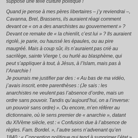
suppose une telle culture politique !
Quand je pense à mes pères libertaires – j’y reviendrai –,
Cavanna, Brel, Brassens, ils auraient réagi comment
devant ce « on a des anarchistes au gouvernement » ?
Devant ce remake de « la chienlit, c’est lui » ? Ils auraient
rigolé, je parie, ou haussé les épaules, ou au pire
maugréé. Mais à coup sûr, ils n’auraient pas crié au
sacrilège, sainte Vierge !, ou hurlé au blasphème, qui
peut s’appliquer à tout, à Jésus, à l’Islam, mais pas à
l’Anarchie !
Je pourrais me justifier par des : « Au bas de ma vidéo,
j’avais inscrit, entre parenthèses : (Je sais : les
anarchistes ne veulent pas l’absence d’ordre, mais un
ordre sans pouvoir. Tandis qu’aujourd’hui, on a l’inverse:
un pouvoir sans ordre) ». Ou encore, m’en référer au
dictionnaire, où le sens premier de « anarchie », datant
du XIVème siècle, est : « Confusion due à l’absence de
règles. Fam. Bordel. », l’autre sens n’advenant qu’en
1840 : « Conception politique qui tend à supprimer l’état »