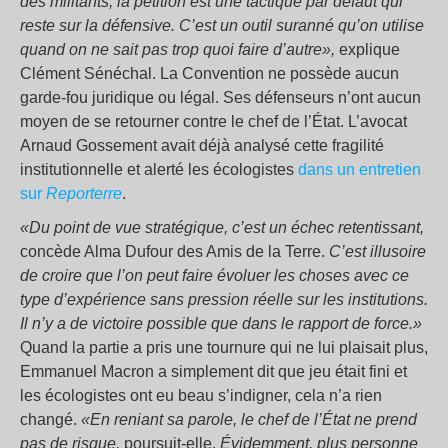
des militants, la pétition est une tactique par défaut qui
reste sur la défensive. C’est un outil suranné qu’on utilise
quand on ne sait pas trop quoi faire d’autre»,
explique
Clément Sénéchal. La Convention ne possède aucun
garde-fou juridique ou légal. Ses défenseurs n’ont aucun
moyen de se retourner contre le chef de l’État. L’avocat
Arnaud Gossement avait déjà analysé cette fragilité
institutionnelle et alerté les écologistes
dans un entretien
sur
Reporterre
.
«Du point de vue stratégique, c’est un échec retentissant,
concède Alma Dufour des Amis de la Terre.
C’est illusoire
de croire que l’on peut faire évoluer les choses avec ce
type d’expérience sans pression réelle sur les institutions.
Il n’y a de victoire possible que dans le rapport de force.»
Quand la partie a pris une tournure qui ne lui plaisait plus,
Emmanuel Macron a simplement dit que jeu était fini et
les écologistes ont eu beau s’indigner, cela n’a rien
changé.
«En reniant sa parole, le chef de l’État ne prend
pas de risque,
poursuit-elle.
Évidemment, plus personne