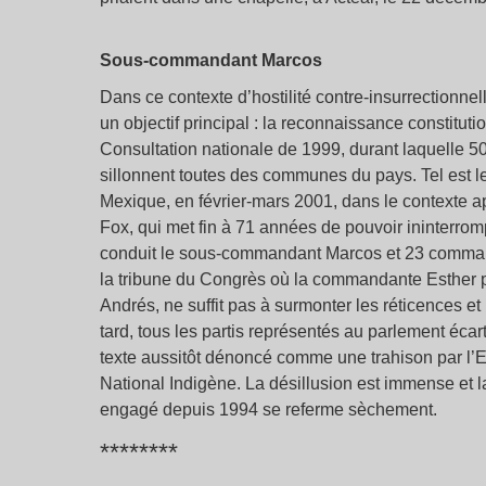
Sous-commandant Marcos
Dans ce contexte d’hostilité contre-insurrectionnel
un objectif principal : la reconnaissance constitut
Consultation nationale de 1999, durant laquelle 
sillonnent toutes des communes du pays. Tel est le
Mexique, en février-mars 2001, dans le contexte a
Fox, qui met fin à 71 années de pouvoir ininterrom
conduit le sous-commandant Marcos et 23 command
la tribune du Congrès où la commandante Esther 
Andrés, ne suffit pas à surmonter les réticences e
tard, tous les partis représentés au parlement éca
texte aussitôt dénoncé comme une trahison par l’
National Indigène. La désillusion est immense et la
engagé depuis 1994 se referme sèchement.
********