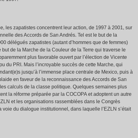
le, les zapatistes concentrent leur action, de 1997 à 2001, sur
ionnelle des Accords de San Andrés. Tel est le but de la
5000 délégués zapatistes (autant d’hommes que de femmes)
 but de la Marche de la Couleur de la Terre qui traverse le
pparemment plus favorable ouvert par l’élection de Vicente
pu du PRI. Mais l’incroyable succès de cette Marche, qui
ant(e)s jusqu’à l’immense place centrale de Mexico, puis à
plaide en faveur de la reconnaissance des Accords de San
t les calculs de la classe politique. Quelques semaines plus
rtent la réforme préparée par la COCOPA et adoptent un autre
EZLN et les organisations rassemblées dans le Congrès
 voie du dialogue institutionnel, dans laquelle l’EZLN s’était