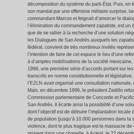
décomposition du système du parti-État. Puis, en f
son mandat par une offensive militaire surprise, l
commandant Marcos et feignait d’amorcer le dialogue
l’élimination du commandement zapatiste, est un 
que de se rallier à la recherche d’une solution nég
les Dialogues de San Andrés auxquels les zapatis
fédéral, convient de très nombreux invités représe
l’intention de faire de cet espace le lieu d’une re
à d’amples mobilisations de la société mexicaine, 
1996, une première série d’accords portant sur les 
transcrits en norme constitutionnelle et législative
l’EZLN avait organisé une consultation nationale, e
Mais, en décembre 1996, le président Zedillo refus
Commission parlementaire de Concorde et Pacific
San Andrés. Il écarte ainsi la possibilité d’une sol
dont l’objectif est de détruire l’implantation loca
de population (jusqu’à 10.000 personnes dans la
violence, dont le plus tragique est le massacre de 
priaient dans une chapelle, à Acteal, le 22 décem