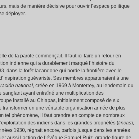
ours, mais de manière décisive pour ouvrir l’espace politique
se déployer.
lle de la parole commençait. Il faut ici faire un retour en
tion indienne qui a durablement marqué l’histoire du
 dans la forêt lacandone qui borde la frontière avec le
d’inspiration guévariste. Ses membres appartenaient à une
ración national
, créée en 1969 à Monterrey, au lendemain du
 sanglant ayant entraîné une multiplication des
 groupe installé au Chiapas, initialement composé de six
e transformer en une véritable organisation armée de plus
 un tel phénomène, il faut prendre en compte de nombreux
’exploitation des indiens dans les grandes propriétés (
fincas
),
nnées 1930, régnait encore, parfois jusque dans les années
er aussi l’action de l’évêque Samuel Ruiz, grande figure de