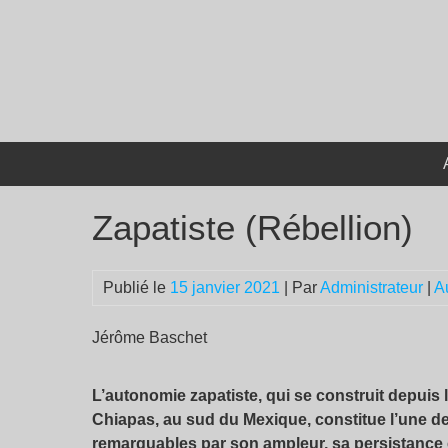
Passer
au
contenu
Zapatiste (Rébellion)
Publié le
15 janvier 2021
| Par
Administrateur
|
A
Jérôme Baschet
L’autonomie zapatiste, qui se construit depuis 
Chiapas, au sud du Mexique, constitue l’une d
remarquables par son ampleur, sa persistance et