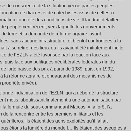
prise de conscience de la situation vécue par les peuples
ormation de diacres et de catéchistes issus de celles-ci,
ormation concrète des conditions de vie. Il faudrait détailler
ne de peuplement récent, vers laquelle les gouvernements
f de terre et la demande de réforme agraire, avant
lées, sans aucune infrastructure, et bientôt confrontées à la
t à se retirer des lieux où ils avaient été initialement incité
ance de l’EZLN a été favorisée par la réaction face aux
 puis face aux politiques néolibérales fédérales (fin du
e forte baisse des prix à partir de 1989, puis, en 1992,
fin à la réforme agraire et engageant des mécanismes de
 propriété privée).
ofonde indianisation de l’EZLN, qui a débordé la structure
ement métis, aboutissant finalement à une autonomisation par
n la formule du sous-commandant Marcos, « la forêt l’a
n de la rencontre entre les premiers militants et les
rilleros, ils étaient des gens exploités qu’il fallait
 Nous étions la lumière du monde !… Ils étaient des aveugles à