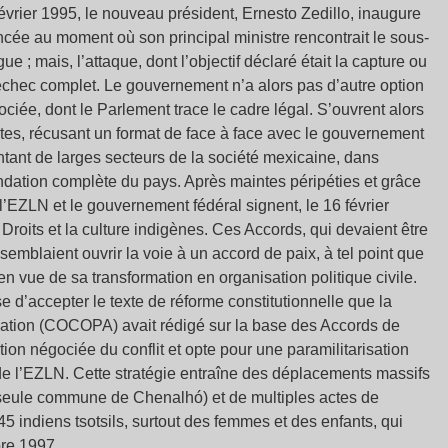
évrier 1995, le nouveau président, Ernesto Zedillo, inaugure
ancée au moment où son principal ministre rencontrait le sous-
 ; mais, l’attaque, dont l’objectif déclaré était la capture ou
échec complet. Le gouvernement n’a alors pas d’autre option
ociée, dont le Parlement trace le cadre légal. S’ouvrent alors
tes, récusant un format de face à face avec le gouvernement
ntant de larges secteurs de la société mexicaine, dans
fondation complète du pays. Après maintes péripéties et grâce
l’EZLN et le gouvernement fédéral signent, le 16 février
Droits et la culture indigènes. Ces Accords, qui devaient être
, semblaient ouvrir la voie à un accord de paix, à tel point que
n vue de sa transformation en organisation politique civile.
e d’accepter le texte de réforme constitutionnelle que la
ation (COCOPA) avait rédigé sur la base des Accords de
ution négociée du conflit et opte pour une paramilitarisation
le de l’EZLN. Cette stratégie entraîne des déplacements massifs
 seule commune de Chenalhó) et de multiples actes de
45 indiens tsotsils, surtout des femmes et des enfants, qui
bre 1997.