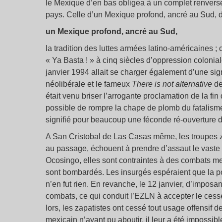
le Mexique d’en bas obligea à un complet renversem
pays. Celle d’un Mexique profond, ancré au Sud, 
un Mexique profond, ancré au Sud,
la tradition des luttes armées latino-américaines ; 
« Ya Basta ! » à cinq siècles d’oppression colonial
janvier 1994 allait se charger également d’une sign
néolibérale et le fameux
There is not alternative
de
était venu briser l’arrogante proclamation de la fin d
possible de rompre la chape de plomb du fatalisme
signifié pour beaucoup une féconde ré-ouverture d
A San Cristobal de Las Casas même, les troupes zap
au passage, échouent à prendre d’assaut le vaste
Ocosingo, elles sont contraintes à des combats meu
sont bombardés. Les insurgés espéraient que la po
n’en fut rien. En revanche, le 12 janvier, d’imposa
combats, ce qui conduit l’EZLN à accepter le cesse
lors, les zapatistes ont cessé tout usage offensif
mexicain n’ayant pu aboutir, il leur a été imposs