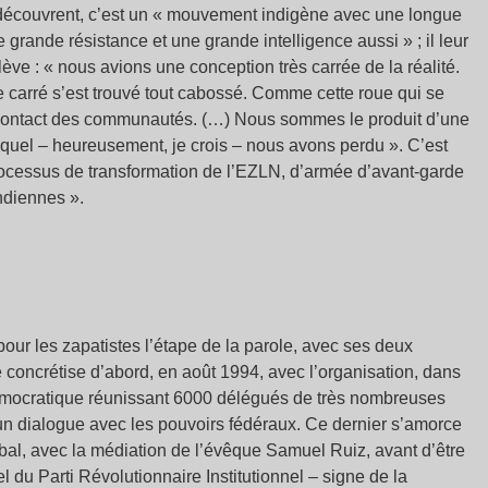
s découvrent, c’est un « mouvement indigène avec une longue
 grande résistance et une grande intelligence aussi » ; il leur
lève : « nous avions une conception très carrée de la réalité.
 carré s’est trouvé tout cabossé. Comme cette roue qui se
au contact des communautés. (…) Nous sommes le produit d’une
equel – heureusement, je crois – nous avons perdu ». C’est
processus de transformation de l’EZLN, d’armée d’avant-garde
ndiennes ».
pour les zapatistes l’étape de la parole, avec ses deux
se concrétise d’abord, en août 1994, avec l’organisation, dans
Démocratique réunissant 6000 délégués de très nombreuses
 un dialogue avec les pouvoirs fédéraux. Ce dernier s’amorce
bal, avec la médiation de l’évêque Samuel Ruiz, avant d’être
l du Parti Révolutionnaire Institutionnel – signe de la