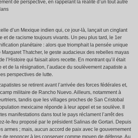
ent de perspective, en rappelant la réalité d’un tout autre
dans
celle d’un Mexique indien qui, ce jour-là, lançait un cinglant
e et de racisme toujours vivants. Un peu plus tard, le 1er
ification planétaire : alors que triomphait la pensée unique
 Margaret Thatcher, le geste audacieux des rebelles mayas
e l’Histoire qui faisait alors recette. En montrant qu’il était
 et de la résignation, l’audace du soulèvement zapatiste a
es perspectives de lutte.
atistes se retirent avant l’arrivée des forces fédérales et,
 camp militaire de Rancho Nuevo. Ailleurs, notamment à
rtriers, tandis que les villages proches de San Cristobal
pulation mexicaine réponde à leur appel et se soulève. Il
ntes manifestations dans tout le pays réclament l’arrêt des
z-le-feu proposé par le président Salinas de Gortari. Depuis
 des armes ; mais, aucun accord de paix avec le gouvernement
ible de renoncer à les conserver comme moyen de défense. Au