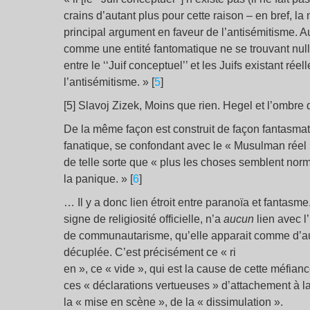
crains d’autant plus pour cette raison – en bref, 
principal argument en faveur de l’antisémitisme. Aut
comme une entité fantomatique ne se trouvant nulle
entre le ‘‘Juif conceptuel’’ et les Juifs existant r
l’antisémitisme. » [
5
]
[5] Slavoj Zizek, Moins que rien. Hegel et l’ombr
De la même façon est construit de façon fantasmat
fanatique, se confondant avec le « Musulman réel 
de telle sorte que « plus les choses semblent norm
la panique. » [
6
]
… Il y a donc lien étroit entre paranoïa et fantas
signe de religiosité officielle, n’a
aucun
lien avec l
de communautarisme, qu’elle apparait comme d’auta
décuplée. C’est précisément ce « ri
en », ce « vide », qui est la cause de cette méfian
ces « déclarations vertueuses » d’attachement à la
la « mise en scène », de la « dissimulation ».