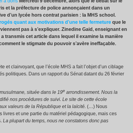
l à dons
Mercredi 9 décembre, alors que le débat sur le
ris et la préfecture de police annonçaient dans un
 d’un lycée hors contrat parisien : la MHS school.
rogés quant aux motivations d’une telle fermeture
que le
iennent pas à s’expliquer. Zinedine Gaid, enseignant en
a transmis cet article dans lequel il examine la manière
 comment le stigmate du pouvoir s’avère ineffaçable.
ête et clairvoyant, que l’école MHS a fait l’objet d’un ciblage
és politiques. Dans un rapport du Sénat datant du 26 février
e
e musulmane, située dans le 19
arrondissement. Nous la
difié
nos proc
édures de suivi. Le site de cette école
ux valeurs de la République et la laï
cit
é.
(…) Nous
es livres et une partie du matériel pédagogique, mais ces
s.
La plupart du temps, nous ne constatons donc pas