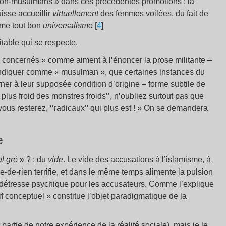
« non-musulmans » dans ces précédentes promotions ; la
uisse accueillir
virtuellement
des femmes voilées, du fait de
me tout bon
universalisme
[
4
]
itable qui se respecte.
s concernés » comme aiment à l’énoncer la prose militante –
vendiquer comme « musulman », que certaines instances du
rner à leur supposée condition d’origine – forme subtile de
le plus froid des monstres froids’’, n’oubliez surtout pas que
ous resterez, ‘‘radicaux’’ qui plus est ! » On se demandera
e
l gr
é
» ? : du
vide
. Le vide des accusations à l’islamisme, à
-de-rien terrifie, et dans le même temps alimente la pulsion
 détresse psychique pour les accusateurs. Comme l’explique
uif conceptuel » constitue l’objet paradigmatique de la
pas partie de notre expérience de la réalité sociale), mais je le