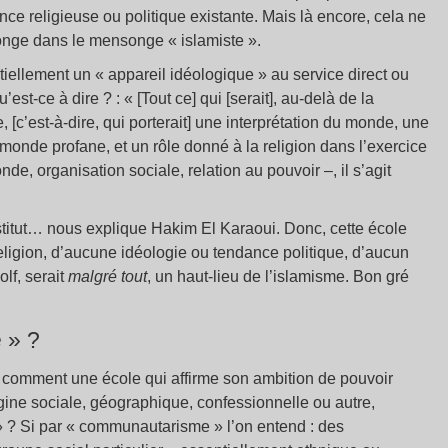
ce religieuse ou politique existante. Mais là encore, cela ne
nsonge dans le mensonge « islamiste ».
entiellement un « appareil idéologique » au service direct ou
u’est-ce à dire ? : « [Tout ce] qui [serait], au-delà de la
, [c’est-à-dire, qui porterait] une interprétation du monde, une
e monde profane, et un rôle donné à la religion dans l’exercice
nde, organisation sociale, relation au pouvoir –, il s’agit
nstitut… nous explique Hakim El Karaoui. Donc, cette école
religion, d’aucune idéologie ou tendance politique, d’aucun
lf, serait
malgré tout
, un haut-lieu de l’islamisme. Bon gré
 » ?
omment une école qui affirme son ambition de pouvoir
igine sociale, géographique, confessionnelle ou autre,
» ? Si par « communautarisme » l’on entend : des