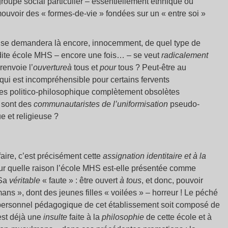
groupe social particulier – essentiellement ethnique ou
mouvoir des « formes-de-vie » fondées sur un « entre soi »
n se demandera là encore, innocemment, de quel type de
adite école MHS – encore une fois… – se veut
radicalement
envoie l’
ouverture
à
tous et
pour
tous ? Peut-être au
ui est incompréhensible pour certains fervents
es politico-philosophique complètement obsolètes
i sont des
communautaristes de l’uniformisation
pseudo-
e et religieuse ?
aire, c’est précisément cette
assignation identitaire et à la
our quelle raison l’école MHS est-elle présentée comme
 Sa
véritable
« faute » : être ouvert
à tous
, et donc, pouvoir
ns », dont des jeunes filles « voilées » – horreur ! Le péché
le personnel pédagogique de cet établissement soit composé de
est déjà une
insulte
faite à la
philosophie
de cette école et à