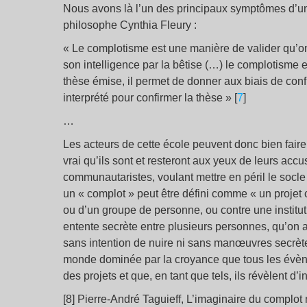
Nous avons là l’un des principaux symptômes d’
philosophe Cynthia Fleury :
« Le complotisme est une manière de valider qu’on
son intelligence par la bêtise (…) le complotisme e
thèse émise, il permet de donner aux biais de confir
interprété pour confirmer la thèse » [
7
]
…
Les acteurs de cette école peuvent donc bien faire 
vrai qu’ils sont et resteront aux yeux de leurs acc
communautaristes, voulant mettre en péril le socle
un « complot » peut être défini comme « un projet 
ou d’un groupe de personne, ou contre une institut
entente secrète entre plusieurs personnes, qu’on a
sans intention de nuire ni sans manœuvres secrète
monde dominée par la croyance que tous les évè
des projets et que, en tant que tels, ils révèlent 
[8] Pierre-André Taguieff, L’imaginaire du complo