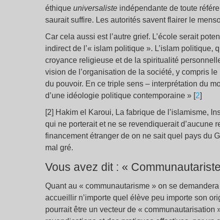
éthique
universaliste
indépendante de toute référen
saurait suffire. Les autorités savent flairer le me
Car cela aussi est l’autre grief. L’école serait pot
indirect de l’« islam politique ». L’islam politique, q
croyance religieuse et de la spiritualité personnelle
vision de l’organisation de la société, y compris l
du pouvoir. En ce triple sens – interprétation du mo
d’une idéologie politique contemporaine » [
2
]
[2] Hakim el Karoui, La fabrique de l’islamisme, I
qui ne porterait et ne se revendiquerait d’aucune 
financement étranger de on ne sait quel pays du Go
mal gré.
Vous avez dit : « Communautariste
Quant au « communautarisme » on se demandera c
accueillir n’importe quel élève peu importe son or
pourrait être un vecteur de « communautarisation 