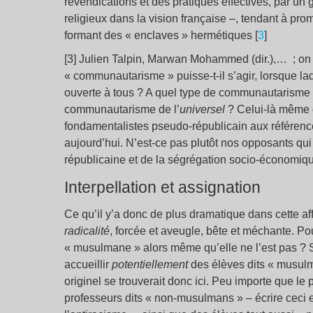
revendications et des pratiques effectives, par un 
religieux dans la vision française –, tendant à pro
formant des « enclaves » hermétiques [
3
]
[3] Julien Talpin, Marwan Mohammed (dir.),… ; o
« communautarisme » puisse-t-il s’agir, lorsque l
ouverte à tous ? A quel type de communautarisme r
communautarisme de l’
universel
? Celui-là même q
fondamentalistes pseudo-républicain aux référenc
aujourd’hui. N’est-ce pas plutôt nos opposants qu
républicaine et de la ségrégation socio-économiqu
Interpellation et assignation
Ce qu’il y’a donc de plus dramatique dans cette aff
radicalité
, forcée et aveugle, bête et méchante. P
« musulmane » alors même qu’elle ne l’est pas ?
accueillir
potentiellement
des élèves dits « musulma
originel se trouverait donc ici. Peu importe que 
professeurs dits « non-musulmans » – écrire ceci 