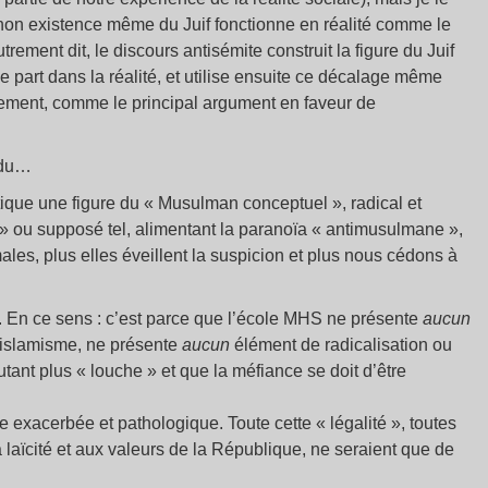
la non existence même du Juif fonctionne en réalité comme le
rement dit, le discours antisémite construit la figure du Juif
 part dans la réalité, et utilise ensuite ce décalage même
éellement, comme le principal argument en faveur de
e du…
ique une figure du « Musulman conceptuel », radical et
» ou supposé tel, alimentant la paranoïa « antimusulmane »,
ales, plus elles éveillent la suspicion et plus nous cédons à
me. En ce sens : c’est parce que l’école MHS ne présente
aucun
’islamisme, ne présente
aucun
élément de radicalisation ou
nt plus « louche » et que la méfiance se doit d’être
ce exacerbée et pathologique. Toute cette « légalité », toutes
 laïcité et aux valeurs de la République, ne seraient que de