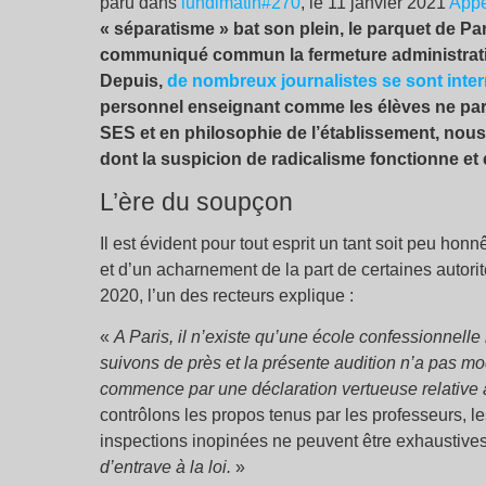
paru dans
lundimatin#270
, le 11 janvier 2021
Appe
« séparatisme » bat son plein, le parquet de Pa
communiqué commun la fermeture administrative
Depuis,
de nombreux journalistes se sont inter
personnel enseignant comme les élèves ne parv
SES et en philosophie de l’établissement, nous 
dont la suspicion de radicalisme fonctionne et
L’ère du soupçon
Il est évident pour tout esprit un tant soit peu honn
et d’un acharnement de la part de certaines autorit
2020, l’un des recteurs explique :
«
A Paris, il n’existe qu’une école confessionnell
suivons de près et la présente audition n’a pas mo
commence par une déclaration vertueuse relative a
contrôlons les propos tenus par les professeurs, l
inspections inopinées ne peuvent être exhaustive
d’
entrave
à la loi.
»