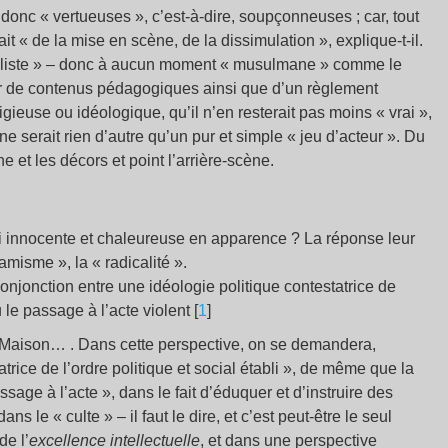
t donc « vertueuses », c’est-à-dire, soupçonneuses ; car, tout
ait « de la mise en scène, de la dissimulation », explique-t-il.
rsaliste » – donc à aucun moment « musulmane » comme le
ser de contenus pédagogiques ainsi que d’un règlement
gieuse ou idéologique, qu’il n’en resterait pas moins « vrai »,
ne serait rien d’autre qu’un pur et simple « jeu d’acteur ». Du
 et les décors et point l’arrière-scène.
 si innocente et chaleureuse en apparence ? La réponse leur
amisme », la « radicalité ».
 conjonction entre une idéologie politique contestatrice de
u le passage à l’acte violent [
1
]
s Maison… . Dans cette perspective, on se demandera,
trice de l’ordre politique et social établi », de même que la
assage à l’acte », dans le fait d’éduquer et d’instruire des
ns le « culte » – il faut le dire, et c’est peut-être le seul
de l’
excellence intellectuelle
, et dans une perspective