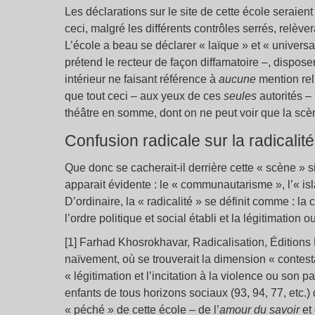
Les déclarations sur le site de cette école seraien
ceci, malgré les différents contrôles serrés, relèver
L’école a beau se déclarer « laïque » et « unive
prétend le recteur de façon diffamatoire –, dispo
intérieur ne faisant référence à
aucune
mention reli
que tout ceci – aux yeux de ces
seules
autorités – 
théâtre en somme, dont on ne peut voir que la scène
Confusion radicale sur la radicalité
Que donc se cacherait-il derrière cette « scène »
apparait évidente : le « communautarisme », l’« isl
D’ordinaire, la « radicalité » se définit comme : la
l’ordre politique et social établi et la légitimation o
[1] Farhad Khosrokhavar, Radicalisation, Édition
naïvement, où se trouverait la dimension « contesta
« légitimation et l’incitation à la violence ou son p
enfants de tous horizons sociaux (93, 94, 77, etc.) da
« péché » de cette école – de l’
amour du savoir
et 