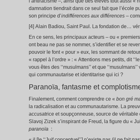
l’antiracisme –, ainsi que des élèves tout aussi 
damnation tiendrait dans ce seul fait que l’école p
son principe d’
indiff
érences aux différences
– com
[4] Alain Badiou, Saint Paul. La fondation de… vér
En ce sens, les principaux acteurs – ou « premier
ont beau ne pas se nommer, s’identifier et se re
pouvoir le font « pour » eux, les sommant de retou
« rappel à l’ordre » : « Attentions mes petits, dit ‘‘
vous êtes des ‘‘musulmans’’ et que ‘‘musulmans’’ v
qui communautarise et identitarise qui ici ?
Paranoïa, fantasme et complotism
Finalement, comment comprendre ce «
bon gré
ma
la radicalisation et au communautarisme. La preuve
accusatrice et soupçonneuse, source de véritable
Slavoj Zizek s’inspirant de Freud, la figure du « J
parano
ïa
:
« il [le ‘‘Juif conceptuel’’] n’existe pas (il ne fait 