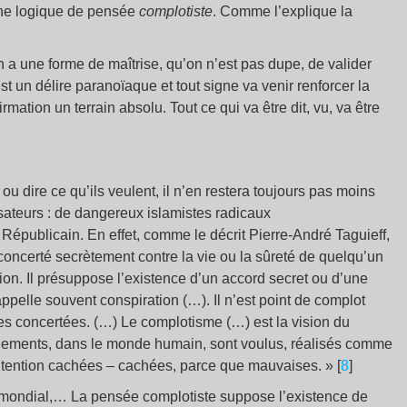
une logique de pensée
complotiste
. Comme l’explique la
 a une forme de maîtrise, qu’on n’est pas dupe, de valider
st un délire paranoïaque et tout signe va venir renforcer la
mation un terrain absolu. Tout ce qui va être dit, vu, va être
ou dire ce qu’ils veulent, il n’en restera toujours pas moins
usateurs : de dangereux islamistes radicaux
 Républicain. En effet, comme le décrit Pierre-André Taguieff,
concerté secrètement contre la vie ou la sûreté de quelqu’un
ion. Il présuppose l’existence d’un accord secret ou d’une
ppelle souvent conspiration (…). Il n’est point de complot
s concertées. (…) Le complotisme (…) est la vision du
nements, dans le monde humain, sont voulus, réalisés comme
d’intention cachées – cachées, parce que mauvaises. » [
8
]
t mondial,… La pensée complotiste suppose l’existence de