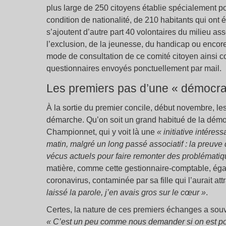
plus large de 250 citoyens établie spécialement pou
condition de nationalité, de 210 habitants qui ont é
s’ajoutent d’autre part 40 volontaires du milieu as
l’exclusion, de la jeunesse, du handicap ou encor
mode de consultation de ce comité citoyen ainsi co
questionnaires envoyés ponctuellement par mail.
Les premiers pas d’une « démocrat
À la sortie du premier concile, début novembre, les
démarche. Qu’on soit un grand habitué de la démoc
Championnet, qui y voit là une
« initiative intéress
matin, malgré un long passé associatif : la preuve 
vécus actuels pour faire remonter des problématiq
matière, comme cette gestionnaire-comptable, égal
coronavirus, contaminée par sa fille qui l’aurait at
laissé la parole, j’en avais gros sur le cœur »
.
Certes, la nature de ces premiers échanges a souv
« C’est un peu comme nous demander si on est pou