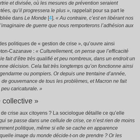
rtrie et divisée, où les mesures de prévention seraient
ées, qu’il progressera le plus »
, rappelait pour sa part le
ubliée dans
Le Monde
[
4
].
« Au contraire, c’est en libérant nos
 l’imaginaire de guerre que nous remporterons l’adhésion aux
 des politiques de « gestion de crise », qu’ouvre ainsi
réton-Cazanave :
« Culturellement, on pense que l’efficacité
 le fait d’être très qualifié et peu nombreux, dans un endroit un
onne décision. Cela fait très longtemps qu’on fonctionne ainsi
ype gendarme ou pompiers. Or depuis une trentaine d’année,
 de gouvernance de tous les problèmes, et Macron ne fait
 peu caricaturale. »
e collective »
n de crise aux citoyens ? La sociologue détaille ce qu’elle
qui se passe dans une cellule de crise, ce n’est rien de moins
mment politique, même si elle se cache en apparence
, quelle image du monde décide-t-on de prendre ? Or les