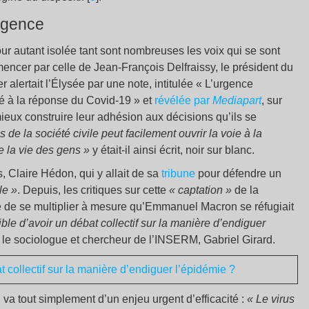
urgence
our autant isolée tant sont nombreuses les voix qui se sont
ncer par celle de Jean-François Delfraissy, le président du
er alertait l’Élysée par une note, intitulée « L’urgence
iété à la réponse du Covid-19 » et
révélée par
Mediapart
, sur
mieux construire leur adhésion aux décisions qu’ils se
 de la société civile peut facilement ouvrir la voie à la
e la vie des gens »
y était-il ainsi écrit, noir sur blanc.
, Claire Hédon, qui y allait de sa
tribune
pour défendre un
le »
. Depuis, les critiques sur cette
« captation »
de la
é de se multiplier à mesure qu’Emmanuel Macron se réfugiait
sible d’avoir un débat collectif sur la manière d’endiguer
le sociologue et chercheur de l’INSERM, Gabriel Girard.
t collectif sur la manière d’endiguer l’épidémie ?
en va tout simplement d’un enjeu urgent d’efficacité :
« Le virus