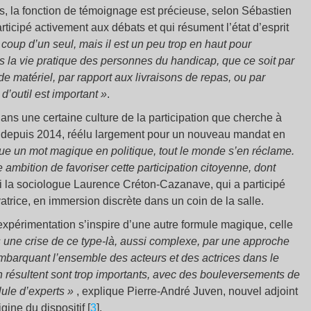
s, la fonction de témoignage est précieuse, selon Sébastien
rticipé activement aux débats et qui résument l’état d’esprit
coup d’un seul, mais il est un peu trop en haut pour
s la vie pratique des personnes du handicap, que ce soit par
de matériel, par rapport aux livraisons de repas, ou par
d’outil est important »
.
t dans une certaine culture de la participation que cherche à
le depuis 2014, réélu largement pour un nouveau mandat en
nue un mot magique en politique, tout le monde s’en réclame.
 ambition de favoriser cette participation citoyenne, dont
si la sociologue Laurence Créton-Cazanave, qui a participé
trice, en immersion discrète dans un coin de la salle.
 expérimentation s’inspire d’une autre formule magique, celle
 une crise de ce type-là, aussi complexe, par une approche
embarquant l’ensemble des acteurs et des actrices dans le
n résultent sont trop importants, avec des bouleversements de
lule d’experts »
, explique Pierre-André Juven, nouvel adjoint
gine du dispositif [
3
].