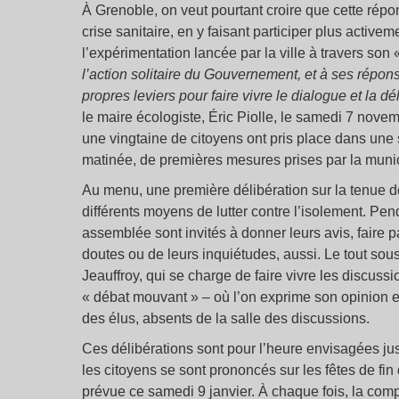
À Grenoble, on veut pourtant croire que cette répon
crise sanitaire, en y faisant participer plus activem
l’expérimentation lancée par la ville à travers son
l’action solitaire du Gouvernement, et à ses répon
propres leviers pour faire vivre le dialogue et la dé
le maire écologiste, Éric Piolle, le samedi 7 novemb
une vingtaine de citoyens ont pris place dans une s
matinée, de premières mesures prises par la munici
Au menu, une première délibération sur la tenue 
différents moyens de lutter contre l’isolement. Pen
assemblée sont invités à donner leurs avis, faire pa
doutes ou de leurs inquiétudes, aussi. Le tout sous
Jeauffroy, qui se charge de faire vivre les discuss
« débat mouvant » – où l’on exprime son opinion en
des élus, absents de la salle des discussions.
Ces délibérations sont pour l’heure envisagées ju
les citoyens se sont prononcés sur les fêtes de fi
prévue ce samedi 9 janvier. À chaque fois, la comp