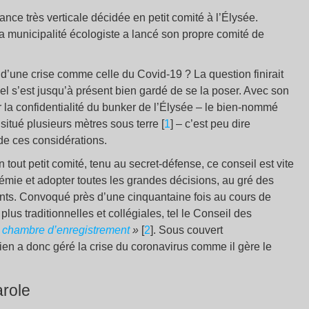
nce très verticale décidée en petit comité à l’Élysée.
la municipalité écologiste a lancé son propre comité de
n d’une crise comme celle du Covid-19 ? La question finirait
uel s’est jusqu’à présent bien gardé de se la poser. Avec son
 la confidentialité du bunker de l’Élysée – le bien-nommé
tué plusieurs mètres sous terre [
1
] – c’est peu dire
e ces considérations.
tout petit comité, tenu au secret-défense, ce conseil est vite
démie et adopter toutes les grandes décisions, au gré des
nts. Convoqué près d’une cinquantaine fois au cours de
plus traditionnelles et collégiales, tel le Conseil des
 chambre d’enregistrement
»
[
2
]. Sous couvert
térien a donc géré la crise du coronavirus comme il gère le
arole