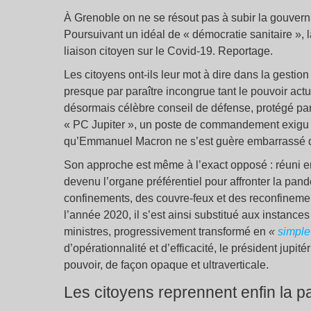
À Grenoble on ne se résout pas à subir la gouverna
Poursuivant un idéal de « démocratie sanitaire », 
liaison citoyen sur le Covid-19. Reportage.
Les citoyens ont-ils leur mot à dire dans la gestio
presque par paraître incongrue tant le pouvoir act
désormais célèbre conseil de défense, protégé par
« PC Jupiter », un poste de commandement exigu si
qu’Emmanuel Macron ne s’est guère embarrassé d
Son approche est même à l’exact opposé : réuni en 
devenu l’organe préférentiel pour affronter la pan
confinements, des couvre-feux et des reconfineme
l’année 2020, il s’est ainsi substitué aux instances 
ministres, progressivement transformé en
«
simple
d’opérationnalité et d’efficacité, le président jupi
pouvoir, de façon opaque et ultraverticale.
Les citoyens reprennent enfin la p