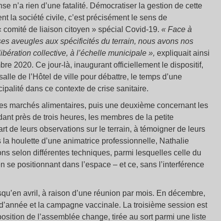
se n’a rien d’une fatalité. Démocratiser la gestion de cette
ent la société civile, c’est précisément le sens de
 « comité de liaison citoyen » spécial Covid-19.
« Face à
ses aveugles aux spécificités du terrain, nous avons nos
libération collective, à l’échelle municipale »,
expliquait ainsi
re 2020. Ce jour-là, inaugurant officiellement le dispositif,
alle de l’Hôtel de ville pour débattre, le temps d’une
palité dans ce contexte de crise sanitaire.
des marchés alimentaires, puis une deuxième concernant les
dant près de trois heures, les membres de la petite
rt de leurs observations sur le terrain, à témoigner de leurs
 la houlette d’une animatrice professionnelle, Nathalie
ions selon différentes techniques, parmi lesquelles celle du
 se positionnant dans l’espace – et ce, sans l’interférence
squ’en avril, à raison d’une réunion par mois. En décembre,
n d’année et la campagne vaccinale. La troisième session est
osition de l’assemblée change, tirée au sort parmi une liste