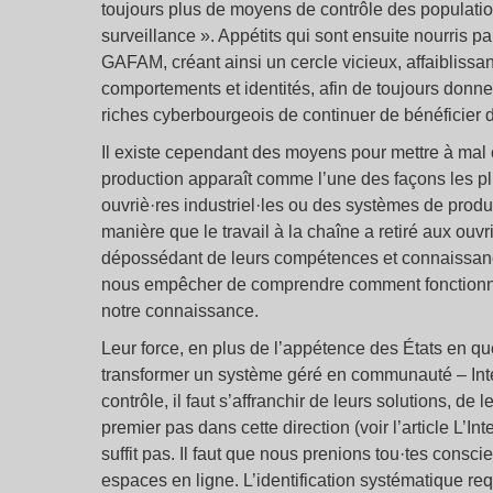
toujours plus de moyens de contrôle des populatio
surveillance ». Appétits qui sont ensuite nourris 
GAFAM, créant ainsi un cercle vicieux, affaiblissan
comportements et identités, afin de toujours donne
riches cyberbourgeois de continuer de bénéficier d
Il existe cependant des moyens pour mettre à mal c
production apparaît comme l’une des façons les pl
ouvriè·res industriel·les ou des systèmes de pro
manière que le travail à la chaîne a retiré aux ouvr
dépossédant de leurs compétences et connaissanc
nous empêcher de comprendre comment fonctionne
notre connaissance.
Leur force, en plus de l’appétence des États en quê
transformer un système géré en communauté – Inter
contrôle, il faut s’affranchir de leurs solutions, de 
premier pas dans cette direction (voir l’article L’I
suffit pas. Il faut que nous prenions tou·tes cons
espaces en ligne. L’identification systématique requ