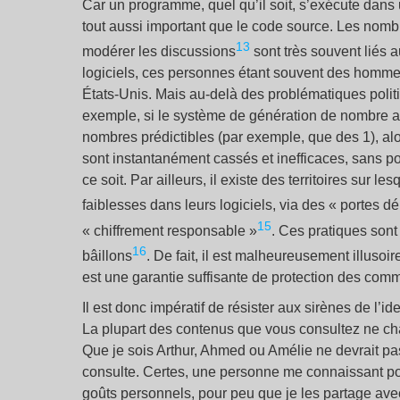
Car un programme, quel qu’il soit, s’exécute dans
tout aussi important que le code source. Les nombr
13
modérer les discussions
sont très souvent liés
logiciels, ces personnes étant souvent des hommes 
États-Unis. Mais au-delà des problématiques politiq
exemple, si le système de génération de nombre al
nombres prédictibles (par exemple, que des 1), alor
sont instantanément cassés et inefficaces, sans po
ce soit. Par ailleurs, il existe des territoires sur l
faiblesses dans leurs logiciels, via des « porte
15
« chiffrement responsable »
. Ces pratiques son
16
bâillons
. De fait, il est malheureusement illusoir
est une garantie suffisante de protection des com
Il est donc impératif de résister aux sirènes de l’i
La plupart des contenus que vous consultez ne cha
Que je sois Arthur, Ahmed ou Amélie ne devrait pas
consulte. Certes, une personne me connaissant po
goûts personnels, pour peu que je les partage ave