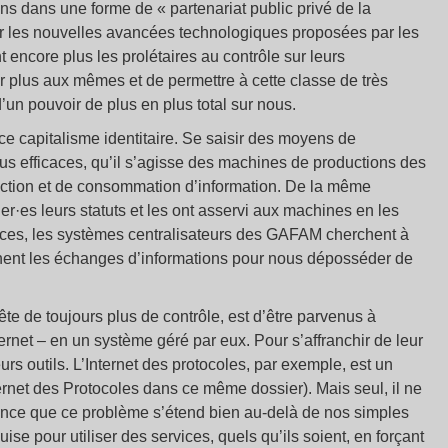
ns dans une forme de « partenariat public privé de la
par les nouvelles avancées technologiques proposées par les
t encore plus les prolétaires au contrôle sur leurs
r plus aux mêmes et de permettre à cette classe de très
’un pouvoir de plus en plus total sur nous.
e capitalisme identitaire. Se saisir des moyens de
us efficaces, qu’il s’agisse des machines de productions des
duction et de consommation d’information. De la même
ier·es leurs statuts et les ont asservi aux machines en les
es, les systèmes centralisateurs des GAFAM cherchent à
nt les échanges d’informations pour nous déposséder de
te de toujours plus de contrôle, est d’être parvenus à
net – en un système géré par eux. Pour s’affranchir de leur
leurs outils. L’Internet des protocoles, par exemple, est un
nternet des Protocoles dans ce même dossier). Mais seul, il ne
cience que ce problème s’étend bien au-delà de nos simples
ise pour utiliser des services, quels qu’ils soient, en forçant