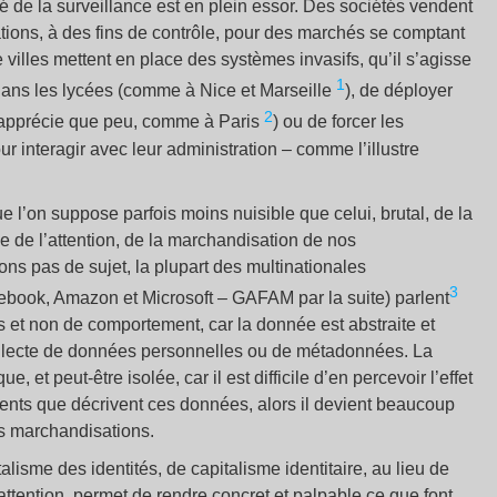
é de la surveillance est en plein essor. Des sociétés vendent
tions, à des fins de contrôle, pour des marchés se comptant
 villes mettent en place des systèmes invasifs, qu’il s’agisse
1
dans les lycées (comme à Nice et Marseille
), de déployer
2
s apprécie que peu, comme à Paris
) ou de forcer les
our interagir avec leur administration – comme l’illustre
e l’on suppose parfois moins nuisible que celui, brutal, de la
ie de l’attention, de la marchandisation de nos
ns pas de sujet, la plupart des multinationales
3
ook, Amazon et Microsoft – GAFAM par la suite) parlent
s et non de comportement, car la donnée est abstraite et
 collecte de données personnelles ou de métadonnées. La
et peut-être isolée, car il est difficile d’en percevoir l’effet
ments que décrivent ces données, alors il devient beaucoup
rs marchandisations.
lisme des identités, de capitalisme identitaire, au lieu de
attention, permet de rendre concret et palpable ce que font