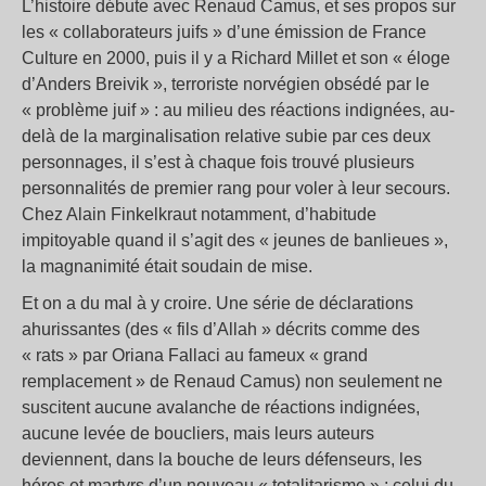
L’histoire débute avec Renaud Camus, et ses propos sur
les « collaborateurs juifs » d’une émission de France
Culture en 2000, puis il y a Richard Millet et son « éloge
d’Anders Breivik », terroriste norvégien obsédé par le
« problème juif » : au milieu des réactions indignées, au-
delà de la marginalisation relative subie par ces deux
personnages, il s’est à chaque fois trouvé plusieurs
personnalités de premier rang pour voler à leur secours.
Chez Alain Finkelkraut notamment, d’habitude
impitoyable quand il s’agit des « jeunes de banlieues »,
la magnanimité était soudain de mise.
Et on a du mal à y croire. Une série de déclarations
ahurissantes (des « fils d’Allah » décrits comme des
« rats » par Oriana Fallaci au fameux « grand
remplacement » de Renaud Camus) non seulement ne
suscitent aucune avalanche de réactions indignées,
aucune levée de boucliers, mais leurs auteurs
deviennent, dans la bouche de leurs défenseurs, les
héros et martyrs d’un nouveau « totalitarisme » : celui du