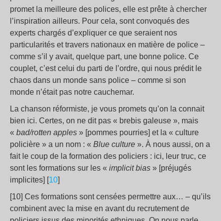
promet la meilleure des polices, elle est prête à chercher
l’inspiration ailleurs. Pour cela, sont convoqués des
experts chargés d’expliquer ce que seraient nos
particularités et travers nationaux en matière de police –
comme s’il y avait, quelque part, une bonne police. Ce
couplet, c’est celui du parti de l’ordre, qui nous prédit le
chaos dans un monde sans police – comme si son
monde n’était pas notre cauchemar.
La chanson réformiste, je vous promets qu’on la connait
bien ici. Certes, on ne dit pas « brebis galeuse », mais
«
bad/rotten apples
» [pommes pourries] et la « culture
policière » a un nom : «
Blue culture
». À nous aussi, on a
fait le coup de la formation des policiers : ici, leur truc, ce
sont les formations sur les «
implicit bias
» [préjugés
implicites] [
10
]
[10] Ces formations sont censées permettre aux… – qu’ils
combinent avec la mise en avant du recrutement de
policiers issus des minorités ethniques. On nous parle