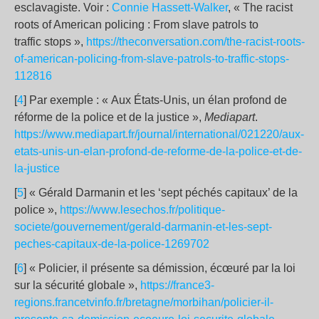
esclavagiste. Voir :
Connie Hassett-Walker
, « The racist
roots of American policing : From slave patrols to
traffic stops »,
https://theconversation.com/the-racist-roots-
of-american-policing-from-slave-patrols-to-traffic-stops-
112816
[
4
] Par exemple : « Aux États-Unis, un élan profond de
réforme de la police et de la justice »,
Mediapart
.
https://www.mediapart.fr/journal/international/021220/aux-
etats-unis-un-elan-profond-de-reforme-de-la-police-et-de-
la-justice
[
5
] « Gérald Darmanin et les ‘sept péchés capitaux’ de la
police »,
https://www.lesechos.fr/politique-
societe/gouvernement/gerald-darmanin-et-les-sept-
peches-capitaux-de-la-police-1269702
[
6
] « Policier, il présente sa démission, écœuré par la loi
sur la sécurité globale »,
https://france3-
regions.francetvinfo.fr/bretagne/morbihan/policier-il-