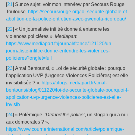
[
21
] Sur ce sujet, voir mon interview par Secours Rouge
Toulouse.
https://secoursrouge.org/loi-securite-globale-et-
abolition-de-la-police-entretien-avec-gwenola-ricordeau/
[
22
] « Un journaliste infiltré donne à entendre les
violences policières »,
Mediapart
.
https://www.mediapart.fr/journal/france/121120/un-
journaliste-infiltre-donne-entendre-les-violences-
policieres?onglet=full
[
23
] Amal Bentounsi, « Loi de sécurité globale : pourquoi
l’application UVP (Urgence Violences Policières) est-elle
invisibilisée ? »,
https://blogs.mediapart.fr/amal-
bentounsi/blog/011220/loi-de-securite-globale-pourquoi-l-
application-uvp-urgence-violences-policieres-est-elle-
invisib
[
24
] « Polémique. ‘
Defund the police’
, un slogan qui a nui
aux démocrates ? »,
https://www.courrierinternational.com/article/polemique-