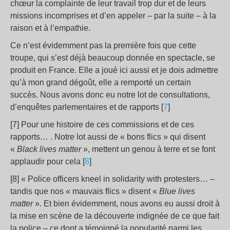
chœur la complainte de leur travail trop dur et de leurs
missions incomprises et d’en appeler – par la suite – à la
raison et à l’empathie.
Ce n’est évidemment pas la première fois que cette
troupe, qui s’est déjà beaucoup donnée en spectacle, se
produit en France. Elle a joué ici aussi et je dois admettre
qu’à mon grand dégoût, elle a remporté un certain
succès. Nous avons donc eu notre lot de consultations,
d’enquêtes parlementaires et de rapports [
7
]
[7] Pour une histoire de ces commissions et de ces
rapports… . Notre lot aussi de « bons flics » qui disent
«
Black lives matter
», mettent un genou à terre et se font
applaudir pour cela [
8
]
[8] « Police officers kneel in solidarity with protesters… –
tandis que nos « mauvais flics » disent «
Blue lives
matter
». Et bien évidemment, nous avons eu aussi droit à
la mise en scène de la découverte indignée de ce que fait
la police – ce dont a témoigné la popularité parmi les