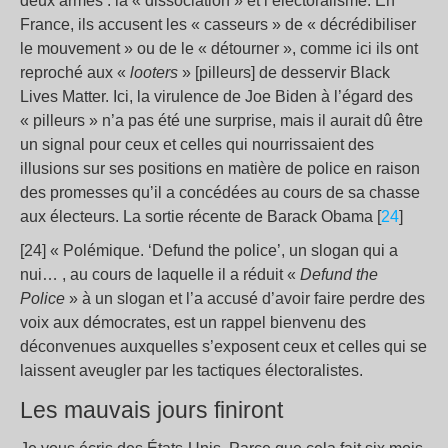
deux armes : la « dissociation » et l’électoralisme. En
France, ils accusent les « casseurs » de « décrédibiliser
le mouvement » ou de le « détourner », comme ici ils ont
reproché aux «
looters
» [pilleurs] de desservir Black
Lives Matter. Ici, la virulence de Joe Biden à l’égard des
« pilleurs » n’a pas été une surprise, mais il aurait dû être
un signal pour ceux et celles qui nourrissaient des
illusions sur ses positions en matière de police en raison
des promesses qu’il a concédées au cours de sa chasse
aux électeurs. La sortie récente de Barack Obama [
24
]
[24] « Polémique. ‘Defund the police’, un slogan qui a
nui… , au cours de laquelle il a réduit «
Defund the
Police
» à un slogan et l’a accusé d’avoir faire perdre des
voix aux démocrates, est un rappel bienvenu des
déconvenues auxquelles s’exposent ceux et celles qui se
laissent aveugler par les tactiques électoralistes.
Les mauvais jours finiront