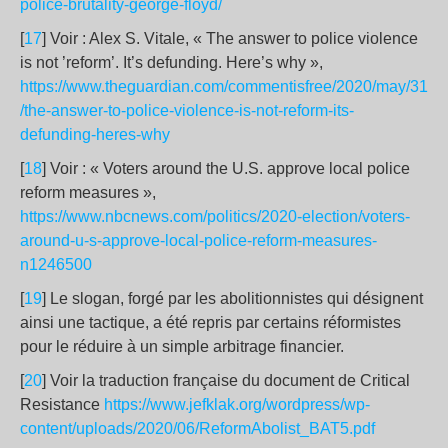
police-brutality-george-floyd/
[
17
] Voir : Alex S. Vitale, « The answer to police violence
is not ’reform’. It’s defunding. Here’s why »,
https://www.theguardian.com/commentisfree/2020/may/31
/the-answer-to-police-violence-is-not-reform-its-
defunding-heres-why
[
18
] Voir : « Voters around the U.S. approve local police
reform measures »,
https://www.nbcnews.com/politics/2020-election/voters-
around-u-s-approve-local-police-reform-measures-
n1246500
[
19
] Le slogan, forgé par les abolitionnistes qui désignent
ainsi une tactique, a été repris par certains réformistes
pour le réduire à un simple arbitrage financier.
[
20
] Voir la traduction française du document de Critical
Resistance
https://www.jefklak.org/wordpress/wp-
content/uploads/2020/06/ReformAbolist_BAT5.pdf