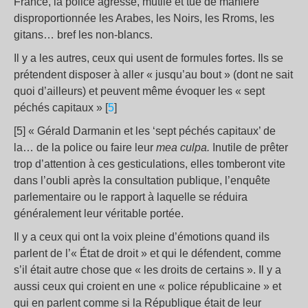
France, la police agresse, mutile et tue de manière
disproportionnée les Arabes, les Noirs, les Rroms, les
gitans… bref les non-blancs.
Il y a les autres, ceux qui usent de formules fortes. Ils se
prétendent disposer à aller « jusqu’au bout » (dont ne sait
quoi d’ailleurs) et peuvent même évoquer les « sept
péchés capitaux » [
5
]
[5] « Gérald Darmanin et les ‘sept péchés capitaux’ de
la… de la police ou faire leur
mea culpa.
Inutile de prêter
trop d’attention à ces gesticulations, elles tomberont vite
dans l’oubli après la consultation publique, l’enquête
parlementaire ou le rapport à laquelle se réduira
généralement leur véritable portée.
Il y a ceux qui ont la voix pleine d’émotions quand ils
parlent de l’« État de droit » et qui le défendent, comme
s’il était autre chose que « les droits de certains ». Il y a
aussi ceux qui croient en une « police républicaine » et
qui en parlent comme si la République était de leur