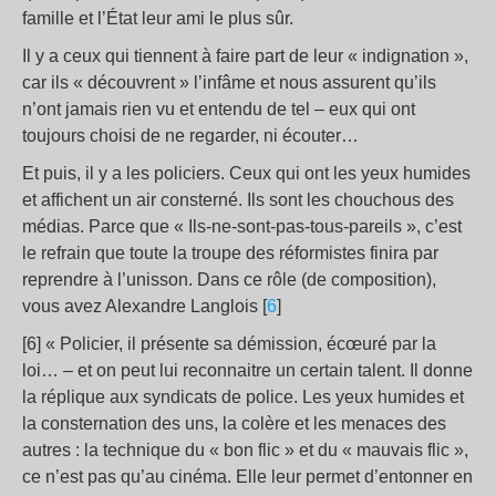
famille et l’État leur ami le plus sûr.
Il y a ceux qui tiennent à faire part de leur « indignation »,
car ils « découvrent » l’infâme et nous assurent qu’ils
n’ont jamais rien vu et entendu de tel – eux qui ont
toujours choisi de ne regarder, ni écouter…
Et puis, il y a les policiers. Ceux qui ont les yeux humides
et affichent un air consterné. Ils sont les chouchous des
médias. Parce que « Ils-ne-sont-pas-tous-pareils », c’est
le refrain que toute la troupe des réformistes finira par
reprendre à l’unisson. Dans ce rôle (de composition),
vous avez Alexandre Langlois [
6
]
[6] « Policier, il présente sa démission, écœuré par la
loi… – et on peut lui reconnaitre un certain talent. Il donne
la réplique aux syndicats de police. Les yeux humides et
la consternation des uns, la colère et les menaces des
autres : la technique du « bon flic » et du « mauvais flic »,
ce n’est pas qu’au cinéma. Elle leur permet d’entonner en