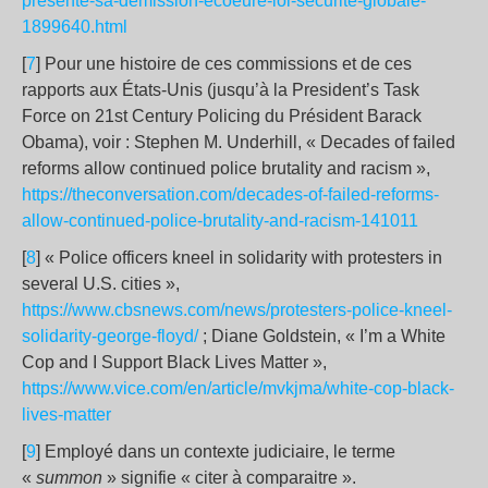
presente-sa-demission-ecoeure-loi-securite-globale-
1899640.html
[
7
] Pour une histoire de ces commissions et de ces
rapports aux États-Unis (jusqu’à la President’s Task
Force on 21st Century Policing du Président Barack
Obama), voir : Stephen M. Underhill, « Decades of failed
reforms allow continued police brutality and racism »,
https://theconversation.com/decades-of-failed-reforms-
allow-continued-police-brutality-and-racism-141011
[
8
] « Police officers kneel in solidarity with protesters in
several U.S. cities »,
https://www.cbsnews.com/news/protesters-police-kneel-
solidarity-george-floyd/
; Diane Goldstein, « I’m a White
Cop and I Support Black Lives Matter »,
https://www.vice.com/en/article/mvkjma/white-cop-black-
lives-matter
[
9
] Employé dans un contexte judiciaire, le terme
«
summon
» signifie « citer à comparaitre ».