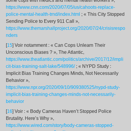
some cops with medics and mental health workers »,
https://www.cnn.com/2020/07/05/us/cahoots-replace-
police-mental-health-trnd/index.html
; « This City Stopped
Sending Police to Every 911 Call »,
https://www.themarshallproject.org/2020/07/24/crisisrespo
nders
[
15
] Voir notamment : « Can Cops Unlearn Their
Unconscious Biases ? », The Atlantic,
https://www.theatlantic.com/politics/archive/2017/12/impli
cit-bias-training-salt-lake/548996/
; « NYPD Study :
Implicit Bias Training Changes Minds, Not Necessarily
Behavior »,
https://www.npr.org/2020/09/10/909380525/nypd-study-
implicit-bias-training-changes-minds-not-necessarily-
behavior
[
16
] Voir : « Body Cameras Haven’t Stopped Police
Brutality. Here’s Why »,
https://www.wired.com/story/body-cameras-stopped-