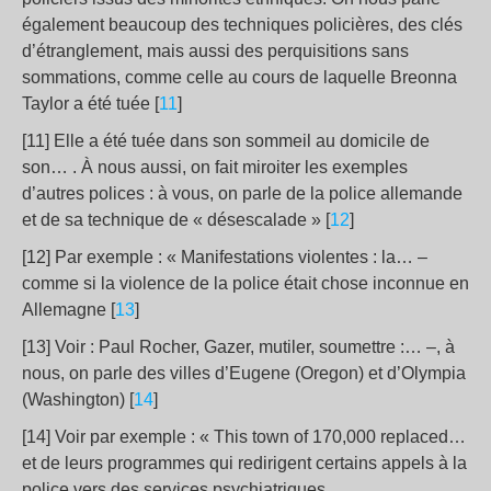
également beaucoup des techniques policières, des clés
d’étranglement, mais aussi des perquisitions sans
sommations, comme celle au cours de laquelle Breonna
Taylor a été tuée [
11
]
[11] Elle a été tuée dans son sommeil au domicile de
son… . À nous aussi, on fait miroiter les exemples
d’autres polices : à vous, on parle de la police allemande
et de sa technique de « désescalade » [
12
]
[12] Par exemple : « Manifestations violentes : la… –
comme si la violence de la police était chose inconnue en
Allemagne [
13
]
[13] Voir : Paul Rocher, Gazer, mutiler, soumettre :… –, à
nous, on parle des villes d’Eugene (Oregon) et d’Olympia
(Washington) [
14
]
[14] Voir par exemple : « This town of 170,000 replaced…
et de leurs programmes qui redirigent certains appels à la
police vers des services psychiatriques.