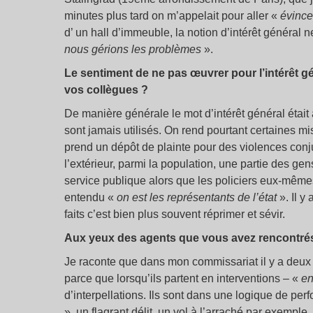
minutes plus tard on m’appelait pour aller «
évince
d’ un hall d’immeuble, la notion d’intérêt général 
nous gérions les problèmes
».
Le sentiment de ne pas œuvrer pour l’intérêt gé
vos collègues ?
De manière générale le mot d’intérêt général étai
sont jamais utilisés. On rend pourtant certaines mi
prend un dépôt de plainte pour des violences con
l’extérieur, parmi la population, une partie des ge
service publique alors que les policiers eux-mêm
entendu «
on est les représentants de l’état
». Il y
faits c’est bien plus souvent réprimer et sévir.
Aux yeux des agents que vous avez rencontrés, 
Je raconte que dans mon commissariat il y a deux 
parce que lorsqu’ils partent en interventions – «
en
d’interpellations. Ils sont dans une logique de per
», un flagrant délit, un vol à l’arraché par exemple. 