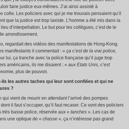
uloir faire justice eux-mêmes. J’ai ainsi assisté à
e colle. Les policiers avec qui je me trouvais pensaient qu’il
ent que la justice est trop laxiste. L’homme a été mis dans la
lieu d’interpellation. Le but pour les collègues, c’est de le
9e arrondissement.
go, regardait des vidéos des manifestations de Hong-Kong.
es manifestants il commentait : «
ça c’est de la vrai police,
our lui, ça tranche avec la police française qu’il juge trop
rs américains, ils me disaient : «
aux Etats Unis, c’est
onomie, plus de pouvoir.
ils les autres taches qui leur sont confiées et qui ne
dures ?
qui vient de mourir en attendant l’arrivé des pompes
nt il faut s’occuper, qu’il faut recaser. Ce sont des policiers
s très basse police, réservée aux «
tanches
». Les cas de
dans une optique de «
chasse
», ça n’intéresse pas grand