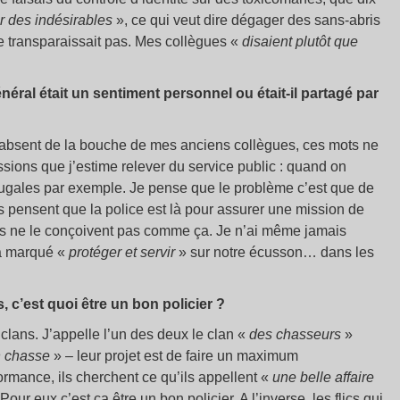
r des indésirables
», ce qui veut dire dégager des sans-abris
ne transparaissait pas. Mes collègues «
disaient plutôt que
néral était un sentiment personnel ou était-il partagé par
t absent de la bouche de mes anciens collègues, ces mots ne
ssions que j’estime relever du service public : quand on
jugales par exemple. Je pense que le problème c’est que de
ns pensent que la police est là pour assurer une mission de
es ne le conçoivent pas comme ça. Je n’ai même jamais
 a marqué «
protéger et servir
» sur notre écusson… dans les
c’est quoi être un bon policier ?
clans. J’appelle l’un des deux le clan «
des chasseurs
»
 chasse
» – leur projet est de faire un maximum
formance, ils cherchent ce qu’ils appellent «
une belle affaire
Pour eux c’est ça être un bon policier. A l’inverse, les flics qui