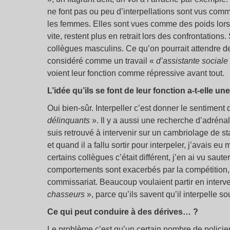
ne font pas ou peu d’interpellations sont vus com
les femmes. Elles sont vues comme des poids lors
vite, restent plus en retrait lors des confrontation
collègues masculins. Ce qu’on pourrait attendre des
considéré comme un travail «
d’assistante sociale
voient leur fonction comme répressive avant tout.
L’idée qu’ils se font de leur fonction a-t-elle u
Oui bien-sûr. Interpeller c’est donner le sentiment 
délinquants
». Il y a aussi une recherche d’adréna
suis retrouvé à intervenir sur un cambriolage de st
et quand il a fallu sortir pour interpeler, j’avais e
certains collègues c’était différent, j’en ai vu saut
comportements sont exacerbés par la compétition, t
commissariat. Beaucoup voulaient partir en interv
chasseurs
», parce qu’ils savent qu’il interpelle so
Ce qui peut conduire à des dérives… ?
Le problème c’est qu’un certain nombre de policier