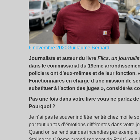
6 novembre 2020
Guillaume Bernard
Journaliste et auteur du livre
Flics, un journalist
dans le commissariat du 19eme arrondissement d
policiers ont d’eux-mêmes et de leur fonction. «
Fonctionnaires en charge d’une mission de serv
substituer à l’action des juges », considérés c
Pas une fois dans votre livre vous ne parlez de l
Pourquoi ?
Je n’ai pas le souvenir d’être rentré chez moi le 
par tout un tas d’émotions différentes dans votre jo
Quand on se rend sur des incendies par exemple. Pa
Stalingrad (19eme arrondissement de Paris), que je