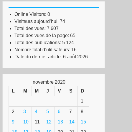
Online Visitors:
0
Visiteurs aujourd’hui:
74
Total des vues:
7 607
Total des vues de la page:
65
Total des publications:
5 124
Nombre total d’utilisateurs:
16
Date du dernier article:
6 août 2026
novembre 2020
L
M
M
J
V
S
D
1
2
3
4
5
6
7
8
9
10
11
12
13
14
15