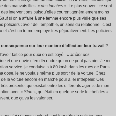
me des mauvais flics, «
des tanches
». Le plus souvent ce sont
 des interventions puisqu’elles courent généralement moins
s. Sauf si on a affaire à une femme encore plus virile que ses
 policiers : avoir de l’empathie, un sens du relationnel, c’est
» et c’est un terme employé très péjorativement. Les policiers
ne conséquence sur leur manière d’effectuer leur travail ?
d’avoir fait ce pour quoi on est payé : «
arrêter des
line et une envie d’en découdre qu’on ne peut pas nier. Je me
ation service, je conduisais à 80 km/h dans les rues de Paris
u ma dose, je ne voulais même plus sortir de la voiture. Chez
er de la voiture encore en marche pour aller interpeler. Ces
rès présente, qui existait entre les différents agents de mon
ention avec «
Stan
», qui était en quelque sorte le chef des «
uvent, que ça va les valoriser.
s que j’ai côtoyés confondaient leur rôle de policier avec