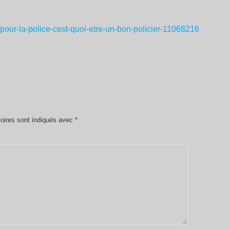
r/pour-la-police-cest-quoi-etre-un-bon-policier-11068216
oires sont indiqués avec
*