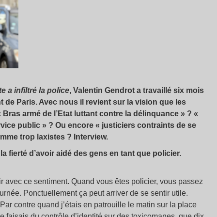
e a infiltré la police
, Valentin Gendrot a travaillé six mois
e Paris. Avec nous il revient sur la vision que les
 Bras armé de l’Etat luttant contre la délinquance » ? «
ice public » ? Ou encore « justiciers contraints de se
omme trop laxistes ? Interview.
a fierté d’avoir aidé des gens en tant que policier.
soir avec ce sentiment. Quand vous êtes policier, vous passez
urnée. Ponctuellement ça peut arriver de se sentir utile.
r contre quand j’étais en patrouille le matin sur la place
 faisais du contrôle d’identité sur des toxicomanes, que dix