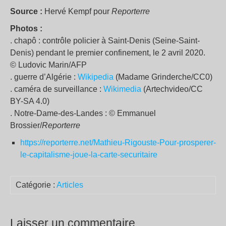
Source :
Hervé Kempf pour
Reporterre
Photos :
. chapô : contrôle policier à Saint-Denis (Seine-Saint-
Denis) pendant le premier confinement, le 2 avril 2020.
© Ludovic Marin/AFP
. guerre d’Algérie :
Wikipedia
(Madame Grinderche/CC0)
. caméra de surveillance :
Wikimedia
(Artechvideo/CC
BY-SA 4.0)
. Notre-Dame-des-Landes : © Emmanuel
Brossier/
Reporterre
https://reporterre.net/Mathieu-Rigouste-Pour-prosperer-
le-capitalisme-joue-la-carte-securitaire
Catégorie :
Articles
Laisser un commentaire