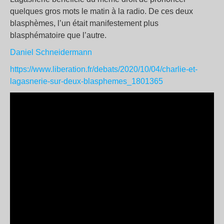
quelques gros mots le matin à la radio. De ces deux
blasphèmes, l’un était manifestement plus
blasphématoire que l’autre.
Daniel Schneidermann
https://www.liberation.fr/debats/2020/10/04/charlie-et-
lagasnerie-sur-deux-blasphemes_1801365