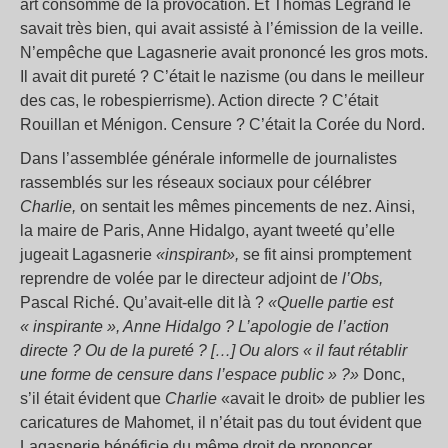
art consommé de la provocation. Et Thomas Legrand le
savait très bien, qui avait assisté à l’émission de la veille.
N’empêche que Lagasnerie avait prononcé les gros mots.
Il avait dit pureté ? C’était le nazisme (ou dans le meilleur
des cas, le robespierrisme). Action directe ? C’était
Rouillan et Ménigon. Censure ? C’était la Corée du Nord.
Dans l’assemblée générale informelle de journalistes
rassemblés sur les réseaux sociaux pour célébrer
Charlie,
on sentait les mêmes pincements de nez. Ainsi,
la maire de Paris, Anne Hidalgo, ayant tweeté qu’elle
jugeait Lagasnerie
«inspirant»,
se fit ainsi promptement
reprendre de volée par le directeur adjoint de
l’Obs,
Pascal Riché. Qu’avait-elle dit là ?
«Quelle partie est
« inspirante », Anne Hidalgo ? L’apologie de l’action
directe ? Ou de la pureté ? […] Ou alors « il faut rétablir
une forme de censure dans l’espace public » ?»
Donc,
s’il était évident que
Charlie
«avait le droit» de publier les
caricatures de Mahomet, il n’était pas du tout évident que
Lagasnerie bénéficie du même droit de prononcer