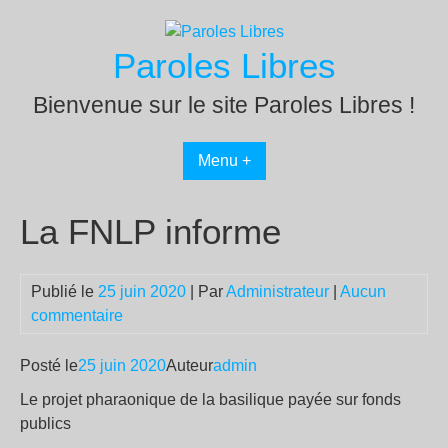
Passer
au
Paroles Libres
contenu
Bienvenue sur le site Paroles Libres !
Menu +
La FNLP informe
Publié le
25 juin 2020
| Par
Administrateur
|
Aucun
commentaire
Posté le
25 juin 2020
Auteur
admin
Le projet pharaonique de la basilique payée sur fonds
publics