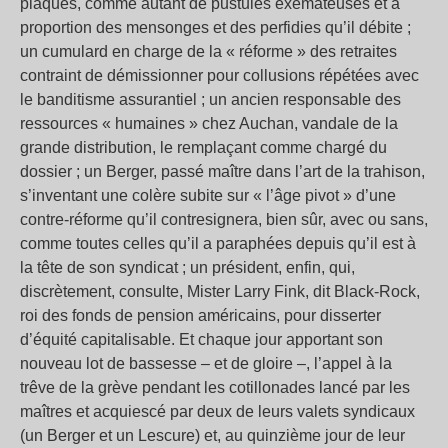
plaques, comme autant de pustules exémateuses et à
proportion des mensonges et des perfidies qu’il débite ;
un cumulard en charge de la « réforme » des retraites
contraint de démissionner pour collusions répétées avec
le banditisme assurantiel ; un ancien responsable des
ressources « humaines » chez Auchan, vandale de la
grande distribution, le remplaçant comme chargé du
dossier ; un Berger, passé maître dans l’art de la trahison,
s’inventant une colère subite sur « l’âge pivot » d’une
contre-réforme qu’il contresignera, bien sûr, avec ou sans,
comme toutes celles qu’il a paraphées depuis qu’il est à
la tête de son syndicat ; un président, enfin, qui,
discrètement, consulte, Mister Larry Fink, dit Black-Rock,
roi des fonds de pension américains, pour disserter
d’équité capitalisable. Et chaque jour apportant son
nouveau lot de bassesse – et de gloire –, l’appel à la
trêve de la grève pendant les cotillonades lancé par les
maîtres et acquiescé par deux de leurs valets syndicaux
(un Berger et un Lescure) et, au quinzième jour de leur