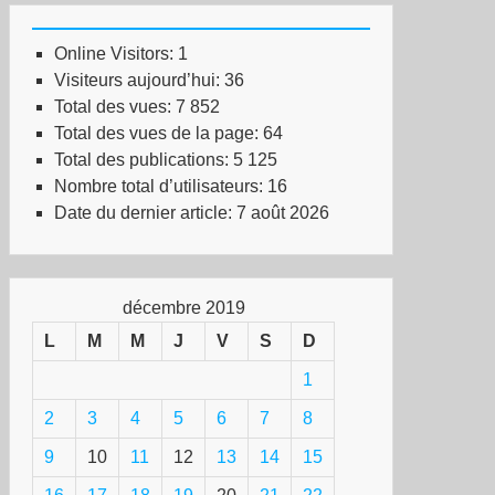
Online Visitors:
1
Visiteurs aujourd’hui:
36
Total des vues:
7 852
Total des vues de la page:
64
Total des publications:
5 125
Nombre total d’utilisateurs:
16
Date du dernier article:
7 août 2026
décembre 2019
L
M
M
J
V
S
D
1
2
3
4
5
6
7
8
9
10
11
12
13
14
15