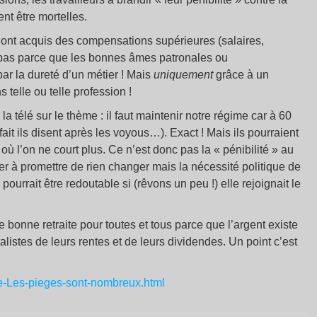
nt être mortelles.
rs ont acquis des compensations supérieures (salaires,
st pas parce que les bonnes âmes patronales ou
r la dureté d’un métier ! Mais
uniquement
grâce à un
 telle ou telle profession !
la télé sur le thème : il faut maintenir notre régime car à 60
ait ils disent après les voyous…). Exact ! Mais ils pourraient
où l’on ne court plus. Ce n’est donc pas la « pénibilité » au
r à promettre de rien changer mais la nécessité politique de
pourrait être redoutable si (rêvons un peu !) elle rejoignait le
bonne retraite pour toutes et tous parce que l’argent existe
alistes de leurs rentes et de leurs dividendes. Un point c’est
ite-Les-pieges-sont-nombreux.html