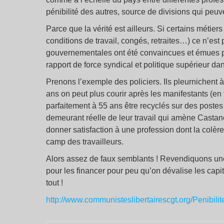
pénibilité des autres, source de divisions qui peuve
Parce que la vérité est ailleurs. Si certains métie
conditions de travail, congés, retraites…) ce n’e
gouvernementales ont été convaincues et émues pa
rapport de force syndical et politique supérieur dans
Prenons l’exemple des policiers. Ils pleurnichent à 
ans on peut plus courir après les manifestants (en f
parfaitement à 55 ans être recyclés sur des postes 
demeurant réelle de leur travail qui amène Castane
donner satisfaction à une profession dont la colère 
camp des travailleurs.
Alors assez de faux semblants ! Revendiquons une 
pour les financer pour peu qu’on dévalise les capit
tout !
http://www.communisteslibertairescgt.org/Penibil