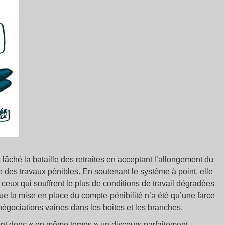
âché la bataille des retraites en acceptant l’allongement du
 des travaux pénibles. En soutenant le système à point, elle
eux qui souffrent le plus de conditions de travail dégradées
que la mise en place du compte-pénibilité n’a été qu’une farce
négociations vaines dans les boites et les branches.
ient donc « en même temps » un discours parfaitement