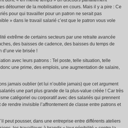
 les détourner de la mobilisation en cours. Mais il y a pire : Ce
riés pour qui travailler pour un patron ne serait pas
ble » dans le travail salarié c’est que le patron vous vole
lité extrême de certains secteurs par une retraite avancée
bauches, des baisses de cadence, des baisses du temps de
n d’une vie brisée !
tion avec leurs patrons : Tel poste, telle situation, telle
e donc une prime, des emplois, une augmentation de salaire,
ons jamais oublier (et lui n’oublie jamais) que cet argument
 salariés une part plus grande de la plus-value créée ! Car très
isme catégoriel ou corporatif avec des salariés qui prennent
t de rendre invisible l’affrontement de classe entre patrons et
il peut pousser, dans une entreprise entre différents ateliers
ons, les travailleurs à brandir « leur pénibilité » contre la