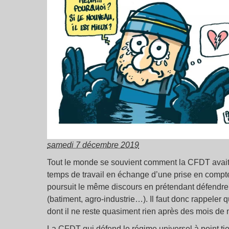
samedi 7 décembre 2019
Tout le monde se souvient comment la CFDT avait l
temps de travail en échange d’une prise en compte
poursuit le même discours en prétendant défendre c
(batiment, agro-industrie…). Il faut donc rappeler 
dont il ne reste quasiment rien après des mois de 
La CFDT qui défend le régime universel à point t