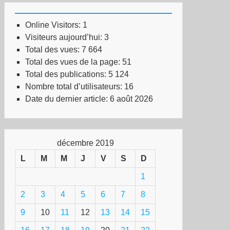
Online Visitors:
1
Visiteurs aujourd’hui:
3
Total des vues:
7 664
Total des vues de la page:
51
Total des publications:
5 124
Nombre total d’utilisateurs:
16
Date du dernier article:
6 août 2026
décembre 2019
L
M
M
J
V
S
D
1
2
3
4
5
6
7
8
9
10
11
12
13
14
15