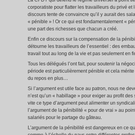
corporatiste pour flatter les travailleurs du privé et
discours tente de convaincre qu’il y aurait des sala
« pénible » ! Or ce qui est fondamentalement « péni
une part des richesses que chacun a créé.
Enfin ce discours sur la compensation de la pénibi
détourne les travailleurs de l’essentiel : des em
travail tout au long de la vie et pas seulement en fi
Tous les délégués l’ont fait, pour soutenir la négocia
période est particulièrement pénible et cela mérit
du repos en plus…
Si l’argument est utile face au patron, nous ne dev
n’est qu’un « habillage » pour exiger au profit des
vite ce type d’argument peut alimenter un syndical
l’argument de la pénibilité « pour de vrai » au poin
salariés pour le partage du gâteau.
L’argument de la pénibilité est dangereux en ce qu’
comme à l’échelle du pays entre différentes professi