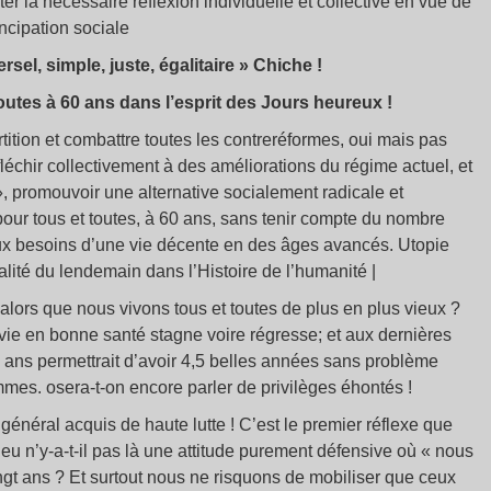
ter la nécessaire réflexion individuelle et collective en vue de
ncipation sociale
rsel, simple, juste, égalitaire » Chiche !
toutes à 60 ans dans l’esprit des Jours heureux !
tition et combattre toutes les contreréformes, oui mais pas
léchir collectivement à des améliorations du régime actuel, et
, promouvoir une alternative socialement radicale et
 pour tous et toutes, à 60 ans, sans tenir compte du nombre
 aux besoins d’une vie décente en des âges avancés. Utopie
alité du lendemain dans l’Histoire de l’humanité |
s alors que nous vivons tous et toutes de plus en plus vieux ?
vie en bonne santé stagne voire régresse; et aux dernières
60 ans permettrait d’avoir 4,5 belles années sans problème
mes. osera-t-on encore parler de privilèges éhontés !
 général acquis de haute lutte ! C’est le premier réflexe que
eu n’y-a-t-il pas là une attitude purement défensive où « nous
ingt ans ? Et surtout nous ne risquons de mobiliser que ceux