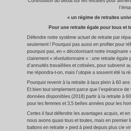
Contribution au débat sur les retraites pour alimen
l’éma
« un régime de retraites unive
Pour une retraite égale pour tous et 
Défendre notre système actuel de retraite par répar
seulement ! Pourquoi pas aussi en profiter pour réf
pourquoi pas, en « décolonisant notre imaginaire »
clairement « révolutionnaire » : une retraite égale
d’annuités travaillées et cotisées, pour subvenir
me répondra-t-on, mais l’utopie a souvent été la ré
Pourquoi revenir à la retraite à taux plein à 60 an
Et bien tout simplement parce que l’espérance de 
données disponibles (2018) partir à la retraite à 
pour les femmes et 3,5 belles années pour les hom
Certes il faut défendre les avantages acquis, et en
nous avons quasi tous et toutes, mais en premier li
battons en retraite » pied à pied depuis plus cie v