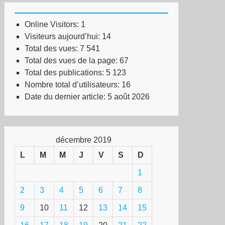
Online Visitors:
1
Visiteurs aujourd’hui:
14
Total des vues:
7 541
Total des vues de la page:
67
Total des publications:
5 123
Nombre total d’utilisateurs:
16
Date du dernier article:
5 août 2026
décembre 2019
L
M
M
J
V
S
D
1
2
3
4
5
6
7
8
9
10
11
12
13
14
15