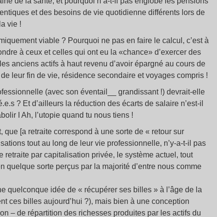
ine de la santé, et pourquoi n’a-t-il pas englobé les pensions
entiques et des besoins de vie quotidienne différents lors de
a vie !
miquement viable ? Pourquoi ne pas en faire le calcul, c’est à
ondre à ceux et celles qui ont eu la «chance» d’exercer des
les anciens actifs à haut revenu d’avoir épargné au cours de
 de leur fin de vie, résidence secondaire et voyages compris !
ofessionnelle (avec son éventail__ grandissant !) devrait-elle
.e.s ? Et d’ailleurs la réduction des écarts de salaire n’est-il
lir I Ah, l’utopie quand tu nous tiens !
 que [a retraite correspond à une sorte de « retour sur
ations tout au long de leur vie professionnelle, n’y-a-t-il pas
 retraite par capitalisation privée, le système actuel, tout
en quelque sorte perçus par la majorité d’entre nous comme
une quelconque idée de « récupérer ses billes » à l’âge de la
ient ces billes aujourd’hui ?), mais bien à une conception
on – de répartition des richesses produites par les actifs du