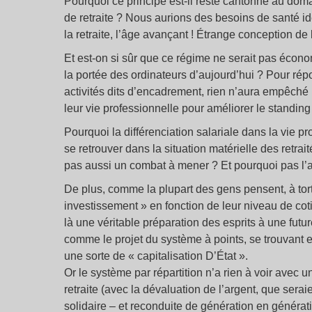
Pourquoi ce principe est-il resté cantonné au doma
de retraite ? Nous aurions des besoins de santé id
la retraite, l’âge avançant ! Étrange conception de l
Et est-on si sûr que ce régime ne serait pas écono
la portée des ordinateurs d’aujourd’hui ? Pour rép
activités dits d’encadrement, rien n’aura empêché 
leur vie professionnelle pour améliorer le standing
Pourquoi la différenciation salariale dans la vie pr
se retrouver dans la situation matérielle des retraité
pas aussi un combat à mener ? Et pourquoi pas l’abo
De plus, comme la plupart des gens pensent, à tort,
investissement » en fonction de leur niveau de cotis
là une véritable préparation des esprits à une future
comme le projet du système à points, se trouvant 
une sorte de « capitalisation D’État ».
Or le système par répartition n’a rien à voir avec 
retraite (avec la dévaluation de l’argent, que sera
solidaire – et reconduite de génération en générati