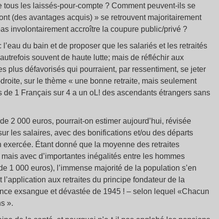
de tous les laissés-pour-compte ? Comment peuvent-ils se
 ont (des avantages acquis) » se retrouvent majoritairement
pas involontairement accroître la coupure public/privé ?
 l’eau du bain et de proposer que les salariés et les retraités
utrefois souvent de haute lutte; mais de réfléchir aux
 plus défavorisés qui pourraient, par ressentiment, se jeter
roite, sur le thème « une bonne retraite, mais seulement
us de 1 Français sur 4 a un oL! des ascendants étrangers sans
de 2 000 euros, pourrait-on estimer aujourd’hui, révisée
ur les salaires, avec des bonifications et/ou des départs
ion exercée. Étant donné que la moyenne des retraites
os, mais avec d’importantes inégalités entre les hommes
de 1 000 euros), l’immense majorité de la population s’en
l’application aux retraites du principe fondateur de la
rance exsangue et dévastée de 1945 ! – selon lequel «Chacun
s ».