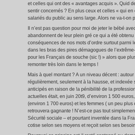
et celles qui ont des « avantages acquis ». Quid 
sentir concernés ? En plus ceux et celles « qui en
salariés du public au sens large. Alors ne va-t-on 
Il n’est pas question pour moi de jeter le bébé avec
abandonnent de leur plein gré ce qui a été obtenu a
conséquences de nos mots d’ordre surtout parmi les
dans les bras des pires démagogues de l’extrême-d
pour les Français de souche (sic !) » alors que pl
remonter très loin dans le temps !
Mais à quel montant ? A un niveau décent : autour 
régulièrement, seulement à la hausse, et indexée s
anticipés en raison de !a pénibilité de la profess
actuelles était, en juin 20t9, d’environ 1 500 eur
(environ 1 700 euros) et les femmes ( un peu plus 
retrouvera gagnante ! N’est-ce pas tout simplement 
Sécurité sociale – et pourtant inventée dans la F
cotise selon ses moyens et reçoit selon ses besoin