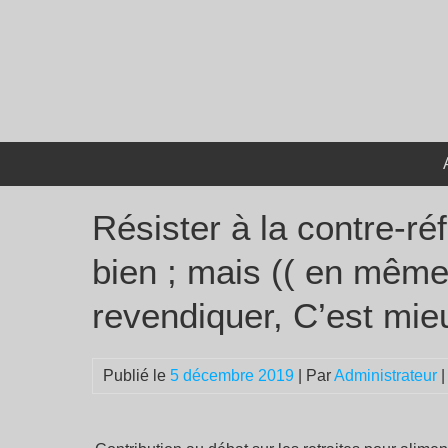
Passer
au
contenu
Résister à la contre-ré
bien ; mais (( en même
revendiquer, C’est mie
Publié le
5 décembre 2019
| Par
Administrateur
|