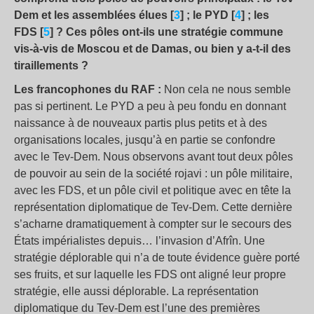
Dem et les assemblées élues [
3
] ; le PYD [
4
] ; les
FDS [
5
] ? Ces pôles ont-ils une stratégie commune
vis-à-vis de Moscou et de Damas, ou bien y a-t-il des
tiraillements ?
Les francophones du RAF :
Non cela ne nous semble
pas si pertinent. Le PYD a peu à peu fondu en donnant
naissance à de nouveaux partis plus petits et à des
organisations locales, jusqu’à en partie se confondre
avec le Tev-Dem. Nous observons avant tout deux pôles
de pouvoir au sein de la société rojavi : un pôle militaire,
avec les FDS, et un pôle civil et politique avec en tête la
représentation diplomatique de Tev-Dem. Cette dernière
s’acharne dramatiquement à compter sur le secours des
États impérialistes depuis… l’invasion d’Afrîn. Une
stratégie déplorable qui n’a de toute évidence guère porté
ses fruits, et sur laquelle les FDS ont aligné leur propre
stratégie, elle aussi déplorable. La représentation
diplomatique du Tev-Dem est l’une des premières