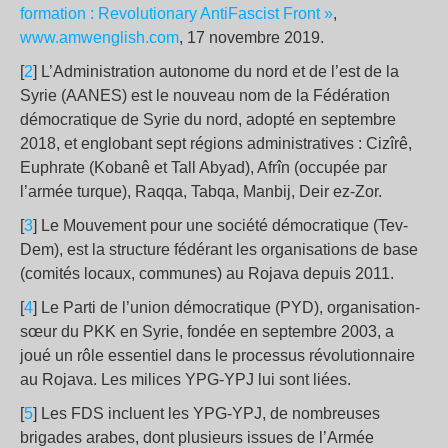
formation : Revolutionary AntiFascist Front »
,
www.amwenglish.com
, 17 novembre 2019.
[
2
] L’Administration autonome du nord et de l’est de la
Syrie (AANES) est le nouveau nom de la Fédération
démocratique de Syrie du nord, adopté en septembre
2018, et englobant sept régions administratives : Cizîrê,
Euphrate (Kobanê et Tall Abyad), Afrîn (occupée par
l’armée turque), Raqqa, Tabqa, Manbij, Deir ez-Zor.
[
3
] Le Mouvement pour une société démocratique (Tev-
Dem), est la structure fédérant les organisations de base
(comités locaux, communes) au Rojava depuis 2011.
[
4
] Le Parti de l’union démocratique (PYD), organisation-
sœur du PKK en Syrie, fondée en septembre 2003, a
joué un rôle essentiel dans le processus révolutionnaire
au Rojava. Les milices YPG-YPJ lui sont liées.
[
5
] Les FDS incluent les YPG-YPJ, de nombreuses
brigades arabes, dont plusieurs issues de l’Armée