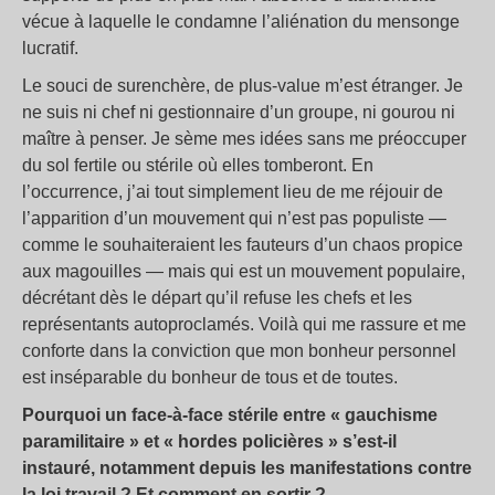
vécue à laquelle le condamne l’aliénation du mensonge
lucratif.
Le souci de surenchère, de plus-value m’est étranger. Je
ne suis ni chef ni gestionnaire d’un groupe, ni gourou ni
maître à penser. Je sème mes idées sans me préoccuper
du sol fertile ou stérile où elles tomberont. En
l’occurrence, j’ai tout simplement lieu de me réjouir de
l’apparition d’un mouvement qui n’est pas populiste —
comme le souhaiteraient les fauteurs d’un chaos propice
aux magouilles — mais qui est un mouvement populaire,
décrétant dès le départ qu’il refuse les chefs et les
représentants autoproclamés. Voilà qui me rassure et me
conforte dans la conviction que mon bonheur personnel
est inséparable du bonheur de tous et de toutes.
Pourquoi un face-à-face stérile entre « gauchisme
paramilitaire » et « hordes policières » s’est-il
instauré, notamment depuis les manifestations contre
la loi travail ? Et comment en sortir ?