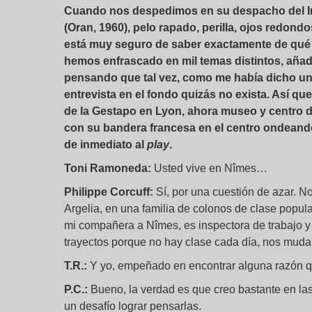
Cuando nos despedimos en su despacho del Inst
(Oran, 1960), pelo rapado, perilla, ojos redondo
está muy seguro de saber exactamente de qué
hemos enfrascado en mil temas distintos, añade
pensando que tal vez, como me había dicho uno
entrevista en el fondo quizás no exista. Así que
de la Gestapo en Lyon, ahora museo y centro de
con su bandera francesa en el centro ondeando 
de inmediato al
play
.
Toni Ramoneda:
Usted vive en Nîmes…
Philippe Corcuff:
Sí, por una cuestión de azar. N
Argelia, en una familia de colonos de clase popul
mi compañera a Nîmes, es inspectora de trabajo y 
trayectos porque no hay clase cada día, nos mudam
T.R.:
Y yo, empeñado en encontrar alguna razón q
P.C.:
Bueno, la verdad es que creo bastante en las
un desafío lograr pensarlas.