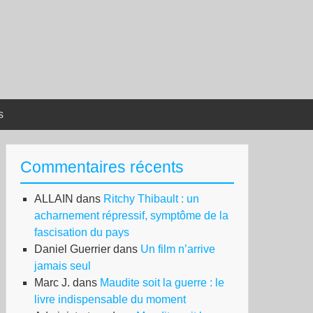
s
Commentaires récents
ALLAIN
dans
Ritchy Thibault : un
acharnement répressif, symptôme de la
fascisation du pays
Daniel Guerrier
dans
Un film n’arrive
jamais seul
Marc J.
dans
Maudite soit la guerre : le
livre indispensable du moment