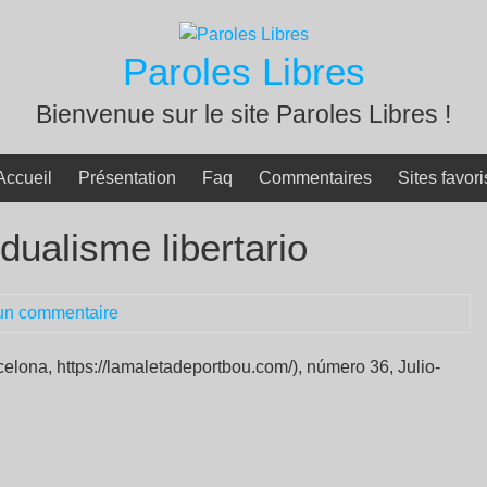
Paroles Libres
Bienvenue sur le site Paroles Libres !
Accueil
Présentation
Faq
Commentaires
Sites favori
idualisme libertario
un commentaire
elona, https://lamaletadeportbou.com/), número 36, Julio-