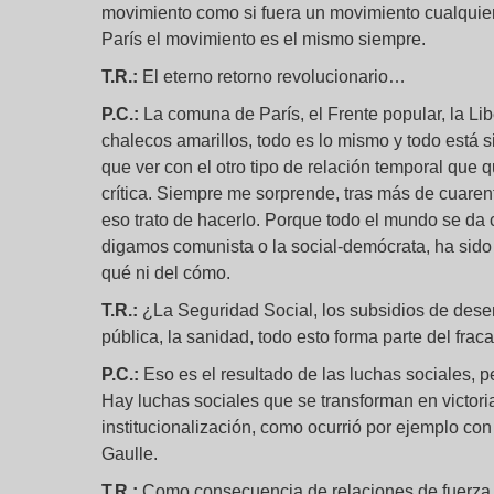
movimiento como si fuera un movimiento cualquie
París el movimiento es el mismo siempre.
T.R.:
El eterno retorno revolucionario…
P.C.:
La comuna de París, el Frente popular, la Lib
chalecos amarillos, todo es lo mismo y todo está s
que ver con el otro tipo de relación temporal que q
crítica. Siempre me sorprende, tras más de cuarenta
eso trato de hacerlo. Porque todo el mundo se da 
digamos comunista o la social-demócrata, ha sido u
qué ni del cómo.
T.R.:
¿La Seguridad Social, los subsidios de desem
pública, la sanidad, todo esto forma parte del frac
P.C.:
Eso es el resultado de las luchas sociales, pe
Hay luchas sociales que se transforman en victoria
institucionalización, como ocurrió por ejemplo con
Gaulle.
T.R.:
Como consecuencia de relaciones de fuerza y