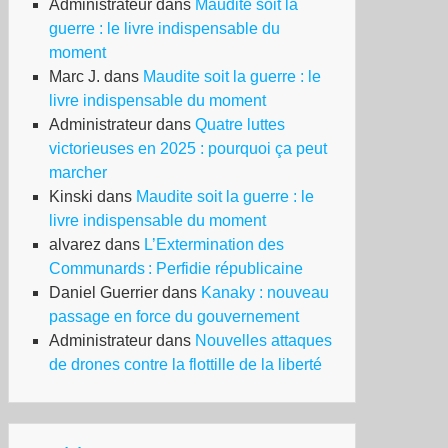
Administrateur
dans
Maudite soit la
guerre : le livre indispensable du
moment
Marc J.
dans
Maudite soit la guerre : le
livre indispensable du moment
Administrateur
dans
Quatre luttes
victorieuses en 2025 : pourquoi ça peut
marcher
Kinski
dans
Maudite soit la guerre : le
livre indispensable du moment
alvarez
dans
L’Extermination des
Communards : Perfidie républicaine
Daniel Guerrier
dans
Kanaky : nouveau
passage en force du gouvernement
Administrateur
dans
Nouvelles attaques
de drones contre la flottille de la liberté