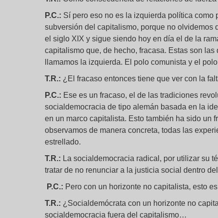
P.C.:
Sí pero eso no es la izquierda política como 
subversión del capitalismo, porque no olvidemos q
el siglo XIX y sigue siendo hoy en día el de la ram
capitalismo que, de hecho, fracasa. Estas son las d
llamamos la izquierda. El polo comunista y el pol
T.R.:
¿El fracaso entonces tiene que ver con la falt
P.C.:
Ese es un fracaso, el de las tradiciones revo
socialdemocracia de tipo alemán basada en la idea 
en un marco capitalista. Esto también ha sido un f
observamos de manera concreta, todas las experie
estrellado.
T.R.:
La socialdemocracia radical, por utilizar su 
tratar de no renunciar a la justicia social dentro de
P.C.:
Pero con un horizonte no capitalista, esto es
T.R.:
¿Socialdemócrata con un horizonte no capit
socialdemocracia fuera del capitalismo…