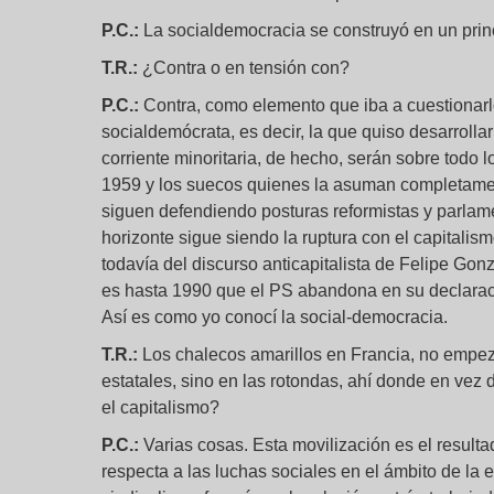
P.C.:
La socialdemocracia se construyó en un princ
T.R.:
¿Contra o en tensión con?
P.C.:
Contra, como elemento que iba a cuestionarl
socialdemócrata, es decir, la que quiso desarrolla
corriente minoritaria, de hecho, serán sobre todo
1959 y los suecos quienes la asuman completamen
siguen defendiendo posturas reformistas y parlame
horizonte sigue siendo la ruptura con el capitali
todavía del discurso anticapitalista de Felipe Go
es hasta 1990 que el PS abandona en su declaració
Así es como yo conocí la social-democracia.
T.R.:
Los chalecos amarillos en Francia, no empez
estatales, sino en las rotondas, ahí donde en vez 
el capitalismo?
P.C.:
Varias cosas. Esta movilización es el resultad
respecta a las luchas sociales en el ámbito de la 