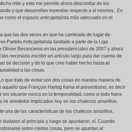
e dicho mito y esto me permite ahora desconfiar de los
icando y que desarrollan leyendas respecto a sí mismos. En
, sino como el espacio anticapitalista más adecuado en el
ta que las dos veces en que ha cambiado de lugar de
o Partido Anticapitalista fundado a partir de la Liga
de Olivier Besancenot en las presidenciales de 2007 y ahora
cido necesario escribir un artículo largo para dar cuenta de
mar tal decisión y de lo que cree haber hecho hasta el
causalidad a las cosas.
Lo que trato de evitar son dos cosas en nuestra manera de
n aquello que François Hartog llama el presentismo, es decir
 sin situarse nunca en la temporalidad, como si todo fuera
 a mi alrededor implicados hoy en los chalecos amarillos.
 una de las características de los chalecos amarillos.
e dudaron al principio y luego se apuntaron, sí. Cuando
estionarse sobre ciertas cosas, pero se apuntan al