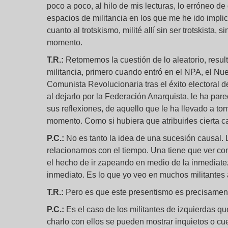
poco a poco, al hilo de mis lecturas, lo erróneo d
espacios de militancia en los que me he ido impl
cuanto al trotskismo, milité allí sin ser trotskista
momento.
T.R.:
Retomemos la cuestión de lo aleatorio, resul
militancia, primero cuando entró en el NPA, el Nuev
Comunista Revolucionaria tras el éxito electoral 
al dejarlo por la Federación Anarquista, le ha pare
sus reflexiones, de aquello que le ha llevado a to
momento. Como si hubiera que atribuirles cierta 
P.C.:
No es tanto la idea de una sucesión causal. 
relacionarnos con el tiempo. Una tiene que ver co
el hecho de ir zapeando en medio de la inmediatez
inmediato. Es lo que yo veo en muchos militantes
T.R.:
Pero es que este presentismo es precisamente
P.C.:
Es el caso de los militantes de izquierdas qu
charlo con ellos se pueden mostrar inquietos o cu