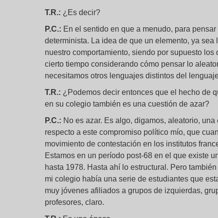
T.R.:
¿Es decir?
P.C.:
En el sentido en que a menudo, para pensar 
determinista. La idea de que un elemento, ya sea l
nuestro comportamiento, siendo por supuesto los d
cierto tiempo considerando cómo pensar lo aleatori
necesitamos otros lenguajes distintos del lenguaje
T.R.:
¿Podemos decir entonces que el hecho de qu
en su colegio también es una cuestión de azar?
P.C.:
No es azar. Es algo, digamos, aleatorio, una
respecto a este compromiso político mío, que cuan
movimiento de contestación en los institutos france
Estamos en un período post-68 en el que existe un
hasta 1978. Hasta ahí lo estructural. Pero tambié
mi colegio había una serie de estudiantes que es
muy jóvenes afiliados a grupos de izquierdas, gru
profesores, claro.