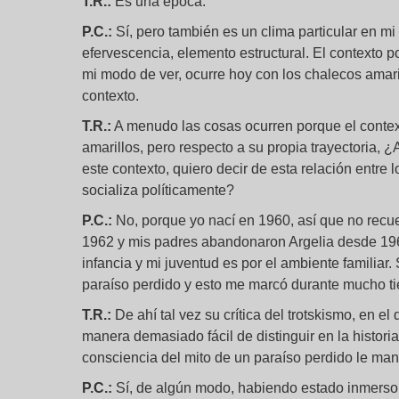
T.R.:
Es una época.
P.C.:
Sí, pero también es un clima particular en mi 
efervescencia, elemento estructural. El contexto po
mi modo de ver, ocurre hoy con los chalecos amaril
contexto.
T.R.:
A menudo las cosas ocurren porque el context
amarillos, pero respecto a su propia trayectoria, 
este contexto, quiero decir de esta relación entre l
socializa políticamente?
P.C.:
No, porque yo nací en 1960, así que no recue
1962 y mis padres abandonaron Argelia desde 196
infancia y mi juventud es por el ambiente familiar
paraíso perdido y esto me marcó durante mucho 
T.R.:
De ahí tal vez su crítica del trotskismo, en el
manera demasiado fácil de distinguir en la histor
consciencia del mito de un paraíso perdido le man
P.C.:
Sí, de algún modo, habiendo estado inmerso 