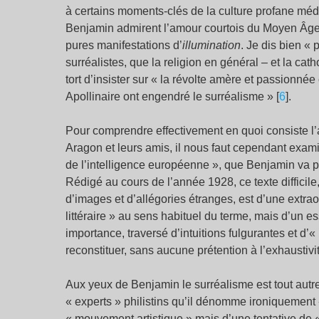
à certains moments-clés de la culture profane médi
Benjamin admirent l’amour courtois du Moyen Âge 
pures manifestations d’
illumination
. Je dis bien «
surréalistes, que la religion en général – et la ca
tort d’insister sur « la révolte amère et passionné
Apollinaire ont engendré le surréalisme » [
6
].
Pour comprendre effectivement en quoi consiste l’
Aragon et leurs amis, il nous faut cependant examin
de l’intelligence européenne », que Benjamin va p
Rédigé au cours de l’année 1928, ce texte difficile,
d’images et d’allégories étranges, est d’une extraord
littéraire » au sens habituel du terme, mais d’un e
importance, traversé d’intuitions fulgurantes et d
reconstituer, sans aucune prétention à l’exhausti
Aux yeux de Benjamin le surréalisme est tout autre 
« experts » philistins qu’il dénomme ironiquement «
« mouvement artistique » mais d’une tentative de « 