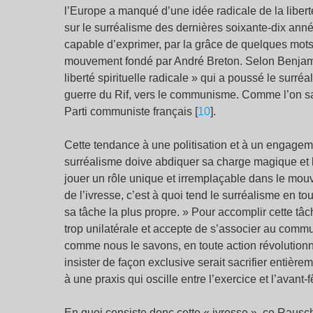
l’Europe a manqué d’une idée radicale de la liberté
sur le surréalisme des dernières soixante-dix année
capable d’exprimer, par la grâce de quelques mots 
mouvement fondé par André Breton. Selon Benjamin, 
liberté spirituelle radicale » qui a poussé le surréal
guerre du Rif, vers le communisme. Comme l’on sai
Parti communiste français [
10
].
Cette tendance à une politisation et à un engagem
surréalisme doive abdiquer sa charge magique et lib
jouer un rôle unique et irremplaçable dans le mouv
de l’ivresse, c’est à quoi tend le surréalisme en to
sa tâche la plus propre. » Pour accomplir cette tâ
trop unilatérale et accepte de s’associer au commu
comme nous le savons, en toute action révolutionn
insister de façon exclusive serait sacrifier entière
à une praxis qui oscille entre l’exercice et l’avant-fê
En quoi consiste donc cette « ivresse », ce Rausch