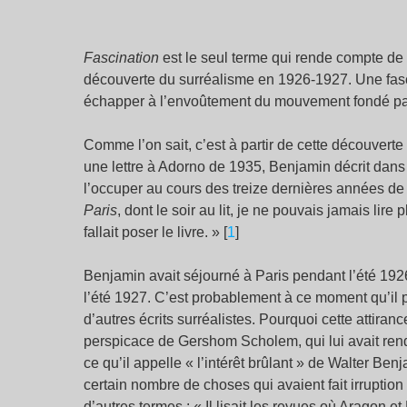
Fascination
est le seul terme qui rende compte de 
découverte du surréalisme en 1926-1927. Une fasci
échapper à l’envoûtement du mouvement fondé par
Comme l’on sait, c’est à partir de cette découverte
une lettre à Adorno de 1935, Benjamin décrit dans
l’occuper au cours des treize dernières années de
Paris
, dont le soir au lit, je ne pouvais jamais lire
fallait poser le livre. » [
1
]
Benjamin avait séjourné à Paris pendant l’été 19
l’été 1927. C’est probablement à ce moment qu’il 
d’autres écrits surréalistes. Pourquoi cette attir
perspicace de Gershom Scholem, qui lui avait rend
ce qu’il appelle « l’intérêt brûlant » de Walter Benj
certain nombre de choses qui avaient fait irrupti
d’autres termes : « Il lisait les revues où Aragon e