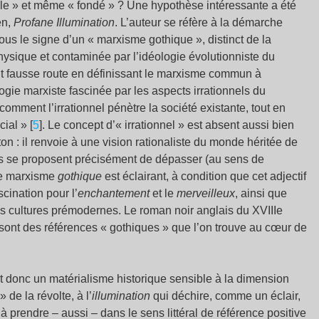
le » et même « fondé » ? Une hypothèse intéressante a été
en,
Profane Illumination
. L’auteur se réfère à la démarche
us le signe d’un « marxisme gothique », distinct de la
ysique et contaminée par l’idéologie évolutionniste du
it fausse route en définissant le marxisme commun à
ie marxiste fascinée par les aspects irrationnels du
omment l’irrationnel pénètre la société existante, tout en
ial » [
5
]. Le concept d’« irrationnel » est absent aussi bien
n : il renvoie à une vision rationaliste du monde héritée de
rs se proposent précisément de dépasser (au sens de
de marxisme
gothique
est éclairant, à condition que cet adjectif
cination pour l’
enchantement
et le
merveilleux
, ainsi que
es cultures prémodernes. Le roman noir anglais du XVIIIe
sont des références « gothiques » que l’on trouve au cœur de
donc un matérialisme historique sensible à la dimension
de la révolte, à l’
illumination
qui déchire, comme un éclair,
t à prendre – aussi – dans le sens littéral de référence positive