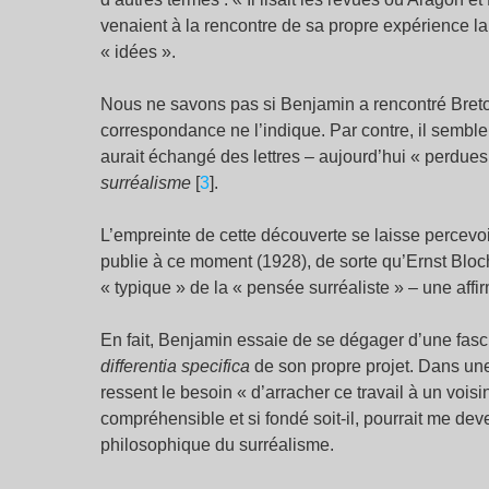
venaient à la rencontre de sa propre expérience la 
« idées ».
Nous ne savons pas si Benjamin a rencontré Breton
correspondance ne l’indique. Par contre, il sembl
aurait échangé des lettres – aujourd’hui « perdues
surréalisme
[
3
].
L’empreinte de cette découverte se laisse percevoi
publie à ce moment (1928), de sorte qu’Ernst Bloc
« typique » de la « pensée surréaliste » – une affi
En fait, Benjamin essaie de se dégager d’une fasci
differentia specifica
de son propre projet. Dans une
ressent le besoin « d’arracher ce travail à un vois
compréhensible et si fondé soit-il, pourrait me deve
philosophique du surréalisme.