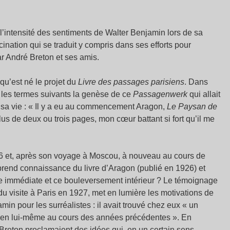
l’intensité des sentiments de Walter Benjamin lors de sa
nation qui se traduit y compris dans ses efforts pour
 André Breton et ses amis.
 qu’est né le projet du
Livre des passages parisiens
. Dans
 les termes suivants la genèse de ce
Passagenwerk
qui allait
 sa vie : « Il y a eu au commencement Aragon,
Le Paysan de
 plus de deux ou trois pages, mon cœur battant si fort qu’il me
26 et, après son voyage à Moscou, à nouveau au cours de
prend connaissance du livre d’Aragon (publié en 1926) et
ance immédiate et ce bouleversement intérieur ? Le témoignage
u visite à Paris en 1927, met en lumière les motivations de
amin pour les surréalistes : il avait trouvé chez eux « un
on en lui-même au cours des années précédentes ». En
t Breton proclamaient des idées qui, en un certain sens,