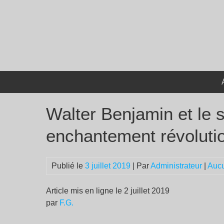
Passer
au
contenu
Walter Benjamin et le s
enchantement révoluti
Publié le
3 juillet 2019
| Par
Administrateur
|
Auc
Article mis en ligne le 2 juillet 2019
par
F.G.