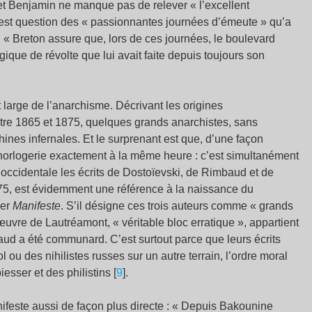
 et Benjamin ne manque pas de relever « l’excellent
 est question des « passionnantes journées d’émeute » qu’a
 « Breton assure que, lors de ces journées, le boulevard
ique de révolte que lui avait faite depuis toujours son
large de l’anarchisme. Décrivant les origines
 Entre 1865 et 1875, quelques grands anarchistes, sans
hines infernales. Et le surprenant est que, d’une façon
’horlogerie exactement à la même heure : c’est simultanément
occidentale les écrits de Dostoïevski, de Rimbaud et de
75, est évidemment une référence à la naissance du
ier
Manifeste
. S’il désigne ces trois auteurs comme « grands
uvre de Lautréamont, « véritable bloc erratique », appartient
baud a été communard. C’est surtout parce que leurs écrits
 ou des nihilistes russes sur un autre terrain, l’ordre moral
esser et des philistins [
9
].
nifeste aussi de façon plus directe : « Depuis Bakounine