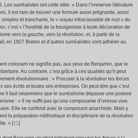
. Les surréalistes ont cette idée. » Dans l’immense littérature
s, il est rare de trouver une formule aussi prégnante, aussi
simples et tranchants, le « noyau infracassable de nuit » du
c’est « l’hostilité de la bourgeoisie à toute déclaration de
isme vers la gauche, vers la révolution, et, à partir de la
t, en 1927 Breton et d’autres surréalistes vont adhérer au
ent croissant ne signifie pas, aux yeux de Benjamin, que le
ertaire. Au contraire, c’est grâce à ces qualités qu’il peut
ement révolutionnaire : « Procurer à la révolution les forces
us ses écrits et toutes ses entreprises. On peut dire que c’est
che il faut néanmoins que le surréalisme dépasse une posture
nisme : « Il ne suffit pas qu’une composante d’ivresse vive,
aire. Elle se confond avec le composant anarchiste. Mais y
ment la préparation méthodique et disciplinaire de la révolution
te. » [
11
]
 dont Benjamin voudrait tellement procurer les forces à la