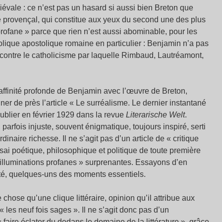
évale : ce n’est pas un hasard si aussi bien Breton que
provençal, qui constitue aux yeux du second une des plus
 profane » parce que rien n’est aussi abominable, pour les
tholique apostolique romaine en particulier : Benjamin n’a pas
e contre le catholicisme par laquelle Rimbaud, Lautréamont,
affinité profonde de Benjamin avec l’œuvre de Breton,
er de près l’article « Le surréalisme. Le dernier instantané
ublier en février 1929 dans la revue
Literarische Welt
.
 parfois injuste, souvent énigmatique, toujours inspiré, serti
inaire richesse. Il ne s’agit pas d’un article de « critique
ssai poétique, philosophique et politique de toute première
’« illuminations profanes » surprenantes. Essayons d’en
vité, quelques-uns des moments essentiels.
chose qu’une clique littéraire, opinion qu’il attribue aux
 les neuf fois sages ». Il ne s’agit donc pas d’un
faire éclater du dedans le domaine de la littérature », grâce