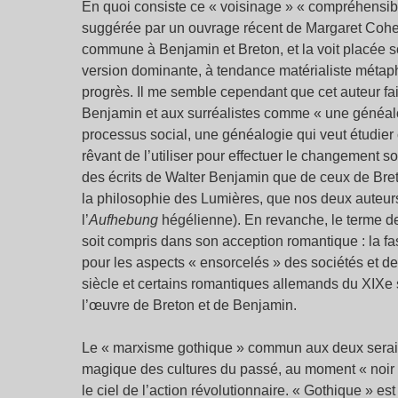
En quoi consiste ce « voisinage » « compréhensib
suggérée par un ouvrage récent de Margaret Coh
commune à Benjamin et Breton, et la voit placée so
version dominante, à tendance matérialiste métaph
progrès. Il me semble cependant que cet auteur fa
Benjamin et aux surréalistes comme « une généalog
processus social, une généalogie qui veut étudier c
rêvant de l’utiliser pour effectuer le changement soc
des écrits de Walter Benjamin que de ceux de Breto
la philosophie des Lumières, que nos deux auteu
l’
Aufhebung
hégélienne). En revanche, le terme 
soit compris dans son acception romantique : la fas
pour les aspects « ensorcelés » des sociétés et d
siècle et certains romantiques allemands du XIXe 
l’œuvre de Breton et de Benjamin.
Le « marxisme gothique » commun aux deux serait 
magique des cultures du passé, au moment « noir » 
le ciel de l’action révolutionnaire. « Gothique » es