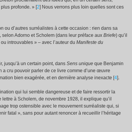
plus profonde. » [
2
] Nous verrons plus loin quelles sont ces
 ou d’autres surréalistes à cette occasion : rien dans sa
e, selon Adorno et Scholem (dans leur préface aux
Briefe
) qu’il
 ou introuvables » – avec l’auteur du
Manifeste du
r, jusqu’à un certain point, dans
Sens unique
que Benjamin
h a cru pouvoir parler de ce livre comme d’une œuvre
rmation bien exagérée, et en dernière analyse inexacte [
4
].
nation qui lui semble dangereuse et de faire ressortir la
 lettre à Scholem, de novembre 1928, il explique qu’il
inage trop ostensible avec le mouvement surréaliste qui, si
nir fatal », sans pour autant renoncer à recueillir l’héritage