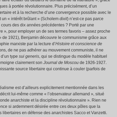
ues à portée révolutionnaire. Plus précisément, d’un
ertaire et à la recherche d’une convergence possible avec le
 un « intérêt brûlant » (Scholem
dixit
) n’est-ce pas parce
u cours des dix années précédentes ? Porté par une
aire », pour employer un de ses termes favoris – assez proche
nce » de 1921), Benjamin découvre le communisme grâce aux
phie marxiste par la lecture d’
Histoire et conscience de
tions, de ne pas adhérer au mouvement communiste, il ne
 d’un type
sui generis
, qui se distingue du modèle habituel
 témoigne clairement son
Journal de Moscou
de 1926-1927.
hissante source libertaire qui continue à couler (parfois de
rréalisme est d’ailleurs explicitement mentionnée dans les
 décrit lui-même comme « l’observateur allemand », situé
ronde anarchiste et la discipline révolutionnaire ». Rien ne
gence si ardemment désirée entre ces deux pôles que la
 libertaires en défense des anarchistes Sacco et Vanzetti.