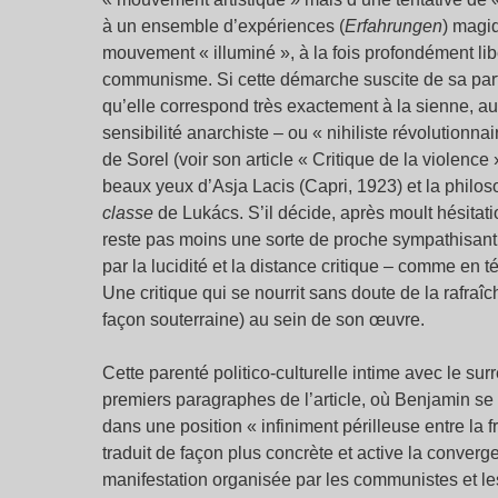
à un ensemble d’expériences (
Erfahrungen
) magiq
mouvement « illuminé », à la fois profondément lib
communisme. Si cette démarche suscite de sa part
qu’elle correspond très exactement à la sienne, a
sensibilité anarchiste – ou « nihiliste révolutionn
de Sorel (voir son article « Critique de la viole
beaux yeux d’Asja Lacis (Capri, 1923) et la philoso
classe
de Lukács. S’il décide, après moult hésita
reste pas moins une sorte de proche sympathisant
par la lucidité et la distance critique – comme en
Une critique qui se nourrit sans doute de la rafraîc
façon souterraine) au sein de son œuvre.
Cette parenté politico-culturelle intime avec le su
premiers paragraphes de l’article, où Benjamin se
dans une position « infiniment périlleuse entre la f
traduit de façon plus concrète et active la conver
manifestation organisée par les communistes et les