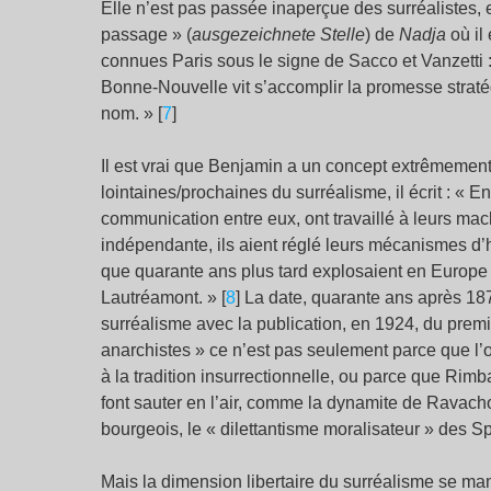
Elle n’est pas passée inaperçue des surréalistes,
passage » (
ausgezeichnete Stelle
) de
Nadja
où il
connues Paris sous le signe de Sacco et Vanzetti :
Bonne-Nouvelle vit s’accomplir la promesse stratég
nom. » [
7
]
Il est vrai que Benjamin a un concept extrêmement 
lointaines/prochaines du surréalisme, il écrit : «
communication entre eux, ont travaillé à leurs mac
indépendante, ils aient réglé leurs mécanismes d
que quarante ans plus tard explosaient en Europe 
Lautréamont. » [
8
] La date, quarante ans après 18
surréalisme avec la publication, en 1924, du prem
anarchistes » ce n’est pas seulement parce que l’œ
à la tradition insurrectionnelle, ou parce que Rim
font sauter en l’air, comme la dynamite de Ravachol
bourgeois, le « dilettantisme moralisateur » des Spi
Mais la dimension libertaire du surréalisme se ma