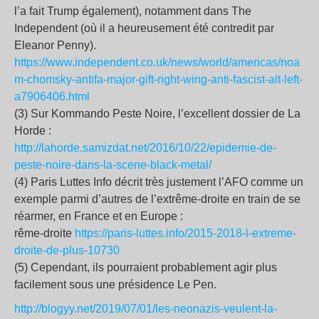
l’a fait Trump également), notamment dans The
Independent (où il a heureusement été contredit par
Eleanor Penny).
https://www.independent.co.uk/news/world/americas/noa
m-chomsky-antifa-major-gift-right-wing-anti-fascist-alt-left-
a7906406.html
(3) Sur Kommando Peste Noire, l’excellent dossier de La
Horde :
http://lahorde.samizdat.net/2016/10/22/epidemie-de-
peste-noire-dans-la-scene-black-metal/
(4) Paris Luttes Info décrit très justement l’AFO comme un
exemple parmi d’autres de l’extrême-droite en train de se
réarmer, en France et en Europe :
rême-droite
https://paris-luttes.info/2015-2018-l-extreme-
droite-de-plus-10730
(5) Cependant, ils pourraient probablement agir plus
facilement sous une présidence Le Pen.
http://blogyy.net/2019/07/01/les-neonazis-veulent-la-