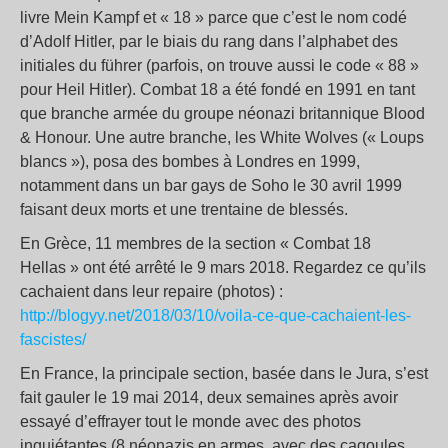
livre Mein Kampf et « 18 » parce que c’est le nom codé
d’Adolf Hitler, par le biais du rang dans l’alphabet des
initiales du führer (parfois, on trouve aussi le code « 88 »
pour Heil Hitler). Combat 18 a été fondé en 1991 en tant
que branche armée du groupe néonazi britannique Blood
& Honour. Une autre branche, les White Wolves (« Loups
blancs »), posa des bombes à Londres en 1999,
notamment dans un bar gays de Soho le 30 avril 1999
faisant deux morts et une trentaine de blessés.
En Grèce, 11 membres de la section « Combat 18
Hellas » ont été arrêté le 9 mars 2018. Regardez ce qu’ils
cachaient dans leur repaire (photos) :
http://blogyy.net/2018/03/10/voila-ce-que-cachaient-les-
fascistes/
En France, la principale section, basée dans le Jura, s’est
fait gauler le 19 mai 2014, deux semaines après avoir
essayé d’effrayer tout le monde avec des photos
inquiétantes (8 néonazis en armes, avec des cagoules,