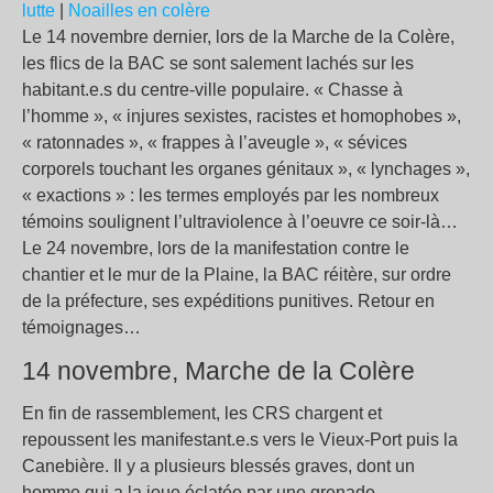
lutte
|
Noailles en colère
Le 14 novembre dernier, lors de la Marche de la Colère,
les flics de la BAC se sont salement lachés sur les
habitant.e.s du centre-ville populaire. «
Chasse à
l’homme
», «
injures sexistes, racistes et homophobes
»,
«
ratonnades
», «
frappes à l’aveugle
», «
sévices
corporels touchant les organes génitaux
», «
lynchages
»,
«
exactions
» : les termes employés par les nombreux
témoins soulignent l’ultraviolence à l’oeuvre ce soir-là…
Le 24 novembre, lors de la manifestation contre le
chantier et le mur de la Plaine, la BAC réitère, sur ordre
de la préfecture, ses expéditions punitives. Retour en
témoignages…
14 novembre, Marche de la Colère
En fin de rassemblement, les CRS chargent et
repoussent les manifestant.e.s vers le Vieux-Port puis la
Canebière. Il y a plusieurs blessés graves, dont un
homme qui a la joue éclatée par une grenade