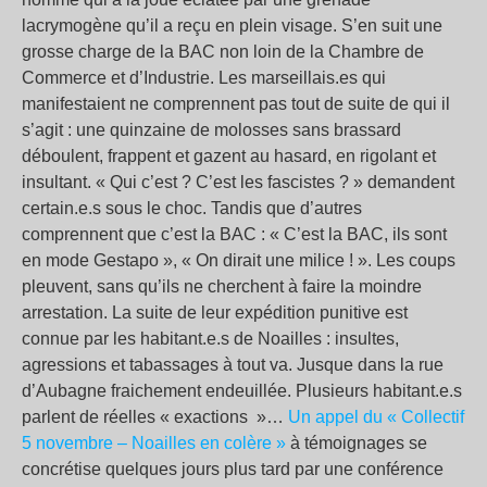
lacrymogène qu’il a reçu en plein visage. S’en suit une
grosse charge de la BAC non loin de la Chambre de
Commerce et d’Industrie. Les marseillais.es qui
manifestaient ne comprennent pas tout de suite de qui il
s’agit : une quinzaine de molosses sans brassard
déboulent, frappent et gazent au hasard, en rigolant et
insultant. « Qui c’est ? C’est les fascistes ? » demandent
certain.e.s sous le choc. Tandis que d’autres
comprennent que c’est la BAC : «
C’est la BAC, ils sont
en mode Gestapo
», «
On dirait une milice !
». Les coups
pleuvent, sans qu’ils ne cherchent à faire la moindre
arrestation. La suite de leur expédition punitive est
connue par les habitant.e.s de Noailles : insultes,
agressions et tabassages à tout va. Jusque dans la rue
d’Aubagne fraichement endeuillée. Plusieurs habitant.e.s
parlent de réelles «
exactions
»…
Un appel du « Collectif
5 novembre – Noailles en colère »
à témoignages se
concrétise quelques jours plus tard par une conférence