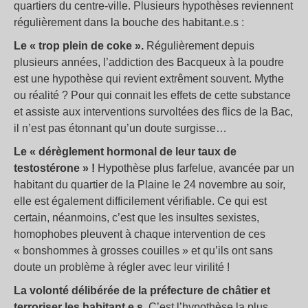
quartiers du centre-ville. Plusieurs hypothèses reviennent
régulièrement dans la bouche des habitant.e.s :
Le «
trop plein de coke
».
Régulièrement depuis
plusieurs années, l’addiction des Bacqueux à la poudre
est une hypothèse qui revient extrêment souvent. Mythe
ou réalité ? Pour qui connait les effets de cette substance
et assiste aux interventions survoltées des flics de la Bac,
il n’est pas étonnant qu’un doute surgisse…
Le «
dérèglement hormonal de leur taux de
testostérone
» !
Hypothèse plus farfelue, avancée par un
habitant du quartier de la Plaine le 24 novembre au soir,
elle est également difficilement vérifiable. Ce qui est
certain, néanmoins, c’est que les insultes sexistes,
homophobes pleuvent à chaque intervention de ces
«
bonshommes à grosses couilles
» et qu’ils ont sans
doute un problème à régler avec leur virilité !
La volonté délibérée de la préfecture de châtier et
terroriser les habitant.e.s.
C’est l’hypothèse la plus